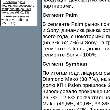
·
Проверка даты
партнерами.
последнего резервного
копирования данных
пользова
(08.01.13)
Сегмент Palm
·
Изменение имени
webOS-устройства
В сегменте Palm рынок поч
(05.01.13)
и Sony, динамика рынка ос
всего года, с некоторыми 
(55,3%, 52,7%) и Sony - в 
сегменте Palm на долю сти
сегменте Sony - 100%.
Сегмент Symbian
По итогам года лидером ры
Diamond Mako (38,7%), на в
долю КПК Psion пришлось 
нивелировало прекращение 
26,7%, 12,8% поквартально
Mako (49,5%, 40,0%, 33,3%
продаж этого КПК. Динами