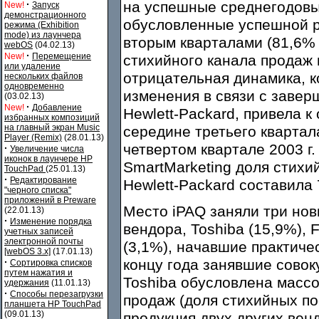
·
на успешные среднегодовые
New!
Запуск
демонстрационного
обусловленные успешной 
режима (Exhibition
mode) из лаунчера
вторым кварталами (81,6% 
webOS
(04.02.13)
·
New!
Перемещение
стихийного канала продаж 
или удаление
отрицательная динамика, 
нескольких файлов
одновременно
изменения в связи с заве
(03.02.13)
·
New!
Добавление
Hewlett-Packard, привела 
избранных композиций
на главный экран Music
середине третьего квартал
Player (Remix)
(28.01.13)
четвертом квартале 2003 г.
·
Увеличение числа
иконок в лаунчере HP
SmartMarketing доля стих
TouchPad
(25.01.13)
·
Редактирование
Hewlett-Packard составила
"черного списка"
приложений в Preware
Место iPAQ заняли три но
(22.01.13)
·
Изменение порядка
вендора, Toshiba (15,9%), 
учетных записей
электронной почты
(3,1%), начавшие практичес
[webOS 3.x]
(17.01.13)
·
концу года занявшие совок
Сортировка списков
путем нажатия и
Toshiba обусловлена масс
удержания
(11.01.13)
·
Способы перезагрузки
продаж (доля стихийных пос
планшета HP TouchPad
(09.01.13)
продукция двух других ве