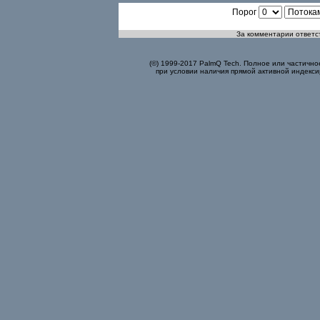
Порог
За комментарии ответст
(©) 1999-2017 PalmQ Tech. Полное или частично
при условии наличия прямой активной индекси