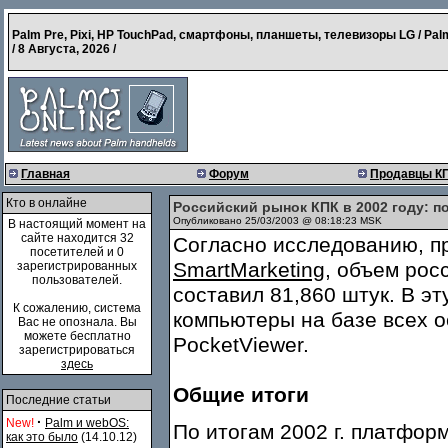
Palm Pre, Pixi, HP TouchPad, смартфоны, планшеты, телевизоры LG / Pal
/
8 Августа, 2026
/
Главная
Форум
Продавцы К
Кто в онлайне
Российский рынок КПК в 2002 году: п
Опубликовано 25/03/2003 @ 08:18:23 MSK
В настоящий момент на
сайте находится 32
Согласно исследованию, п
посетителей и 0
SmartMarketing
, объем рос
зарегистрированных
пользователей.
составил 81,860 штук. В э
К сожалению, система
компьютеры на базе всех о
Вас не опознала. Вы
можете бесплатно
PocketViewer.
зарегистрироваться
здесь
Общие итоги
Последние статьи
·
New!
Palm и webOS:
По итогам 2002 г. платфор
как это было
(14.10.12)