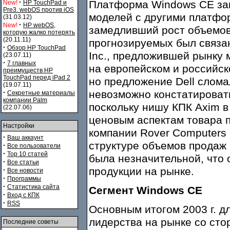
·
Платформа Windows CE зан
New!
HP TouchPad и
Pre3. webOS против iOS
моделей с другими платфо
(31.03.12)
·
New!
HP webOS,
замедливший рост объемов
которую жалко потерять
(20.11.11)
прогнозируемых был связан
·
Обзор HP TouchPad
Inc., предложившей рынку 
(23.07.11)
·
7 главных
на европейском и российско
преимуществ HP
TouchPad перед iPad 2
но предложение Dell слома
(19.07.11)
·
невозможно констатироват
Секретные материалы
компании Palm
поскольку нишу КПК Axim в
(22.07.06)
ценовым аспектам товара 
Настройки
компании Rover Computers 
·
Ваш аккаунт
структуре объемов продаж
·
Все пользователи
·
Top 10 статей
была незначительной, что
·
Все статьи
продукции на рынке.
·
Все новости
·
Программы
·
Статистика сайта
Сегмент Windows CE
·
Вход с КПК
·
RSS
Основным итогом 2003 г. 
лидерства на рынке со сто
Последние советы