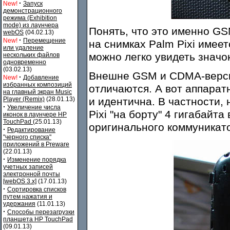
·
New!
Запуск
демонстрационного
режима (Exhibition
mode) из лаунчера
Понять, что это именно G
webOS
(04.02.13)
·
New!
Перемещение
на снимках Palm Pixi имеет
или удаление
можно легко увидеть значо
нескольких файлов
одновременно
(03.02.13)
Внешне GSM и CDMA-версии
·
New!
Добавление
избранных композиций
отличаются. А вот аппаратн
на главный экран Music
Player (Remix)
(28.01.13)
и идентична. В частности,
·
Увеличение числа
Pixi "на борту" 4 гигабайта
иконок в лаунчере HP
TouchPad
(25.01.13)
оригинального коммуникато
·
Редактирование
"черного списка"
приложений в Preware
(22.01.13)
·
Изменение порядка
учетных записей
электронной почты
[webOS 3.x]
(17.01.13)
·
Сортировка списков
путем нажатия и
удержания
(11.01.13)
·
Способы перезагрузки
планшета HP TouchPad
(09.01.13)