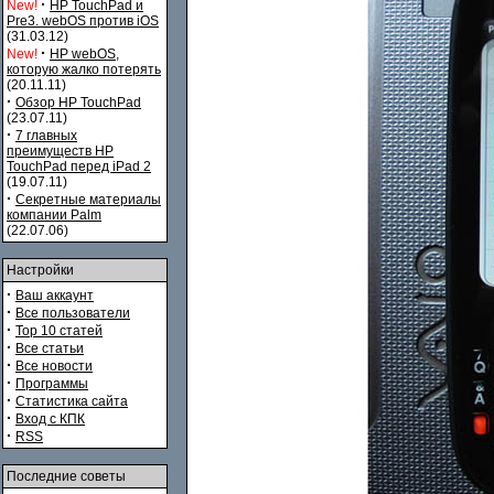
·
New!
HP TouchPad и
Pre3. webOS против iOS
(31.03.12)
·
New!
HP webOS,
которую жалко потерять
(20.11.11)
·
Обзор HP TouchPad
(23.07.11)
·
7 главных
преимуществ HP
TouchPad перед iPad 2
(19.07.11)
·
Секретные материалы
компании Palm
(22.07.06)
Настройки
·
Ваш аккаунт
·
Все пользователи
·
Top 10 статей
·
Все статьи
·
Все новости
·
Программы
·
Статистика сайта
·
Вход с КПК
·
RSS
Последние советы