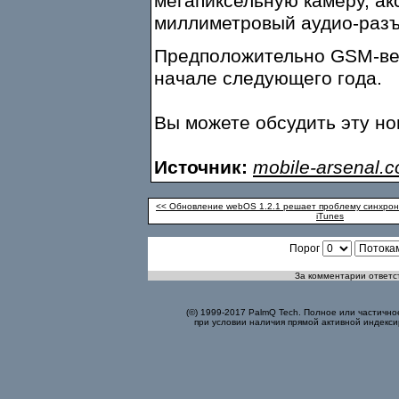
мегапиксельную камеру, ак
миллиметровый аудио-разъ
Предположительно GSM-верс
начале следующего года.
Вы можете обсудить эту н
Источник:
mobile-arsenal.
<< Обновление webOS 1.2.1 решает проблему синхрони
iTunes
Порог
За комментарии ответст
(©) 1999-2017 PalmQ Tech. Полное или частично
при условии наличия прямой активной индекси