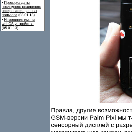
·
Проверка даты
последнего резервного
копирования данных
пользова
(08.01.13)
·
Изменение имени
webOS-устройства
(05.01.13)
Правда, другие возможност
GSM-версии Palm Pixi мы 
сенсорный дисплей с разре