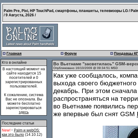
Palm Pre, Pixi, HP TouchPad, смартфоны, планшеты, телевизоры LG / Pal
/
9 Августа, 2026
/
Главная
Форум
Продавцы К
Кто в онлайне
Во Вьетнаме ''засветилась'' GSM-вер
Опубликовано 16/10/2009 @ 09:34:51 MSD
В настоящий момент на
сайте находится 15
Как уже сообщалось, компа
посетителей и 0
выхода своего бюджетного
зарегистрированных
пользователей.
декабрь. При этом сначала
К сожалению, система
распространяться на терри
Вас не опознала. Вы
можете бесплатно
во Вьетнаме появились пе
зарегистрироваться
здесь
же впервые был снят GSM
Последние статьи
·
New!
Palm и webOS:
как это было
(14.10.12)