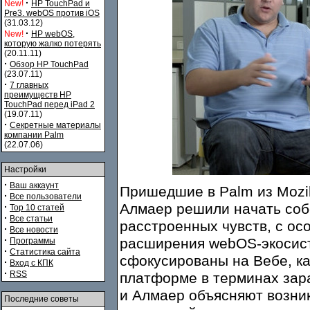
·
New!
HP TouchPad и
Pre3. webOS против iOS
(31.03.12)
·
New!
HP webOS,
которую жалко потерять
(20.11.11)
·
Обзор HP TouchPad
(23.07.11)
·
7 главных
преимуществ HP
TouchPad перед iPad 2
(19.07.11)
·
Секретные материалы
компании Palm
(22.07.06)
Настройки
·
Ваш аккаунт
Пришедшие в Palm из Mozi
·
Все пользователи
Алмаер решили начать собс
·
Top 10 статей
·
Все статьи
расстроенных чувств, с ос
·
Все новости
·
расширения webOS-экосист
Программы
·
Статистика сайта
сфокусированы на Вебе, ка
·
Вход с КПК
·
RSS
платформе в терминах зара
и Алмаер объясняют возни
Последние советы