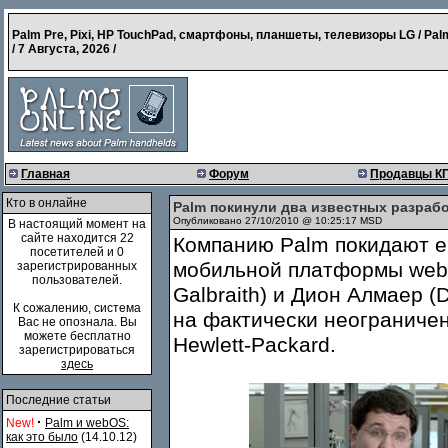
Palm Pre, Pixi, HP TouchPad, смартфоны, планшеты, телевизоры LG / Pal
/
7 Августа, 2026
/
Главная
Форум
Продавцы К
Кто в онлайне
Palm покинули два известных разраб
Опубликовано 27/10/2010 @ 10:25:17 MSD
В настоящий момент на
сайте находится 22
Компанию Palm покидают е
посетителей и 0
мобильной платформы web
зарегистрированных
пользователей.
Galbraith) и Дион Алмаер (
К сожалению, система
на фактически неограниче
Вас не опознала. Вы
можете бесплатно
Hewlett-Packard.
зарегистрироваться
здесь
Последние статьи
·
New!
Palm и webOS:
как это было
(14.10.12)