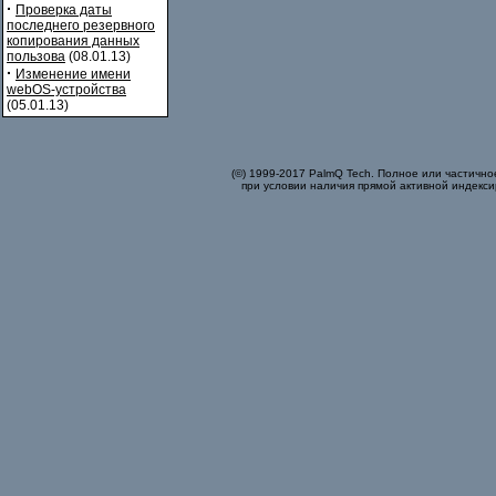
·
Проверка даты
последнего резервного
копирования данных
пользова
(08.01.13)
·
Изменение имени
webOS-устройства
(05.01.13)
(©) 1999-2017 PalmQ Tech. Полное или частично
при условии наличия прямой активной индекси