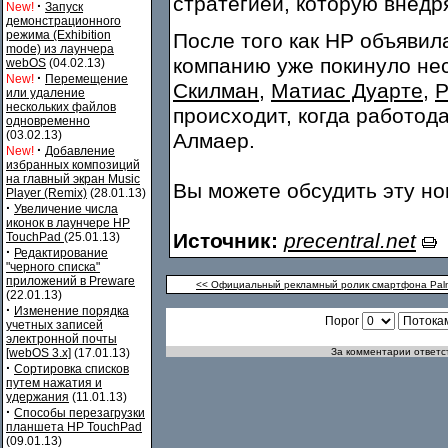
стратегией, которую внедр
·
New!
Запуск
демонстрационного
режима (Exhibition
После того как HP объявила
mode) из лаунчера
компанию уже покинуло не
webOS
(04.02.13)
·
New!
Перемещение
Скилман
,
Матиас Дуарте
,
Р
или удаление
нескольких файлов
происходит, когда работода
одновременно
(03.02.13)
Алмаер.
·
New!
Добавление
избранных композиций
на главный экран Music
Вы можете обсудить эту н
Player (Remix)
(28.01.13)
·
Увеличение числа
иконок в лаунчере HP
Источник:
precentral.net
TouchPad
(25.01.13)
·
Редактирование
"черного списка"
приложений в Preware
<< Официальный рекламный ролик смартфона Palm
(22.01.13)
·
Изменение порядка
Порог
учетных записей
электронной почты
[webOS 3.x]
(17.01.13)
За комментарии ответст
·
Сортировка списков
путем нажатия и
удержания
(11.01.13)
·
Способы перезагрузки
планшета HP TouchPad
(09.01.13)