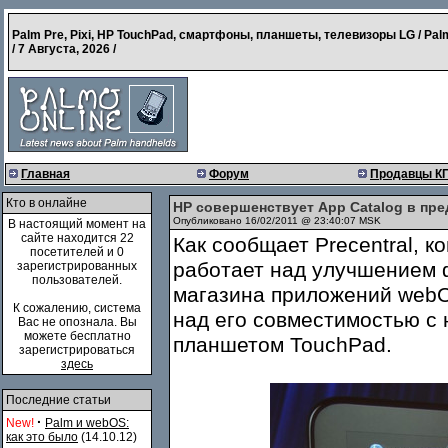
Palm Pre, Pixi, HP TouchPad, смартфоны, планшеты, телевизоры LG / Pal
/
7 Августа, 2026
/
Главная
Форум
Продавцы К
Кто в онлайне
HP совершенствует App Catalog в пр
Опубликовано 16/02/2011 @ 23:40:07 MSK
В настоящий момент на
сайте находится 22
Как сообщает Precentral, к
посетителей и 0
работает над улучшением 
зарегистрированных
пользователей.
магазина приложений we
К сожалению, система
над его совместимостью с
Вас не опознала. Вы
можете бесплатно
планшетом TouchPad.
зарегистрироваться
здесь
Последние статьи
·
New!
Palm и webOS:
как это было
(14.10.12)