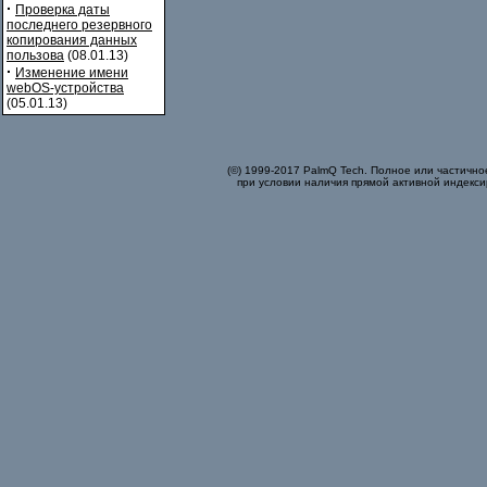
·
Проверка даты
последнего резервного
копирования данных
пользова
(08.01.13)
·
Изменение имени
webOS-устройства
(05.01.13)
(©) 1999-2017 PalmQ Tech. Полное или частично
при условии наличия прямой активной индекси