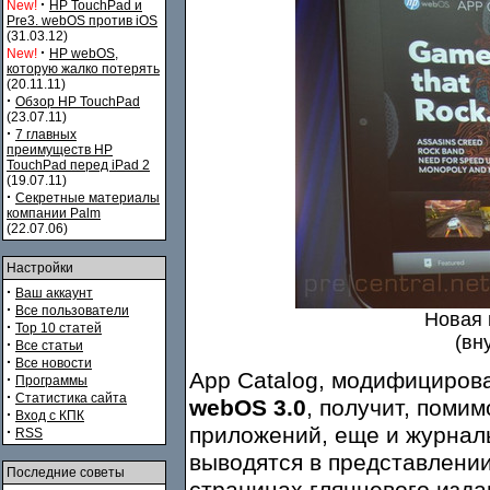
·
New!
HP TouchPad и
Pre3. webOS против iOS
(31.03.12)
·
New!
HP webOS,
которую жалко потерять
(20.11.11)
·
Обзор HP TouchPad
(23.07.11)
·
7 главных
преимуществ HP
TouchPad перед iPad 2
(19.07.11)
·
Секретные материалы
компании Palm
(22.07.06)
Настройки
·
Ваш аккаунт
·
Все пользователи
Новая 
·
Top 10 статей
(вн
·
Все статьи
·
Все новости
App Catalog, модифициров
·
Программы
·
Статистика сайта
webOS 3.0
, получит, поми
·
Вход с КПК
приложений, еще и журнал
·
RSS
выводятся в представлени
Последние советы