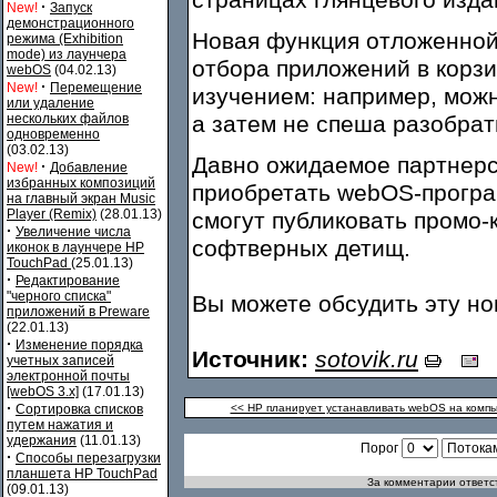
страницах глянцевого изда
·
New!
Запуск
демонстрационного
Новая функция отложенной п
режима (Exhibition
mode) из лаунчера
отбора приложений в корз
webOS
(04.02.13)
·
New!
Перемещение
изучением: например, можн
или удаление
нескольких файлов
а затем не спеша разобрат
одновременно
(03.02.13)
Давно ожидаемое партнерс
·
New!
Добавление
избранных композиций
приобретать webOS-програ
на главный экран Music
Player (Remix)
(28.01.13)
смогут публиковать промо-
·
Увеличение числа
софтверных детищ.
иконок в лаунчере HP
TouchPad
(25.01.13)
·
Редактирование
"черного списка"
Вы можете обсудить эту н
приложений в Preware
(22.01.13)
·
Изменение порядка
Источник:
sotovik.ru
учетных записей
электронной почты
[webOS 3.x]
(17.01.13)
·
Сортировка списков
<< HP планирует устанавливать webOS на компь
путем нажатия и
удержания
(11.01.13)
Порог
·
Способы перезагрузки
планшета HP TouchPad
За комментарии ответст
(09.01.13)