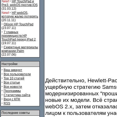
·
New!
HP TouchPad и
Pre3. webOS против iOS
(31.03.12)
·
New!
HP webOS,
которую жалко потерять
(20.11.11)
·
Обзор HP TouchPad
(23.07.11)
·
7 главных
преимуществ HP
TouchPad перед iPad 2
(19.07.11)
·
Секретные материалы
компании Palm
(22.07.06)
Настройки
·
Ваш аккаунт
·
Все пользователи
·
Top 10 статей
Действительно, Hewlett-Pa
·
Все статьи
ущербную стратегию Samsu
·
Все новости
·
Программы
модернизированных "проши
·
Статистика сайта
·
новые их модели. Всё стр
Вход с КПК
·
RSS
webOS 2.x, затем отказалас
лицом к пользователям ун
Последние советы