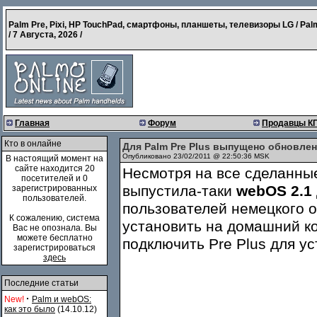
Palm Pre, Pixi, HP TouchPad, смартфоны, планшеты, телевизоры LG / Pal
/
7 Августа, 2026
/
Главная
Форум
Продавцы К
Кто в онлайне
Для Palm Pre Plus выпущено обновлен
Опубликовано 23/02/2011 @ 22:50:36 MSK
В настоящий момент на
сайте находится 20
Несмотря на все сделанны
посетителей и 0
выпустила-таки
webOS 2.1
зарегистрированных
пользователей.
пользователей немецкого о
К сожалению, система
установить на домашний к
Вас не опознала. Вы
можете бесплатно
подключить Pre Plus для ус
зарегистрироваться
здесь
Последние статьи
·
New!
Palm и webOS:
как это было
(14.10.12)