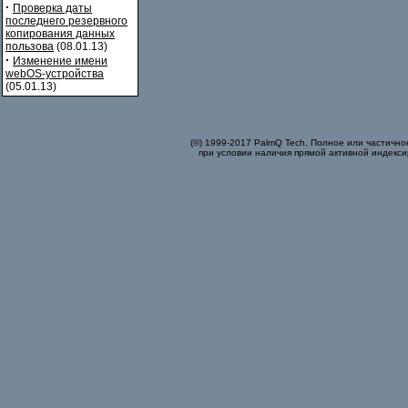
·
Проверка даты
последнего резервного
копирования данных
пользова
(08.01.13)
·
Изменение имени
webOS-устройства
(05.01.13)
(©) 1999-2017 PalmQ Tech. Полное или частично
при условии наличия прямой активной индекси