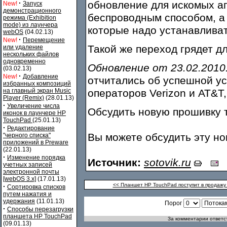
·
обновление для искомых а
New!
Запуск
демонстрационного
беспроводным способом, а 
режима (Exhibition
mode) из лаунчера
которые надо устанавливат
webOS
(04.02.13)
·
New!
Перемещение
Такой же переход грядет дл
или удаление
нескольких файлов
одновременно
Обновление от 23.02.2010
(03.02.13)
·
New!
Добавление
отчитались об успешной ус
избранных композиций
на главный экран Music
операторов Verizon и AT&T,
Player (Remix)
(28.01.13)
·
Увеличение числа
Обсудить новую прошивку
иконок в лаунчере HP
TouchPad
(25.01.13)
·
Редактирование
Вы можете обсудить эту н
"черного списка"
приложений в Preware
(22.01.13)
·
Изменение порядка
Источник:
sotovik.ru
учетных записей
электронной почты
[webOS 3.x]
(17.01.13)
<< Планшет HP TouchPad поступит в продажу
·
Сортировка списков
путем нажатия и
удержания
(11.01.13)
Порог
·
Способы перезагрузки
планшета HP TouchPad
За комментарии ответст
(09.01.13)