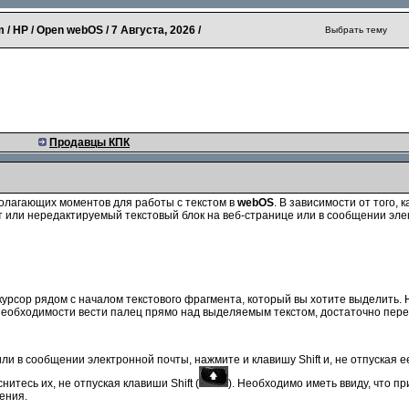
 / HP / Open webOS /
7 Августа, 2026
/
Выбрать тему
Продавцы КПК
олагающих моментов для работы с текстом в
webOS
. В зависимости от того, 
 или нередактируемый текстовый блок на веб-странице или в сообщении эле
урсор рядом с началом текстового фрагмента, который вы хотите выделить. Н
 необходимости вести палец прямо над выделяемым текстом, достаточно пере
ли в сообщении электронной почты, нажмите и клавишу Shift и, не отпуская е
итесь их, не отпуская клавиши Shift (
). Необходимо иметь ввиду, что 
ения.