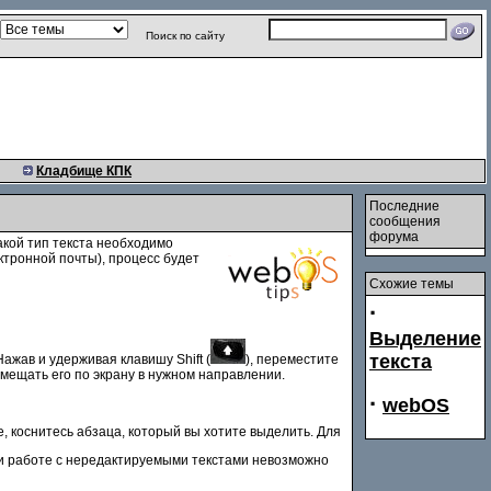
Поиск по сайту
Кладбище КПК
Последние
сообщения
форума
какой тип текста необходимо
ктронной почты), процесс будет
Схожие темы
·
Выделение
текста
ажав и удерживая клавишу Shift (
), переместите
мещать его по экрану в нужном направлении.
·
webOS
е, коснитесь абзаца, который вы хотите выделить. Для
при работе с нередактируемыми текстами невозможно