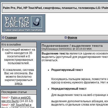
Palm Pre, Pixi, HP TouchPad, смартфоны, планшеты, телевизоры LG / Palm
Главная
Форум
Кто в онлайне
Подсвечивание / выделение текста
Опубликовано 04/03/2011 @ 10:15:03 MSK
В настоящий момент на
сайте находится 35
Выделение текста
является одним из основоп
посетителей и 0
выделить (доступный для редактирования текст
зарегистрированных
отличаться.
пользователей.
К сожалению, система
Редактируемый текст
Вас не опознала. Вы
можете бесплатно
Коснувшись пальцем экрана, поместите к
зарегистрироваться
курсор в конец нужного фрагмента. Нет
здесь
Нередактируемый текст
Последние статьи
Для выделения текста на веб-странице и
·
New!
Palm и webOS:
как это было
(14.10.12)
выделения дополнительных абзацев, косн
·
выделить отдельные слова или предлож
New!
HP TouchPad и