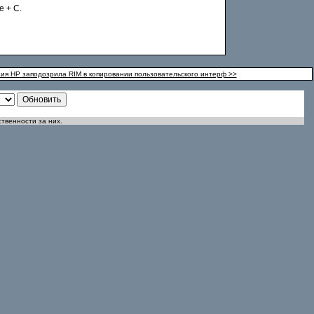
е + C.
ия HP заподозрила RIM в копировании пользовательского интерф >>
ственности за них.