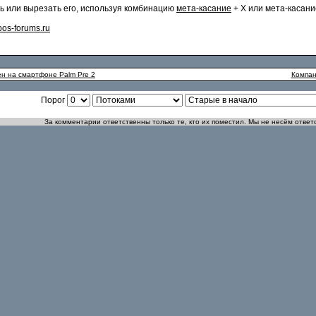
ь или вырезать его, используя комбинацию
мета-касание
+ X или мета-касани
os-forums.ru
ен на смартфоне Palm Pre 2
Компан
Порог
За комментарии ответственны только те, кто их поместил. Мы не несём ответ