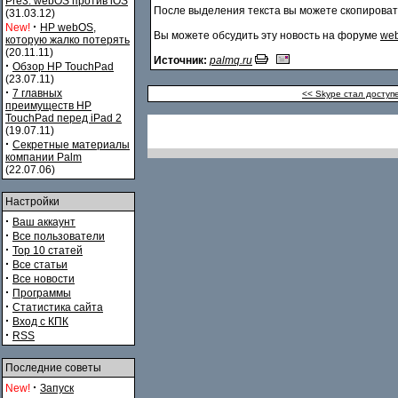
Pre3. webOS против iOS
После выделения текста вы можете скопироват
(31.03.12)
·
New!
HP webOS,
Вы можете обсудить эту новость на форуме
web
которую жалко потерять
(20.11.11)
Источник:
palmq.ru
·
Обзор HP TouchPad
(23.07.11)
·
7 главных
<< Skype стал доступ
преимуществ HP
TouchPad перед iPad 2
(19.07.11)
·
Секретные материалы
компании Palm
(22.07.06)
Настройки
·
Ваш аккаунт
·
Все пользователи
·
Top 10 статей
·
Все статьи
·
Все новости
·
Программы
·
Статистика сайта
·
Вход с КПК
·
RSS
Последние советы
·
New!
Запуск