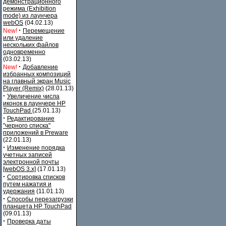
демонстрационного
режима (Exhibition
mode) из лаунчера
webOS
(04.02.13)
·
New!
Перемещение
или удаление
нескольких файлов
одновременно
(03.02.13)
·
New!
Добавление
избранных композиций
на главный экран Music
Player (Remix)
(28.01.13)
·
Увеличение числа
иконок в лаунчере HP
TouchPad
(25.01.13)
·
Редактирование
"черного списка"
приложений в Preware
(22.01.13)
·
Изменение порядка
учетных записей
электронной почты
[webOS 3.x]
(17.01.13)
·
Сортировка списков
путем нажатия и
удержания
(11.01.13)
·
Способы перезагрузки
планшета HP TouchPad
(09.01.13)
·
Проверка даты