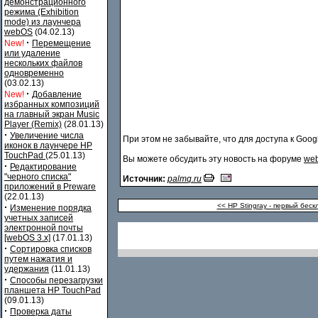
демонстрационного
режима (Exhibition
mode) из лаунчера
webOS
(04.02.13)
·
New!
Перемещение
или удаление
нескольких файлов
одновременно
(03.02.13)
·
New!
Добавление
избранных композиций
на главный экран Music
Player (Remix)
(28.01.13)
·
Увеличение числа
При этом не забывайте, что для доступа к Goo
иконок в лаунчере HP
TouchPad
(25.01.13)
Вы можете обсудить эту новость на форуме
web
·
Редактирование
"черного списка"
Источник:
palmq.ru
приложений в Preware
(22.01.13)
·
<< HP Stingray - первый бе
Изменение порядка
учетных записей
электронной почты
[webOS 3.x]
(17.01.13)
·
Сортировка списков
путем нажатия и
удержания
(11.01.13)
·
Способы перезагрузки
планшета HP TouchPad
(09.01.13)
·
Проверка даты