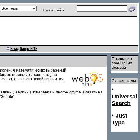
Поиск по сайту
Кладбище КПК
Последние
сообщения
форума
ычисления математических выражений
днако не многие знают, что для
S 1.x), так и в его новой версии под
Схожие темы
·
единиц и единиц измерения и многое другое и давать на
Universal
"Google".
Search
·
Just
Type