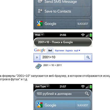
а формулы "2001+10" запускается веб-браузер, в котором отображается исхо
тров в футах" и т.д.