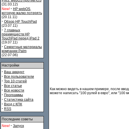
Pre3. webOS против iOS
(31.03.12)
·
New!
HP webOS,
которую жалко потерять
(20.11.11)
·
Обзор HP TouchPad
(23.07.11)
·
7 главных
преимуществ HP
TouchPad перед iPad 2
(19.07.11)
·
Секретные материалы
компании Palm
(22.07.06)
Настройки
·
Ваш аккаунт
·
Все пользователи
·
Top 10 статей
·
Все статьи
Как можно видеть в нашем примере, после ввод
·
Все новости
можете написать "100 рулей в евро", или "100 ме
·
Программы
·
Статистика сайта
·
Вход с КПК
·
RSS
Последние советы
·
New!
Запуск