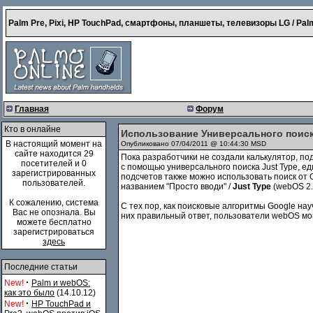
Palm Pre, Pixi, HP TouchPad, смартфоны, планшеты, телевизоры LG / Palm
Главная
Форум
Кто в онлайне
Использование Универсального поис
В настоящий момент на
Опубликовано 07/04/2011 @ 10:44:30 MSD
сайте находится 29
Пока разработчики не создали калькулятор, п
посетителей и 0
с помощью универсального поиска Just Type, е
зарегистрированных
подсчетов также можно использовать поиск от G
пользователей.
названием "Просто вводи" /
Just Type
(webOS 2.
К сожалению, система
С тех пор, как поисковые алгоритмы Google н
Вас не опознала. Вы
них правильный ответ, пользователи webOS могу
можете бесплатно
зарегистрироваться
здесь
Последние статьи
·
New!
Palm и webOS:
как это было
(14.10.12)
·
New!
HP TouchPad и