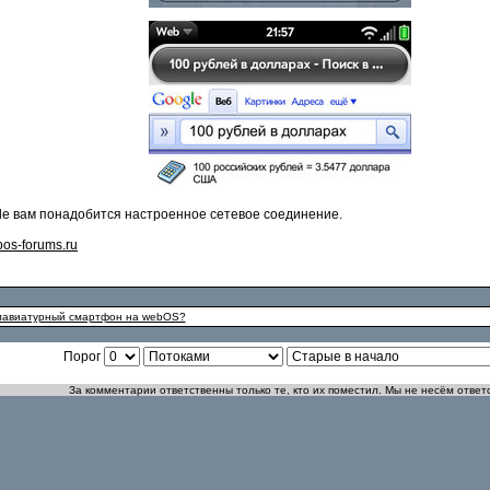
gle вам понадобится настроенное сетевое соединение.
os-forums.ru
склавиатурный смартфон на webOS?
Порог
За комментарии ответственны только те, кто их поместил. Мы не несём ответ