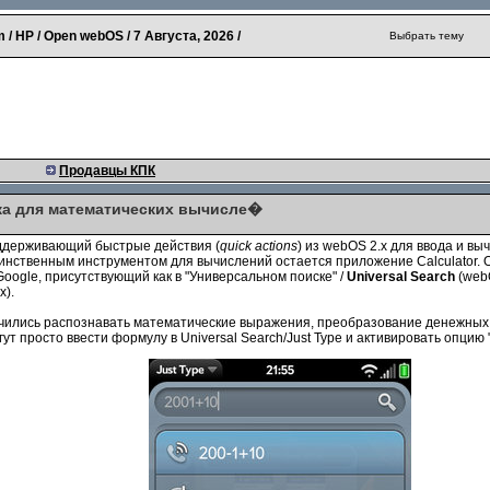
 / HP / Open webOS /
7 Августа, 2026
/
Выбрать тему
Продавцы КПК
ка для математических вычисле�
оддерживающий быстрые действия (
quick actions
) из webOS 2.x для ввода и в
динственным инструментом для вычислений остается приложение Calculator. О
oogle, присутствующий как в "Универсальном поиске" /
Universal Search
(webO
x).
аучились распознавать математические выражения, преобразование денежных 
т просто ввести формулу в Universal Search/Just Type и активировать опцию 