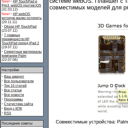
системе webOS. Планшет с т
·
New!
HP TouchPad и
Pre3. webOS против iOS
совместимых моделей для ря
(31.03.12)
·
New!
HP webOS,
которую жалко потерять
(20.11.11)
·
Обзор HP TouchPad
(23.07.11)
·
7 главных
преимуществ HP
TouchPad перед iPad 2
(19.07.11)
·
Секретные материалы
компании Palm
(22.07.06)
Настройки
·
Ваш аккаунт
·
Все пользователи
·
Top 10 статей
·
Все статьи
·
Все новости
·
Программы
·
Статистика сайта
·
Вход с КПК
·
RSS
Совместимые устройства: Palm 
Последние советы