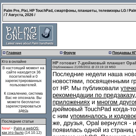
Palm Pre, Pixi, HP TouchPad, смартфоны, планшеты, телевизоры LG / Pal
/
7 Августа, 2026
/
Главная
Форум
Продавцы К
Кто в онлайне
HP готовит 7-дюймовый планшет Opa
Опубликовано 21/06/2011 @ 23:19:18 MSD
В настоящий момент на
сайте находится 36
Последние недели наша нов
посетителей и 0
новостями, посвященными г
зарегистрированных
пользователей.
от HP. Мы публиковали
утечк
К сожалению, система
рекомендации по предзаказу
Вас не опознала. Вы
приложениях
и
многом друго
можете бесплатно
зарегистрироваться
дюймовый TouchPad когда-т
здесь
с ним
упоминалось и кодово
Последние статьи
же, друзья, Opal вернулся -
·
New!
Palm и webOS:
появилась одной из страниц
как это было
(14.10.12)