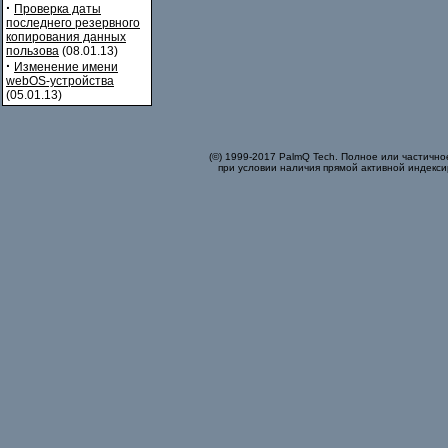
·
Проверка даты
последнего резервного
копирования данных
пользова
(08.01.13)
·
Изменение имени
webOS-устройства
(05.01.13)
(©) 1999-2017 PalmQ Tech. Полное или частично
при условии наличия прямой активной индекси