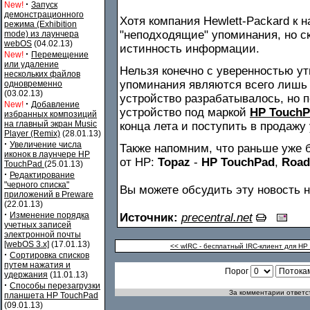
·
New!
Запуск
демонстрационного
Хотя компания Hewlett-Packard к
режима (Exhibition
"неподходящие" упоминания, но с
mode) из лаунчера
webOS
(04.02.13)
истинность информации.
·
New!
Перемещение
или удаление
Нельзя конечно с уверенностью ут
нескольких файлов
упоминания являются всего лишь 
одновременно
(03.02.13)
устройство разрабатывалось, но 
·
New!
Добавление
устройство под маркой
HP TouchP
избранных композиций
на главный экран Music
конца лета и поступить в продажу
Player (Remix)
(28.01.13)
·
Увеличение числа
Также напомним, что раньше уже 
иконок в лаунчере HP
от HP:
Topaz
-
HP TouchPad
,
Road
TouchPad
(25.01.13)
·
Редактирование
"черного списка"
Вы можете обсудить эту новость
приложений в Preware
(22.01.13)
·
Изменение порядка
Источник:
precentral.net
учетных записей
электронной почты
[webOS 3.x]
(17.01.13)
<< wIRC - бесплатный IRC-клиент для HP
·
Сортировка списков
путем нажатия и
Порог
удержания
(11.01.13)
·
Способы перезагрузки
За комментарии ответст
планшета HP TouchPad
(09.01.13)