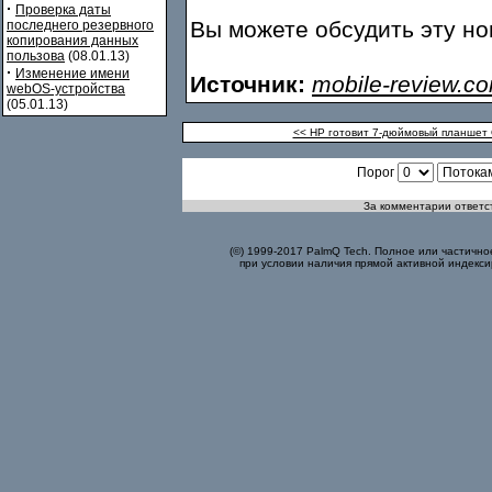
·
Проверка даты
Вы можете обсудить эту н
последнего резервного
копирования данных
пользова
(08.01.13)
·
Изменение имени
Источник:
mobile-review.c
webOS-устройства
(05.01.13)
<< HP готовит 7-дюймовый планшет 
Порог
За комментарии ответст
(©) 1999-2017 PalmQ Tech. Полное или частично
при условии наличия прямой активной индекси