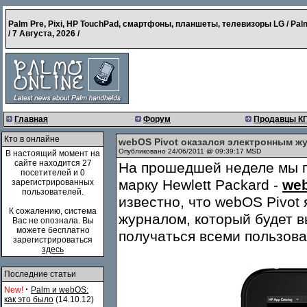
Palm Pre, Pixi, HP TouchPad, смартфоны, планшеты, телевизоры LG / Pal
/
7 Августа, 2026
/
Главная
Форум
Продавцы К
Кто в онлайне
webOS Pivot оказался электронным ж
Опубликовано 24/06/2011 @ 09:39:17 MSD
В настоящий момент на
сайте находится 27
На прошедшей неделе мы п
посетителей и 0
марку Hewlett Packard -
web
зарегистрированных
пользователей.
известно, что webOS Pivot
К сожалению, система
журналом, который будет 
Вас не опознала. Вы
можете бесплатно
получаться всеми пользов
зарегистрироваться
здесь
Последние статьи
·
New!
Palm и webOS:
как это было
(14.10.12)