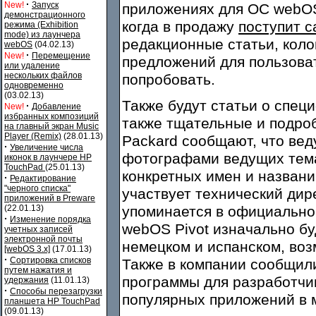
·
New!
Запуск
приложениях для ОС webOS 
демонстрационного
когда в продажу
поступит с
режима (Exhibition
mode) из лаунчера
редакционные статьи, коло
webOS
(04.02.13)
·
New!
Перемещение
предложений для пользова
или удаление
нескольких файлов
попробовать.
одновременно
(03.02.13)
Также будут статьи о спец
·
New!
Добавление
избранных композиций
также тщательные и подроб
на главный экран Music
Player (Remix)
(28.01.13)
Packard сообщают, что вед
·
Увеличение числа
фотографами ведущих темат
иконок в лаунчере HP
TouchPad
(25.01.13)
конкретных имен и названи
·
Редактирование
"черного списка"
участвует технический дир
приложений в Preware
(22.01.13)
упоминается в официально
·
Изменение порядка
webOS Pivot изначально бу
учетных записей
электронной почты
немецком и испанском, воз
[webOS 3.x]
(17.01.13)
·
Сортировка списков
Также в компании сообщили
путем нажатия и
программы для разработчи
удержания
(11.01.13)
·
Способы перезагрузки
популярных приложений в 
планшета HP TouchPad
(09.01.13)