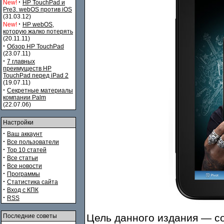
·
New!
HP TouchPad и
Pre3. webOS против iOS
(31.03.12)
·
New!
HP webOS,
которую жалко потерять
(20.11.11)
·
Обзор HP TouchPad
(23.07.11)
·
7 главных
преимуществ HP
TouchPad перед iPad 2
(19.07.11)
·
Секретные материалы
компании Palm
(22.07.06)
Настройки
·
Ваш аккаунт
·
Все пользователи
·
Top 10 статей
·
Все статьи
·
Все новости
·
Программы
·
Статистика сайта
·
Вход с КПК
·
RSS
Цель данного издания — с
Последние советы