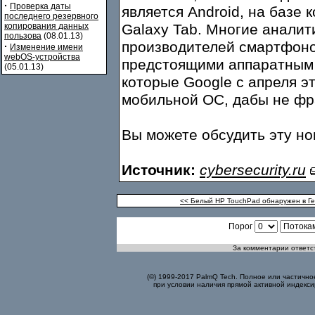
·
Проверка даты
является Android, на базе 
последнего резервного
копирования данных
Galaxy Tab. Многие аналит
пользова
(08.01.13)
производителей смартфоно
·
Изменение имени
webOS-устройства
предстоящими аппаратным 
(05.01.13)
которые Google с апреля эт
мобильной ОС, дабы не фр
Вы можете обсудить эту н
Источник:
cybersecurity.ru
<< Белый HP TouchPad обнаружен в Г
Порог
За комментарии ответст
(©) 1999-2017 PalmQ Tech. Полное или частично
при условии наличия прямой активной индекси