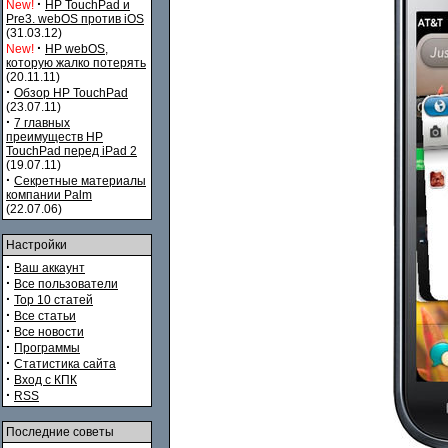
·
New!
HP TouchPad и
Pre3. webOS против iOS
(31.03.12)
·
New!
HP webOS,
которую жалко потерять
(20.11.11)
·
Обзор HP TouchPad
(23.07.11)
·
7 главных
преимуществ HP
TouchPad перед iPad 2
(19.07.11)
·
Секретные материалы
компании Palm
(22.07.06)
Настройки
·
Ваш аккаунт
·
Все пользователи
·
Top 10 статей
·
Все статьи
·
Все новости
·
Программы
·
Статистика сайта
·
Вход с КПК
·
RSS
Последние советы