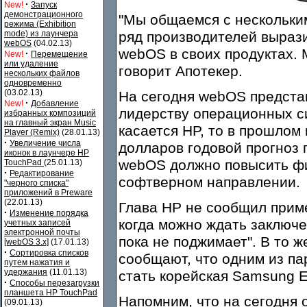
·
New!
Запуск
демонстрационного
"Мы общаемся с нескольким
режима (Exhibition
mode) из лаунчера
ряд производителей выраз
webOS
(04.02.13)
webOS в своих продуктах. 
·
New!
Перемещение
или удаление
говорит Апотекер.
нескольких файлов
одновременно
(03.02.13)
На сегодня webOS предста
·
New!
Добавление
лидерству операционных си
избранных композиций
на главный экран Music
касается HP, то в прошлом
Player (Remix)
(28.01.13)
·
Увеличение числа
долларов годовой прогноз 
иконок в лаунчере HP
webOS должно повысить фи
TouchPad
(25.01.13)
·
Редактирование
софтверном направлении.
"черного списка"
приложений в Preware
(22.01.13)
Глава HP не сообщил прим
·
Изменение порядка
когда можно ждать заключе
учетных записей
электронной почты
пока не поджимает". В то 
[webOS 3.x]
(17.01.13)
·
Сортировка списков
сообщают, что одним из п
путем нажатия и
удержания
(11.01.13)
стать корейская Samsung El
·
Способы перезагрузки
планшета HP TouchPad
Напомним, что на сегодня
(09.01.13)