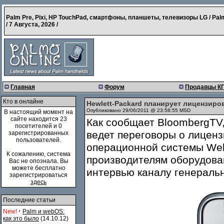
Palm Pre, Pixi, HP TouchPad, смартфоны, планшеты, телевизоры LG / Pal
/
7 Августа, 2026
/
Главная
Форум
Продавцы К
Кто в онлайне
Hewlett-Packard планирует лицензир
Опубликовано 29/06/2011 @ 23:58:55 MSD
В настоящий момент на
сайте находится 23
Как сообщает BloombergTV,
посетителей и 0
ведет переговоры о лицен
зарегистрированных
пользователей.
операционной системы We
К сожалению, система
производителям оборудован
Вас не опознала. Вы
можете бесплатно
интервью каналу генераль
зарегистрироваться
здесь
Последние статьи
·
New!
Palm и webOS:
как это было
(14.10.12)