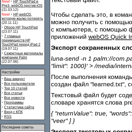
текстовый файл.
·
New!
HP TouchPad и
Pre3. webOS против iOS
(31.03.12)
Чтобы сделать это, в кома
·
New!
HP webOS,
которую жалко потерять
можно получить с помощью
(20.11.11)
·
Обзор HP TouchPad
с компьютера, с помощью 
(23.07.11)
приложений
webOS Quick In
·
7 главных
преимуществ HP
TouchPad перед iPad 2
Экспорт сохраненных сло
(19.07.11)
·
Секретные материалы
luna-send -n 1 palm://com.pa
компании Palm
(22.07.06)
"limit": 1000}' > /media/intern
Настройки
После выполнения команды
·
Ваш аккаунт
создан файл "learned.txt",
·
Все пользователи
·
Top 10 статей
·
Все статьи
Текстовый файл будет соде
·
Все новости
словаре хранятся слова pre
·
Программы
·
Статистика сайта
·
Вход с КПК
{ "returnValue": true, "words"
·
RSS
"veer" ] }
Последние советы
Экспорт текстовых сокр