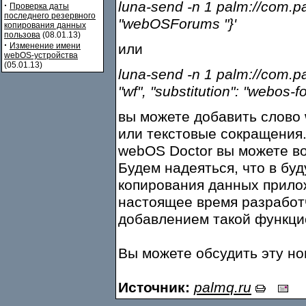
luna-send -n 1 palm://com.p
·
Проверка даты
последнего резервного
"webOSForums "}'
копирования данных
пользова
(08.01.13)
·
Изменение имени
или
webOS-устройства
(05.01.13)
luna-send -n 1 palm://com.p
"wf", "substitution": "webos-f
вы можете добавить слово
или текстовые сокращения.
webOS Doctor вы можете вос
Будем надеяться, что в бу
копирования данных приложе
настоящее время разработ
добавлением такой функци
Вы можете обсудить эту н
Источник:
palmq.ru