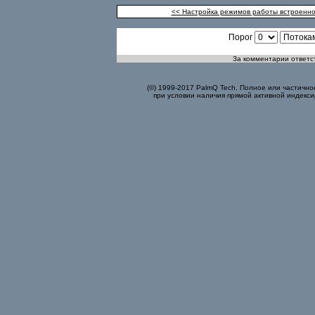
<< Настройка режимов работы встроенно
Порог
За комментарии ответст
(©) 1999-2017 PalmQ Tech. Полное или частично
при условии наличия прямой активной индекси