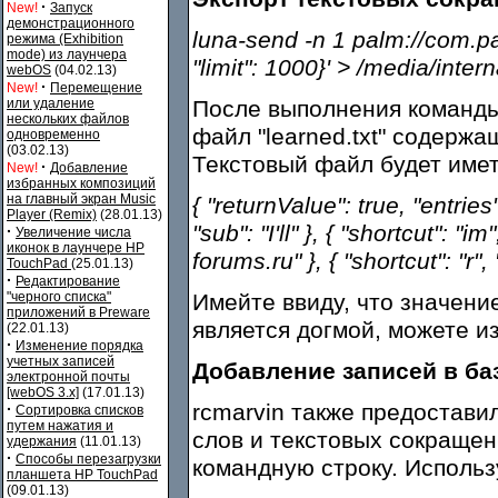
·
New!
Запуск
демонстрационного
luna-send -n 1 palm://com.pa
режима (Exhibition
mode) из лаунчера
"limit": 1000}' > /media/intern
webOS
(04.02.13)
·
New!
Перемещение
или удаление
После выполнения команды
нескольких файлов
файл "learned.txt" содерж
одновременно
(03.02.13)
Текстовый файл будет име
·
New!
Добавление
избранных композиций
на главный экран Music
{ "returnValue": true, "entries": 
Player (Remix)
(28.01.13)
"sub": "I'll" }, { "shortcut": "i
·
Увеличение числа
иконок в лаунчере HP
forums.ru" }, { "shortcut": "r", 
TouchPad
(25.01.13)
·
Редактирование
"черного списка"
Имейте ввиду, что значение
приложений в Preware
является догмой, можете и
(22.01.13)
·
Изменение порядка
учетных записей
Добавление записей в баз
электронной почты
[webOS 3.x]
(17.01.13)
rcmarvin также предостави
·
Сортировка списков
путем нажатия и
слов и текстовых сокращени
удержания
(11.01.13)
·
Способы перезагрузки
командную строку. Использ
планшета HP TouchPad
(09.01.13)