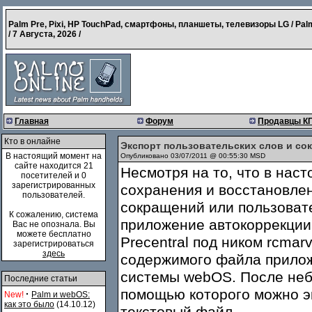
Palm Pre, Pixi, HP TouchPad, смартфоны, планшеты, телевизоры LG / Pal
/
7 Августа, 2026
/
Главная
Форум
Продавцы К
Кто в онлайне
Экспорт пользовательских слов и со
В настоящий момент на
Опубликовано 03/07/2011 @ 00:55:30 MSD
сайте находится 21
Несмотря на то, что в нас
посетителей и 0
зарегистрированных
сохранения и восстановлен
пользователей.
сокращений или пользовате
К сожалению, система
приложение автокоррекции
Вас не опознала. Вы
можете бесплатно
Precentral под ником rcma
зарегистрироваться
здесь
содержимого файла прило
системы webOS. После неб
Последние статьи
помощью которого можно эк
·
New!
Palm и webOS:
как это было
(14.10.12)