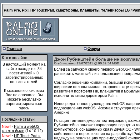
Palm Pre, Pixi, HP TouchPad, смартфоны, планшеты, телевизоры LG / Palm
Главная
Форум
Кто в онлайне
Джон Рубинштейн больше не возглав
Опубликовано 13/07/2011 @ 00:39:54 MSD
В настоящий момент на
сайте находится 34
Вслед за запуском своего первого webOS-план
посетителей и 0
расширить масштабы использования программно
зарегистрированных
пользователей.
Согласно решению компании, бывший исполнит
широкими полномочиями - старшего вице-прези
К сожалению, система
развитием портфеля ПК, планшетов и мобильных
Вас не опознала. Вы
исполнительным директором Palm.
можете бесплатно
зарегистрироваться
Непосредственное руководство webOS-направле
здесь
подразделения webOS. Искомая структура пре
Америке.
Последние статьи
Ротация топ-менеджеров подтверждает, возмож
Рубинштейна поможет корпорации вернуть к жиз
·
New!
Palm и webOS:
компьютеров, оснащенных сразу двумя ОС - Wi
как это было
(14.10.12)
собственного переключения на разработку iPod 
·
New!
HP TouchPad и
надежду на реализацию Apple-подобной фило