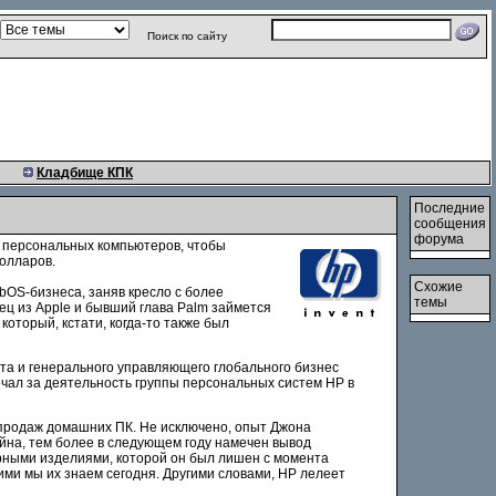
Поиск по сайту
Кладбище КПК
Последние
сообщения
форума
я персональных компьютеров, чтобы
олларов.
Схожие
OS-бизнеса, заняв кресло с более
темы
ц из Apple и бывший глава Palm займется
оторый, кстати, когда-то также был
а и генерального управляющего глобального бизнес
чал за деятельность группы персональных систем HP в
продаж домашних ПК. Не исключено, опыт Джона
айна, тем более в следующем году намечен вывод
ерными изделиями, которой он был лишен с момента
кими мы их знаем сегодня. Другими словами, HP лелеет