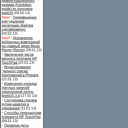
демонстрационного
режима (Exhibition
mode) из лаунчера
webOS
(04.02.13)
·
New!
Перемещение
или удаление
нескольких файлов
одновременно
(03.02.13)
·
New!
Добавление
избранных композиций
на главный экран Music
Player (Remix)
(28.01.13)
·
Увеличение числа
иконок в лаунчере HP
TouchPad
(25.01.13)
·
Редактирование
"черного списка"
приложений в Preware
(22.01.13)
·
Изменение порядка
учетных записей
электронной почты
[webOS 3.x]
(17.01.13)
·
Сортировка списков
путем нажатия и
удержания
(11.01.13)
·
Способы перезагрузки
планшета HP TouchPad
(09.01.13)
·
Проверка даты