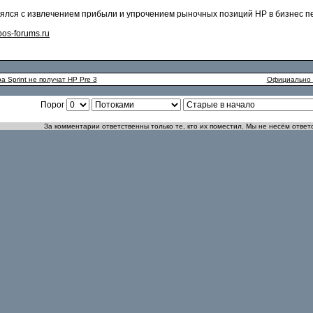
лялся с извлечением прибыли и упрочением рыночных позиций HP в бизнес п
os-forums.ru
 Sprint не получат HP Pre 3
Официально п
Порог
За комментарии ответственны только те, кто их поместил. Мы не несём ответ