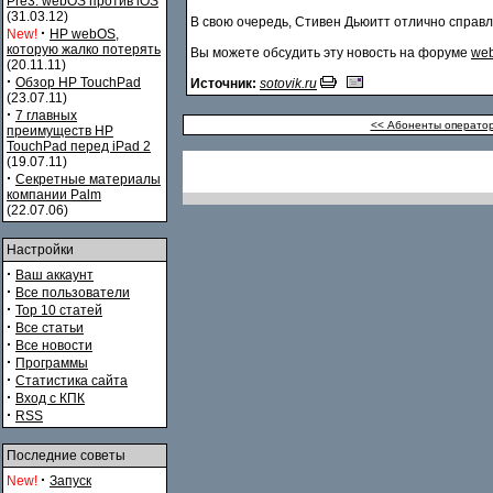
Pre3. webOS против iOS
(31.03.12)
В свою очередь, Стивен Дьюитт отлично справ
·
New!
HP webOS,
которую жалко потерять
Вы можете обсудить эту новость на форуме
web
(20.11.11)
·
Обзор HP TouchPad
Источник:
sotovik.ru
(23.07.11)
·
7 главных
<< Абоненты оператора
преимуществ HP
TouchPad перед iPad 2
(19.07.11)
·
Секретные материалы
компании Palm
(22.07.06)
Настройки
·
Ваш аккаунт
·
Все пользователи
·
Top 10 статей
·
Все статьи
·
Все новости
·
Программы
·
Статистика сайта
·
Вход с КПК
·
RSS
Последние советы
·
New!
Запуск