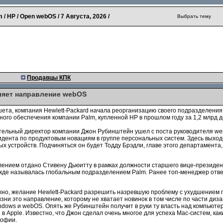
 / HP / Open webOS /
7 Августа, 2026
/
Выбрать тему
Продавцы КПК
ляет направление webOS
шета, компания Hewlett-Packard начала реорганизацию своего подразделени
го обеспечения компании Palm, купленной HP в прошлом году за 1,2 млрд д
ельный директор компании Джон Рубинштейн ушел с поста руководителя web
дента по продуктовым новациям в группе персональных систем. Здесь выходе
 устройств. Подчиняться он будет Тодду Брэдли, главе этого департамента, к
нием отдано Стивену Дьюитту в рамках должности старшего вице-президент
жде называлась глобальным подразделением Palm. Ранее топ-менеджер отве
но, желание Hewlett-Packard разрешить назревшую проблему с ухудшением 
ни это направление, которому не хватает новинок в том числе по части диз
ndows и webOS. Опять же Рубинштейн получит в руки ту власть над компьют
в Apple. Известно, что Джон сделал очень многое для успеха Mac-систем, ка
софии.