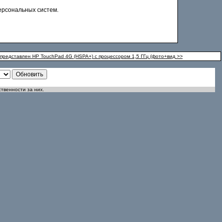
ерсональных систем.
редставлен HP TouchPad 4G (HSPA+) с процессором 1,5 ГГц (фото+вид >>
ственности за них.