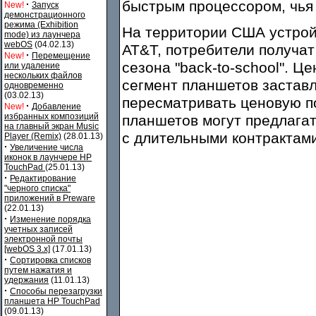
быстрым процессором, чья ч
·
New!
Запуск
демонстрационного
режима (Exhibition
На территории США устройс
mode) из лаунчера
webOS
(04.02.13)
AT&T, потребители получат
·
New!
Перемещение
сезона "back-to-school". 
или удаление
нескольких файлов
сегмент планшетов заставл
одновременно
(03.02.13)
пересматривать ценовую по
·
New!
Добавление
избранных композиций
планшетов могут предлагат
на главный экран Music
с длительными контрактами
Player (Remix)
(28.01.13)
·
Увеличение числа
иконок в лаунчере HP
TouchPad
(25.01.13)
·
Редактирование
"черного списка"
приложений в Preware
(22.01.13)
·
Изменение порядка
учетных записей
электронной почты
[webOS 3.x]
(17.01.13)
·
Сортировка списков
путем нажатия и
удержания
(11.01.13)
·
Способы перезагрузки
планшета HP TouchPad
(09.01.13)