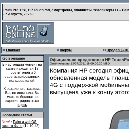
Palm Pre, Pixi, HP TouchPad, смартфоны, планшеты, телевизоры LG / Pal
/
7 Августа, 2026
/
Главная
Форум
Продавцы К
Кто в онлайне
Официально представлен HP TouchPad
Опубликовано 13/07/2011 @ 09:56:39 MSD
В настоящий момент на
сайте находится 18
Компания HP сегодня офиц
посетителей и 0
обновленная модель планш
зарегистрированных
пользователей.
4G с поддержкой мобильны
К сожалению, система
выпущена уже к концу этого
Вас не опознала. Вы
можете бесплатно
зарегистрироваться
здесь
Последние статьи
·
New!
Palm и webOS:
как это было
(14.10.12)