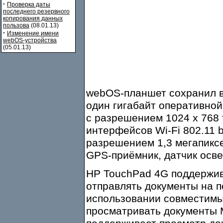
·
Проверка даты
последнего резервного
копирования данных
пользова
(08.01.13)
·
Изменение имени
webOS-устройства
(05.01.13)
webOS-планшет сохранил в
один гигабайт оперативной
с разрешением 1024 х 768 
интерфейсов Wi-Fi 802.11 b
разрешением 1,3 мегапиксе
GPS-приёмник, датчик осв
HP TouchPad 4G поддержив
отправлять документы на п
использовании совместимы
просматривать документы Mi