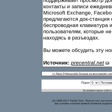
поддерживает просмотр до
контакты и записи ежедне
Microsoft Exchange, Facebo
предлагаются док-станция 
беспроводная клавиатура и
пользователям, которые не
находясь в разъездах.
Вы можете обсудить эту н
Источник:
precentral.net
<< Джон Рубинштейн больше не возглавляет н
Порог
За комментарии ответст
(©) 1999-2017 PalmQ Tech. Полное или частично
при условии наличия прямой активной индекси