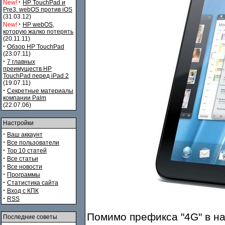
·
New!
HP TouchPad и
Pre3. webOS против iOS
(31.03.12)
·
New!
HP webOS,
которую жалко потерять
(20.11.11)
·
Обзор HP TouchPad
(23.07.11)
·
7 главных
преимуществ HP
TouchPad перед iPad 2
(19.07.11)
·
Секретные материалы
компании Palm
(22.07.06)
Настройки
·
Ваш аккаунт
·
Все пользователи
·
Top 10 статей
·
Все статьи
·
Все новости
·
Программы
·
Статистика сайта
·
Вход с КПК
·
RSS
Помимо префикса "4G" в н
Последние советы