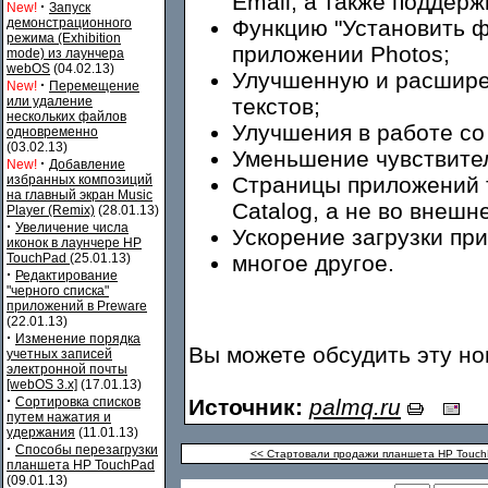
Email, а также поддерж
·
New!
Запуск
демонстрационного
Функцию "Установить фо
режима (Exhibition
приложении Photos;
mode) из лаунчера
webOS
(04.02.13)
Улучшенную и расшире
·
New!
Перемещение
или удаление
текстов;
нескольких файлов
Улучшения в работе со 
одновременно
(03.02.13)
Уменьшение чувствител
·
New!
Добавление
избранных композиций
Страницы приложений 
на главный экран Music
Catalog, а не во внешн
Player (Remix)
(28.01.13)
·
Увеличение числа
Ускорение загрузки п
иконок в лаунчере HP
TouchPad
(25.01.13)
многое другое.
·
Редактирование
"черного списка"
приложений в Preware
(22.01.13)
·
Изменение порядка
Вы можете обсудить эту н
учетных записей
электронной почты
[webOS 3.x]
(17.01.13)
·
Сортировка списков
Источник:
palmq.ru
путем нажатия и
удержания
(11.01.13)
·
Способы перезагрузки
<< Стартовали продажи планшета HP Touch
планшета HP TouchPad
(09.01.13)