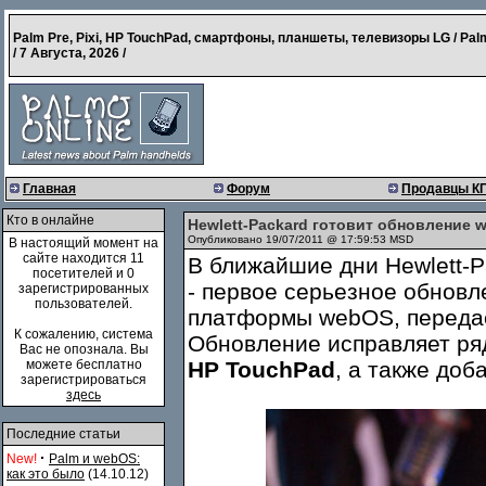
Palm Pre, Pixi, HP TouchPad, смартфоны, планшеты, телевизоры LG / Pal
/
7 Августа, 2026
/
Главная
Форум
Продавцы К
Кто в онлайне
Hewlett-Packard готовит обновление 
Опубликовано 19/07/2011 @ 17:59:53 MSD
В настоящий момент на
сайте находится 11
В ближайшие дни Hewlett-
посетителей и 0
- первое серьезное обновл
зарегистрированных
пользователей.
платформы webOS, передает
К сожалению, система
Обновление исправляет ря
Вас не опознала. Вы
можете бесплатно
HP TouchPad
, а также доб
зарегистрироваться
здесь
Последние статьи
·
New!
Palm и webOS:
как это было
(14.10.12)