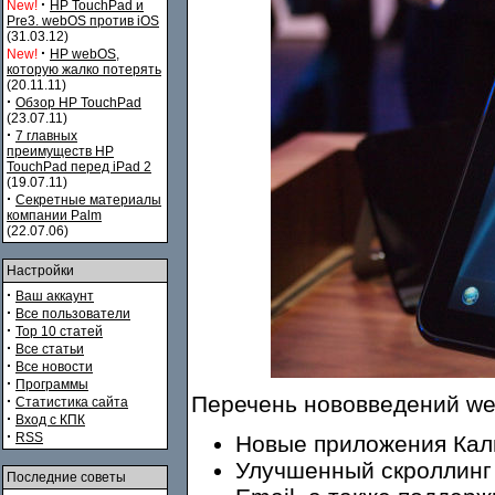
·
New!
HP TouchPad и
Pre3. webOS против iOS
(31.03.12)
·
New!
HP webOS,
которую жалко потерять
(20.11.11)
·
Обзор HP TouchPad
(23.07.11)
·
7 главных
преимуществ HP
TouchPad перед iPad 2
(19.07.11)
·
Секретные материалы
компании Palm
(22.07.06)
Настройки
·
Ваш аккаунт
·
Все пользователи
·
Top 10 статей
·
Все статьи
·
Все новости
·
Программы
Перечень нововведений web
·
Статистика сайта
·
Вход с КПК
·
RSS
Новые приложения Кал
Улучшенный скроллинг
Последние советы