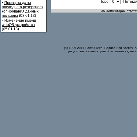
Порог
·
Проверка даты
последнего резервного
копирования данных
За комментарии ответст
пользова
(08.01.13)
·
Изменение имени
webOS-устройства
(05.01.13)
(©) 1999-2017 PalmQ Tech. Полное или частично
при условии наличия прямой активной индекси