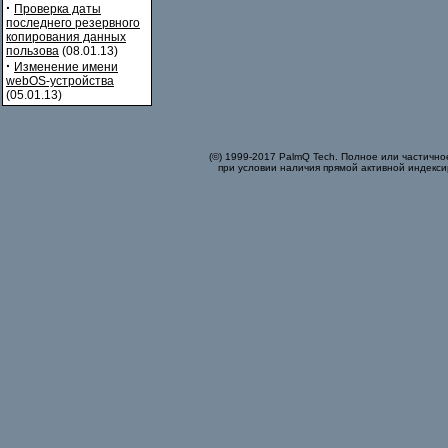
·
Проверка даты
последнего резервного
копирования данных
пользова
(08.01.13)
·
Изменение имени
webOS-устройства
(05.01.13)
(©) 1999-2017 PalmQ Tech. Полное или частично
при условии наличия прямой активной индекси