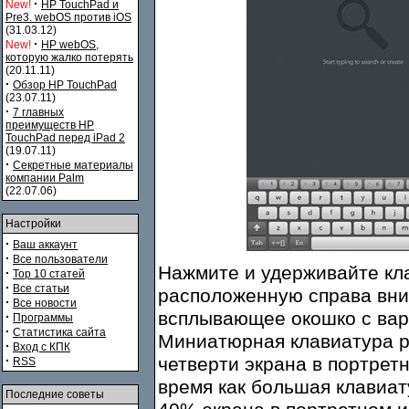
·
New!
HP TouchPad и
Pre3. webOS против iOS
(31.03.12)
·
New!
HP webOS,
которую жалко потерять
(20.11.11)
·
Обзор HP TouchPad
(23.07.11)
·
7 главных
преимуществ HP
TouchPad перед iPad 2
(19.07.11)
·
Секретные материалы
компании Palm
(22.07.06)
Настройки
·
Ваш аккаунт
·
Все пользователи
Нажмите и удерживайте кл
·
Top 10 статей
·
Все статьи
расположенную справа вни
·
Все новости
всплывающее окошко с вари
·
Программы
·
Статистика сайта
Миниатюрная клавиатура ра
·
Вход с КПК
·
четверти экрана в портрет
RSS
время как большая клавиат
Последние советы