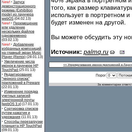
40% экрана в портретном 
·
New!
Запуск
демонстрационного
того, как размер клавиату
режима (Exhibition
использует в портретном и
mode) из лаунчера
webOS
(04.02.13)
будет изменен на другой.
·
New!
Перемещение
или удаление
нескольких файлов
одновременно
Вы можете обсудить эту н
(03.02.13)
·
New!
Добавление
избранных композиций
Источник:
palmq.ru
на главный экран Music
Player (Remix)
(28.01.13)
·
Увеличение числа
<< Упорядочивание иконок приложений в Лаунч
иконок в лаунчере HP
TouchPad
(25.01.13)
·
Редактирование
Порог
"черного списка"
приложений в Preware
За комментарии ответст
(22.01.13)
·
Изменение порядка
учетных записей
электронной почты
[webOS 3.x]
(17.01.13)
·
Сортировка списков
путем нажатия и
удержания
(11.01.13)
·
Способы перезагрузки
планшета HP TouchPad
(09.01.13)