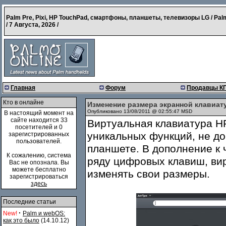
Palm Pre, Pixi, HP TouchPad, смартфоны, планшеты, телевизоры LG / Pal
/
7 Августа, 2026
/
Главная
Форум
Продавцы К
Кто в онлайне
Изменение размера экранной клавиат
Опубликовано 13/08/2011 @ 02:55:47 MSD
В настоящий момент на
сайте находится 33
Виртуальная клавиатура H
посетителей и 0
уникальных функций, не до
зарегистрированных
пользователей.
планшете. В дополнение к
К сожалению, система
ряду цифровых клавиш, ви
Вас не опознала. Вы
можете бесплатно
изменять свои размеры.
зарегистрироваться
здесь
Последние статьи
·
New!
Palm и webOS:
как это было
(14.10.12)