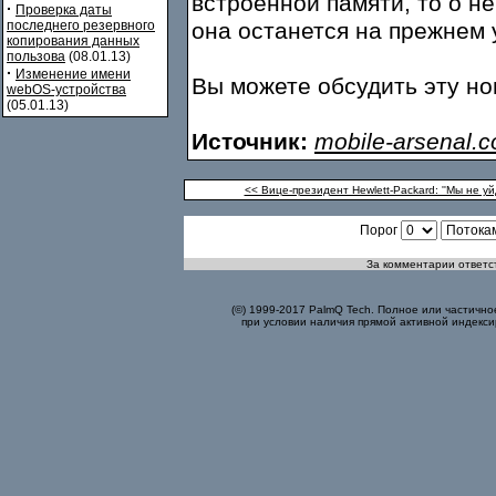
встроенной памяти, то о не
·
Проверка даты
последнего резервного
она останется на прежнем у
копирования данных
пользова
(08.01.13)
·
Изменение имени
Вы можете обсудить эту н
webOS-устройства
(05.01.13)
Источник:
mobile-arsenal.
<< Вице-президент Hewlett-Packard: ''Мы не у
Порог
За комментарии ответст
(©) 1999-2017 PalmQ Tech. Полное или частично
при условии наличия прямой активной индекси