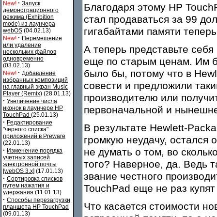
·
New!
Запуск
Благодаря этому HP TouchP
демонстрационного
режима (Exhibition
стал продаваться за 99 дол
mode) из лаунчера
гигабайтами памяти теперь
webOS
(04.02.13)
·
New!
Перемещение
или удаление
А теперь представьте себя
нескольких файлов
одновременно
еще по старым ценам. Им б
(03.02.13)
было бы, потому что в Hew
·
New!
Добавление
избранных композиций
совести и предложили так
на главный экран Music
Player (Remix)
(28.01.13)
производителю или получит
·
Увеличение числа
первоначальной и нынешне
иконок в лаунчере HP
TouchPad
(25.01.13)
·
Редактирование
В результате Hewlett-Packa
"черного списка"
приложений в Preware
громкую неудачу, остался 
(22.01.13)
·
не думать о том, во сколь
Изменение порядка
учетных записей
того? Наверное, да. Ведь 
электронной почты
[webOS 3.x]
(17.01.13)
звание честного производи
·
Сортировка списков
путем нажатия и
TouchPad еще не раз купят
удержания
(11.01.13)
·
Способы перезагрузки
Что касается стоимости но
планшета HP TouchPad
(09.01.13)