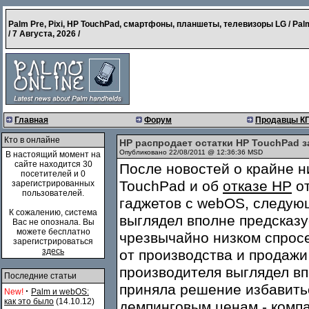
Palm Pre, Pixi, HP TouchPad, смартфоны, планшеты, телевизоры LG / Pal
/
7 Августа, 2026
/
Главная
Форум
Продавцы К
Кто в онлайне
HP распродает остатки HP TouchPad з
Опубликовано 22/08/2011 @ 12:36:36 MSD
В настоящий момент на
сайте находится 30
После новостей о крайне н
посетителей и 0
TouchPad и об
отказе HP
от
зарегистрированных
пользователей.
гаджетов с webOS, следую
К сожалению, система
выглядел вполне предсказу
Вас не опознала. Вы
можете бесплатно
чрезвычайно низком спросе
зарегистрироваться
здесь
от производства и продаж
производителя выглядел вп
Последние статьи
приняла решение избавить
·
New!
Palm и webOS:
как это было
(14.10.12)
демпинговым ценам - комп