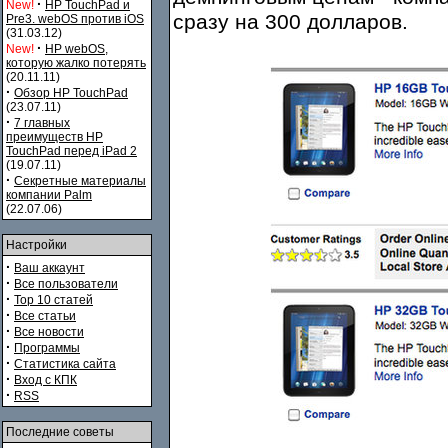
·
New!
HP TouchPad и
сразу на 300 долларов.
Pre3. webOS против iOS
(31.03.12)
·
New!
HP webOS,
которую жалко потерять
(20.11.11)
·
Обзор HP TouchPad
(23.07.11)
·
7 главных
преимуществ HP
TouchPad перед iPad 2
(19.07.11)
·
Секретные материалы
компании Palm
(22.07.06)
Настройки
·
Ваш аккаунт
·
Все пользователи
·
Top 10 статей
·
Все статьи
·
Все новости
·
Программы
·
Статистика сайта
·
Вход с КПК
·
RSS
Последние советы