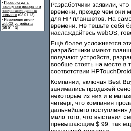
·
Проверка даты
Разработчики заявили, что 
последнего резервного
времени, прежде чем они м
копирования данных
пользова
(08.01.13)
для HP планшетов. На само
·
Изменение имени
webOS-устройства
времени. Не тешьте себя 
(05.01.13)
наслаждайтесь webOS, гово
Ещё более усложняется эта
разработчики имеют планше
получают устройств, разра
вообще стоять на месте в 
соответствии HPTouchDroid 
Компании, включая Best Buy
занимались продажей сенсо
некоторые из них и в мага
четверг, что компания прод
дальнейшего поступления 
мало того, что выставил с
превышающим $ 99, так ещ
розничной торговли.