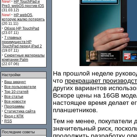
·
New!
HP TouchPad и
Pre3. webOS против iOS
(31.03.12)
·
New!
HP webOS,
которую жалко потерять
(20.11.11)
·
Обзор HP TouchPad
(23.07.11)
·
7 главных
преимуществ HP
TouchPad перед iPad 2
(19.07.11)
·
Секретные материалы
компании Palm
(22.07.06)
На прошлой неделе руковод
Настройки
что
прекращает производс
·
Ваш аккаунт
·
других вариантов использ
Все пользователи
·
Top 10 статей
Вскоре цены на 16GB мод
·
Все статьи
·
настоящее время делает ег
Все новости
·
Программы
планшетников.
·
Статистика сайта
·
Вход с КПК
Тем не менее, покупатели 
·
RSS
значительный риск, поскол
Последние советы
продолжить разработку оп