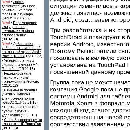
·
New!
Запуск
ситуация изменилась в кор
демонстрационного
режима (Exhibition
должна появиться возможн
mode) из лаунчера
webOS
(04.02.13)
Android, создателем котор
·
New!
Перемещение
или удаление
Три разработчика и их сто
нескольких файлов
одновременно
TouchDroid и планируют в 
(03.02.13)
версии Android, известного 
·
New!
Добавление
избранных композиций
Поэтому Вы потратили свои 
на главный экран Music
Player (Remix)
(28.01.13)
пожаловать в великую систе
·
Увеличение числа
установлена на TouchPad HP
иконок в лаунчере HP
TouchPad
(25.01.13)
посвящённой данному прое
·
Редактирование
"черного списка"
Группа пока не может начат
приложений в Preware
(22.01.13)
компания Google пока не 
·
Изменение порядка
учетных записей
системы Android для табле
электронной почты
Motorola Xoom в феврале м
[webOS 3.x]
(17.01.13)
·
Сортировка списков
исходный код станет досту
путем нажатия и
удержания
(11.01.13)
сосредоточены на новой в
·
Способы перезагрузки
соответствии заявлением р
планшета HP TouchPad
(09.01.13)