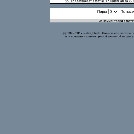
<< HP распродает остатки HP TouchPad за 99
Порог
За комментарии ответст
(©) 1999-2017 PalmQ Tech. Полное или частично
при условии наличия прямой активной индекси