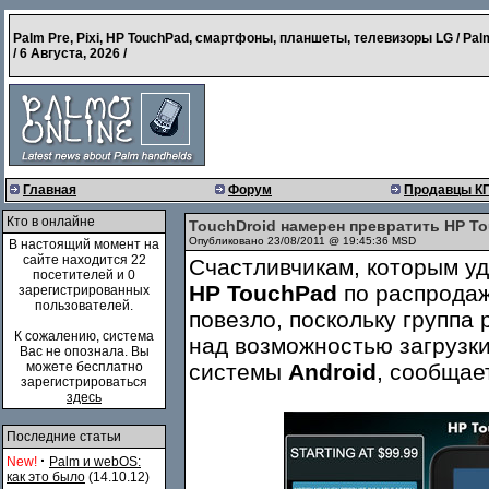
Palm Pre, Pixi, HP TouchPad, смартфоны, планшеты, телевизоры LG / Pal
/
6 Августа, 2026
/
Главная
Форум
Продавцы К
Кто в онлайне
TouchDroid намерен превратить HP To
Опубликовано 23/08/2011 @ 19:45:36 MSD
В настоящий момент на
сайте находится 22
Счастливчикам, которым у
посетителей и 0
HP TouchPad
по распродаж
зарегистрированных
пользователей.
повезло, поскольку группа
К сожалению, система
над возможностью загрузки
Вас не опознала. Вы
можете бесплатно
системы
Android
, сообщае
зарегистрироваться
здесь
Последние статьи
·
New!
Palm и webOS:
как это было
(14.10.12)