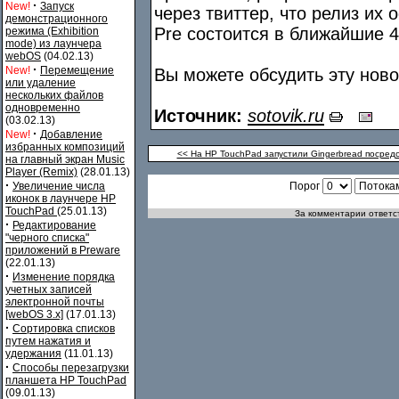
·
New!
Запуск
через твиттер, что релиз их
демонстрационного
Pre состоится в ближайшие 4
режима (Exhibition
mode) из лаунчера
webOS
(04.02.13)
·
New!
Перемещение
Вы можете обсудить эту нов
или удаление
нескольких файлов
одновременно
Источник:
sotovik.ru
(03.02.13)
·
New!
Добавление
избранных композиций
<< На HP TouchPad запустили Gingerbread посре
на главный экран Music
Player (Remix)
(28.01.13)
·
Увеличение числа
Порог
иконок в лаунчере HP
TouchPad
(25.01.13)
За комментарии ответст
·
Редактирование
"черного списка"
приложений в Preware
(22.01.13)
·
Изменение порядка
учетных записей
электронной почты
[webOS 3.x]
(17.01.13)
·
Сортировка списков
путем нажатия и
удержания
(11.01.13)
·
Способы перезагрузки
планшета HP TouchPad
(09.01.13)