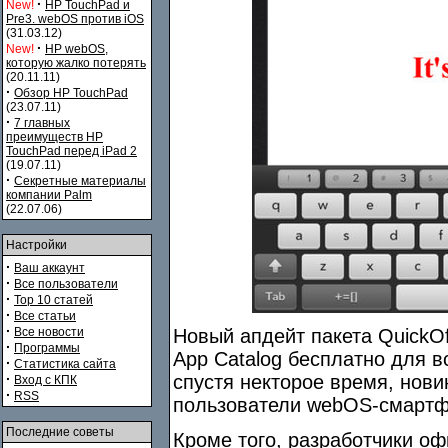
·
New!
HP TouchPad и
Pre3. webOS против iOS
(31.03.12)
·
New!
HP webOS,
которую жалко потерять
(20.11.11)
·
Обзор HP TouchPad
(23.07.11)
·
7 главных
преимуществ HP
TouchPad перед iPad 2
(19.07.11)
·
Секретные материалы
компании Palm
(22.07.06)
Настройки
·
Ваш аккаунт
·
Все пользователи
·
Top 10 статей
·
Все статьи
·
Все новости
Новый апдейт пакета QuickO
·
Программы
App Catalog бесплатно для в
·
Статистика сайта
·
спустя некторое время, нови
Вход с КПК
·
RSS
пользователи webOS-смартф
Последние советы
Кроме того, разработчики оф