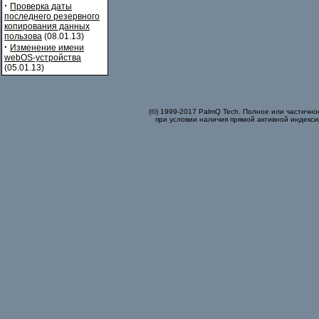
·
Проверка даты
последнего резервного
копирования данных
пользова
(08.01.13)
·
Изменение имени
webOS-устройства
(05.01.13)
(©) 1999-2017 PalmQ Tech. Полное или частично
при условии наличия прямой активной индекси