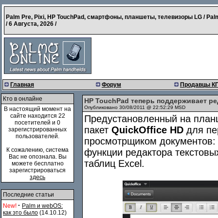
Palm Pre, Pixi, HP TouchPad, смартфоны, планшеты, телевизоры LG / Pal
/
6 Августа, 2026
/
Главная
Форум
Продавцы К
Кто в онлайне
HP TouchPad теперь поддерживает ре
Опубликовано 30/08/2011 @ 22:52:29 MSD
В настоящий момент на
сайте находится 22
Предустановленный на план
посетителей и 0
пакет
QuickOffice HD
для пе
зарегистрированных
пользователей.
просмотрщиком документов: 
К сожалению, система
функции редактора текстовы
Вас не опознала. Вы
таблиц Excel.
можете бесплатно
зарегистрироваться
здесь
Последние статьи
·
New!
Palm и webOS:
как это было
(14.10.12)