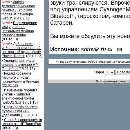
·
звуки транслируются. Впроч
New!
Запуск
демонстрационного
под управлением CyanogenMo
режима (Exhibition
mode) из лаунчера
Bluetooth, гироскопом, комп
webOS
(04.02.13)
батареи.
·
New!
Перемещение
или удаление
нескольких файлов
Вы можете обсудить эту нов
одновременно
(03.02.13)
·
New!
Добавление
избранных композиций
Источник:
sotovik.ru
на главный экран Music
Player (Remix)
(28.01.13)
·
Увеличение числа
<< На eBay появились webOS смартфоны и планшеты
иконок в лаунчере HP
TouchPad
(25.01.13)
Порог
·
Редактирование
"черного списка"
приложений в Preware
За комментарии ответст
(22.01.13)
·
Изменение порядка
учетных записей
электронной почты
[webOS 3.x]
(17.01.13)
·
Сортировка списков
путем нажатия и
удержания
(11.01.13)
·
Способы перезагрузки
планшета HP TouchPad
(09.01.13)