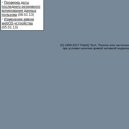
·
Проверка даты
последнего резервного
копирования данных
пользова
(08.01.13)
·
Изменение имени
webOS-устройства
(05.01.13)
(©) 1999-2017 PalmQ Tech. Полное или частично
при условии наличия прямой активной индекси