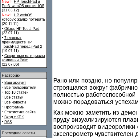
·
New!
HP TouchPad и
Pre3. webOS против iOS
(31.03.12)
·
New!
HP webOS,
которую жалко потерять
(20.11.11)
·
Обзор HP TouchPad
(23.07.11)
·
7 главных
преимуществ HP
TouchPad перед iPad 2
(19.07.11)
·
Секретные материалы
компании Palm
(22.07.06)
Настройки
Рано или поздно, но популя
·
Ваш аккаунт
строящаяся вокруг фабричной
·
Все пользователи
·
Top 10 статей
полностью работоспособной 
·
Все статьи
можно порадоваться успехам
·
Все новости
·
Программы
Как можно заметить из демон
·
Статистика сайта
·
Вход с КПК
пруду визуализируются плавн
·
RSS
воспроизводит видеоролики (
акселерометр чувствителен 
Последние советы