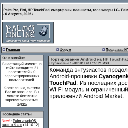
Palm Pre, Pixi, HP TouchPad, смартфоны, планшеты, телевизоры LG / Pal
/
6 Августа, 2026
/
Главная
Форум
Продавцы К
Кто в онлайне
Портирование Android на HP TouchPa
Опубликовано 19/09/2011 @ 17:56:21 MSD
В настоящий момент на
сайте находится 21
Команда энтузиастов продол
посетителей и 0
Android-прошивки
Cyanogen
зарегистрированных
пользователей.
TouchPad
. Из последних до
К сожалению, система
Wi-Fi-модуль и ограниченный
Вас не опознала. Вы
приложений Android Market.
можете бесплатно
зарегистрироваться
здесь
Последние статьи
·
New!
Palm и webOS:
как это было
(14.10.12)