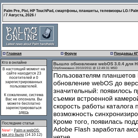
Palm Pre, Pixi, HP TouchPad, смартфоны, планшеты, телевизоры LG / Pal
/
7 Августа, 2026
/
Главная
Форум
Продавцы К
Кто в онлайне
Вышло обновление webOS 3.0.4 для 
Опубликовано 20/10/2011 @ 12:49:31 MSD
В настоящий момент на
сайте находится 23
Пользователям планшетов 
посетителей и 0
обновление webOS до верси
зарегистрированных
пользователей.
значительный: появилось п
К сожалению, система
съемки встроенной камеро
Вас не опознала. Вы
можете бесплатно
скорость работы каталога 
зарегистрироваться
здесь
возможность синхронизиро
Кроме того, появилась по
Последние статьи
Adobe Flash заработал акс
·
New!
Palm и webOS:
как это было
(14.10.12)
четче.