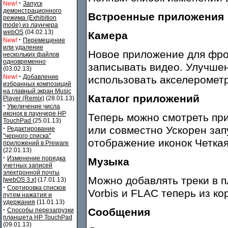
·
New!
Запуск
демонстрационного
Встроенные приложения
режима (Exhibition
mode) из лаунчера
webOS
(04.02.13)
Камера
·
New!
Перемещение
или удаление
Новое приложение для фро
нескольких файлов
одновременно
записывать видео. Улучшен
(03.02.13)
·
New!
Добавление
использовать акселеромет
избранных композиций
на главный экран Music
Каталог приложений
Player (Remix)
(28.01.13)
·
Увеличение числа
иконок в лаунчере HP
Теперь можно смотреть пр
TouchPad
(25.01.13)
·
или совместно Ускорен зап
Редактирование
"черного списка"
отображение иконок Четкая
приложений в Preware
(22.01.13)
·
Изменение порядка
Музыка
учетных записей
электронной почты
Можно добавлять треки в 
[webOS 3.x]
(17.01.13)
·
Сортировка списков
Vorbis и FLAC теперь из ко
путем нажатия и
удержания
(11.01.13)
·
Сообщения
Способы перезагрузки
планшета HP TouchPad
(09.01.13)