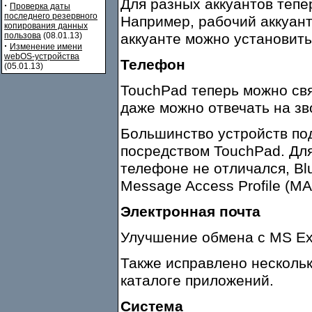
Для разных аккуантов тепер
·
Проверка даты
последнего резервного
Например, рабочий аккуан
копирования данных
пользова
(08.01.13)
аккуанте можно установить
·
Изменение имени
webOS-устройства
Телефон
(05.01.13)
TouchPad теперь можно свя
даже можно отвечать на зв
Большинство устройств по
посредством TouchPad. Для
телефоне не отличался, Bl
Message Access Profile (MA
Электронная почта
Улучшение обмена с MS E
Также исправлено нескольк
каталоге приложений.
Система