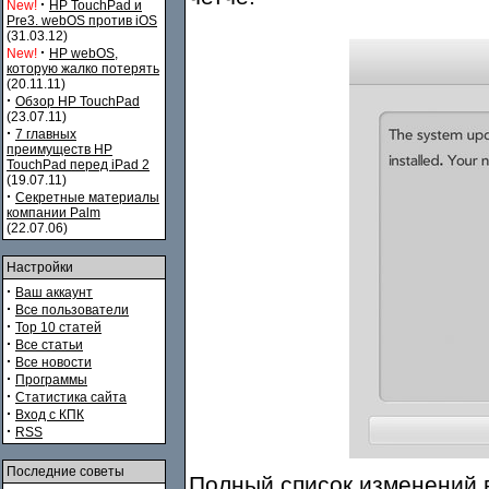
·
New!
HP TouchPad и
Pre3. webOS против iOS
(31.03.12)
·
New!
HP webOS,
которую жалко потерять
(20.11.11)
·
Обзор HP TouchPad
(23.07.11)
·
7 главных
преимуществ HP
TouchPad перед iPad 2
(19.07.11)
·
Секретные материалы
компании Palm
(22.07.06)
Настройки
·
Ваш аккаунт
·
Все пользователи
·
Top 10 статей
·
Все статьи
·
Все новости
·
Программы
·
Статистика сайта
·
Вход с КПК
·
RSS
Последние советы
Полный список изменений