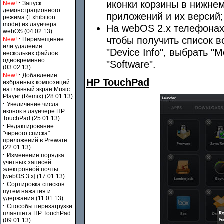
иконки корзины в нижнем
·
New!
Запуск
демонстрационного
приложений и их версий;
режима (Exhibition
mode) из лаунчера
На webOS 2.x телефонах,
webOS
(04.02.13)
чтобы получить список в
·
New!
Перемещение
или удаление
"Device Info", выбрать "M
нескольких файлов
одновременно
"Software".
(03.02.13)
·
New!
Добавление
HP TouchPad
избранных композиций
на главный экран Music
Player (Remix)
(28.01.13)
·
Увеличение числа
иконок в лаунчере HP
TouchPad
(25.01.13)
·
Редактирование
"черного списка"
приложений в Preware
(22.01.13)
·
Изменение порядка
учетных записей
электронной почты
[webOS 3.x]
(17.01.13)
·
Сортировка списков
путем нажатия и
удержания
(11.01.13)
·
Способы перезагрузки
планшета HP TouchPad
(09.01.13)