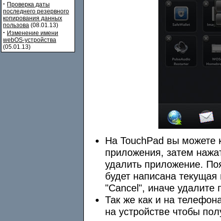
·
Проверка даты
последнего резервного
копирования данных
пользова
(08.01.13)
·
Изменение имени
webOS-устройства
(05.01.13)
На TouchPad вы можете к
приложения, затем нажат
удалить приложение. По
будет написана текущая
"Cancel", иначе удалите
Так же как и на телефон
на устройстве чтобы пол