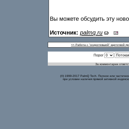
Вы можете обсудить эту нов
Источник:
palmq.ru
<< Работа с ''осиротевшей'' карточкой п
Порог
За комментарии ответст
(©) 1999-2017 PalmQ Tech. Полное или частично
при условии наличия прямой активной индекси