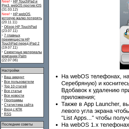
·
New!
HP TouchPad и
Pre3. webOS против iOS
(31.03.12)
·
New!
HP webOS,
которую жалко потерять
(20.11.11)
·
Обзор HP TouchPad
(23.07.11)
·
7 главных
преимуществ HP
TouchPad перед iPad 2
(19.07.11)
·
Секретные материалы
компании Palm
(22.07.06)
Настройки
На webOS телефонах, на
·
Ваш аккаунт
·
Все пользователи
Серебряную) и коснитесь
·
Top 10 статей
Вдобавок к удалению пр
·
Все статьи
·
Все новости
приложения;
·
Программы
Также в App Launcher, 
·
Статистика сайта
·
Вход с КПК
левого угла экрана что
·
RSS
"List Apps..." чтобы пол
На webOS 1.x телефонах,
Последние советы