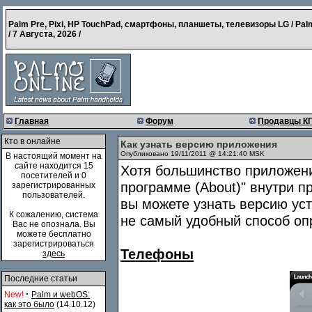
Palm Pre, Pixi, HP TouchPad, смартфоны, планшеты, телевизоры LG / Pal
/
7 Августа, 2026
/
Главная
Форум
Продавцы К
Кто в онлайне
Как узнать версию приложения
Опубликовано 19/11/2011 @ 14:21:40 MSK
В настоящий момент на
сайте находится 15
Хотя большинство приложени
посетителей и 0
программе (About)" внутри 
зарегистрированных
пользователей.
вы можете узнать версию ус
К сожалению, система
не самый удобный способ оп
Вас не опознала. Вы
можете бесплатно
зарегистрироваться
Телефоны
здесь
Последние статьи
·
New!
Palm и webOS:
как это было
(14.10.12)