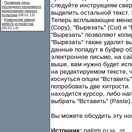
·
Проверка даты
следуйте инструкциям свер
последнего резервного
копирования данных
выделить остальной текст. 
пользова
(08.01.13)
Теперь всплывающее меню 
·
Изменение имени
webOS-устройства
(Copy), "Вырезать" (Cut) и 
(05.01.13)
"Вырезать" позволяют копи
"Вырезать" также удалит в
данные попадут в буфер об
электронное письмо, на сай
выше, вам нужно будет исп
на редактируемом тексте,
коснуться опции "Вставить
попробовать две хитрости.
находится курсор, либо нап
выбрать "Вставить" (Paste).
Вы можете обсудить эту н
Источник:
palqm.ru