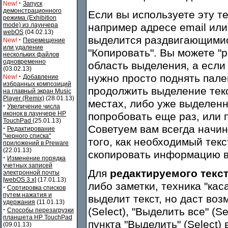
·
New!
Запуск
демонстрационного
Если вы используете эту т
режима (Exhibition
mode) из лаунчера
например адресе email или
webOS
(04.02.13)
выделится раздвигающимис
·
New!
Перемещение
или удаление
"Копировать". Вы можете "р
нескольких файлов
одновременно
область выделения, а если
(03.02.13)
·
нужно просто поднять пале
New!
Добавление
избранных композиций
продолжить выделение текс
на главный экран Music
Player (Remix)
(28.01.13)
местах, либо уже выделенн
·
Увеличение числа
иконок в лаунчере HP
попробовать еще раз, или 
TouchPad
(25.01.13)
Советуем вам всегда начин
·
Редактирование
"черного списка"
того, как необходимый текс
приложений в Preware
(22.01.13)
скопировать информацию в
·
Изменение порядка
учетных записей
Для
редактируемого текс
электронной почты
[webOS 3.x]
(17.01.13)
либо заметки, техника "ка
·
Сортировка списков
путем нажатия и
выделит текст, но даст во
удержания
(11.01.13)
·
(Select), "Выделить все" (Se
Способы перезагрузки
планшета HP TouchPad
пункта "Выделить" (Select)
(09.01.13)