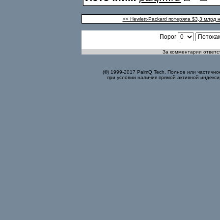
<< Hewlett-Packard потеряла $3,3 млрд
Порог
За комментарии ответст
(©) 1999-2017 PalmQ Tech. Полное или частично
при условии наличия прямой активной индекси