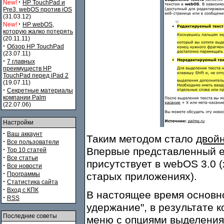
·
New!
HP TouchPad и
Pre3. webOS против iOS
(31.03.12)
·
New!
HP webOS,
которую жалко потерять
(20.11.11)
·
Обзор HP TouchPad
(23.07.11)
·
7 главных
преимуществ HP
TouchPad перед iPad 2
(19.07.11)
·
Секретные материалы
компании Palm
(22.07.06)
Настройки
·
Ваш аккаунт
Таким методом стало
двойн
·
Все пользователи
·
Впервые представленный е
Top 10 статей
·
Все статьи
присутствует в webOS 3.0 
·
Все новости
·
Программы
старых приложениях).
·
Статистика сайта
·
Вход с КПК
В настоящее время основно
·
RSS
удержание", в результате 
Последние советы
меню с опциями выделения,