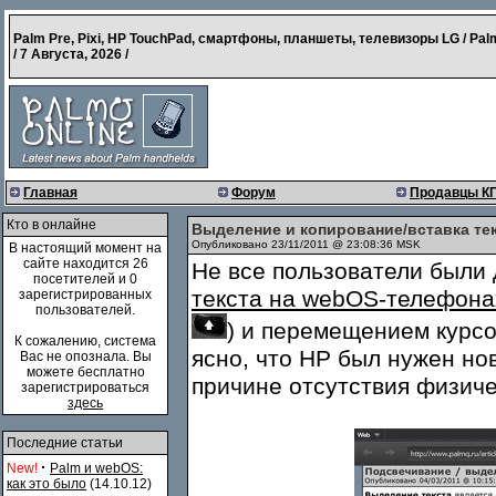
Palm Pre, Pixi, HP TouchPad, смартфоны, планшеты, телевизоры LG / Pal
/
7 Августа, 2026
/
Главная
Форум
Продавцы К
Кто в онлайне
Выделение и копирование/вставка тек
Опубликовано 23/11/2011 @ 23:08:36 MSK
В настоящий момент на
сайте находится 26
Не все пользователи были
посетителей и 0
текста на webOS-телефона
зарегистрированных
пользователей.
) и перемещением курсо
К сожалению, система
ясно, что HP был нужен но
Вас не опознала. Вы
можете бесплатно
причине отсутствия физиче
зарегистрироваться
здесь
Последние статьи
·
New!
Palm и webOS:
как это было
(14.10.12)