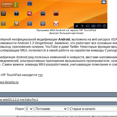
Прошивка MIUI Android на экране HP TouchPad
(внутри большая картинка)
опулярной неофициальной модификации
Android
, выложена на веб-ресурсе XDA
можности Android 2.3 Gingerbread. Заявлено, что работают все основные комп
диовыход, приложения галереи, YouTube и даже Twitter. Некоторые функции в
, собирающие MIUI, полагаются в своей работе на наработки команды Cyanog
в фабричную Android ряд полезных изменений и новшеств, местами напоминаю
ведомлений, альтернативные приложения музыкального проигрывателя, гале
. Самое важное: команда MIUI-разработчиков, учитывающая пожелания и сов
на HP TouchPad находится
тут
.
os-forums.ru
 webOS 2.2.4 для Palm Pre 2
Порог
За комментарии ответственны только те, кто их поместил. Мы не несём ответ