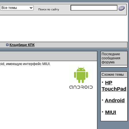
Поиск по сайту
Кладбище КПК
Последние
сообщения
форума
oid, имеющую интерфейс MIUI.
Схожие темы
·
HP
TouchPad
·
Android
·
MIUI