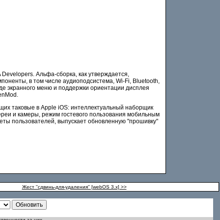
 Developers. Альфа-сборка, как утверждается,
оненты, в том числе аудиоподсистема, Wi-Fi, Bluetooth,
роде экранного меню и поддержки ориентации дисплея
enMod.
щих таковые в Apple iOS: интеллектуальный наборщик
реи и камеры, режим гостевого пользования мобильным
еты пользователей, выпускает обновленную "прошивку"
Жест ''сдвинь-для-удаления'' [webOS 3.x] >>
ственности за них.