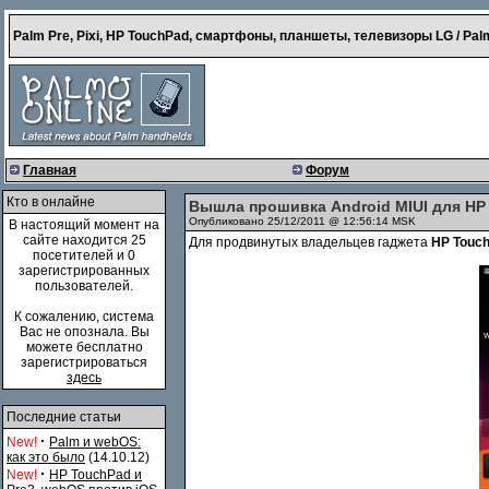
Palm Pre, Pixi, HP TouchPad, смартфоны, планшеты, телевизоры LG / Palm
Главная
Форум
Кто в онлайне
Вышла прошивка Android MIUI для HP
Опубликовано 25/12/2011 @ 12:56:14 MSK
В настоящий момент на
сайте находится 25
Для продвинутых владельцев гаджета
HP Touc
посетителей и 0
зарегистрированных
пользователей.
К сожалению, система
Вас не опознала. Вы
можете бесплатно
зарегистрироваться
здесь
Последние статьи
·
New!
Palm и webOS:
как это было
(14.10.12)
·
New!
HP TouchPad и