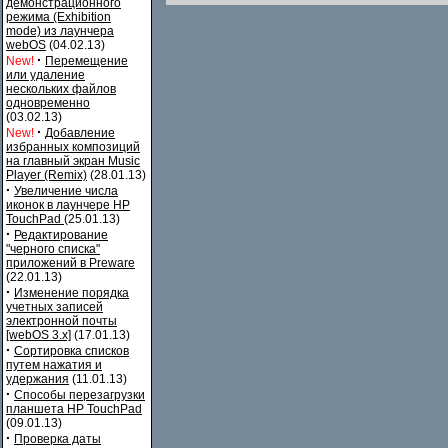
демонстрационного
режима (Exhibition
mode) из лаунчера
webOS
(04.02.13)
·
New!
Перемещение
или удаление
нескольких файлов
одновременно
(03.02.13)
·
New!
Добавление
избранных композиций
на главный экран Music
Player (Remix)
(28.01.13)
·
Увеличение числа
иконок в лаунчере HP
TouchPad
(25.01.13)
·
Редактирование
"черного списка"
приложений в Preware
(22.01.13)
·
Изменение порядка
учетных записей
электронной почты
[webOS 3.x]
(17.01.13)
·
Сортировка списков
путем нажатия и
удержания
(11.01.13)
·
Способы перезагрузки
планшета HP TouchPad
(09.01.13)
·
Проверка даты