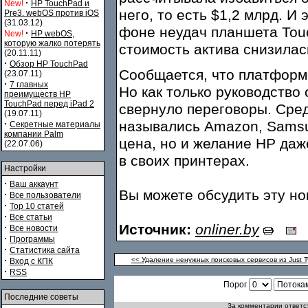
·
New!
HP TouchPad и
него, то есть $1,2 млрд. И 
Pre3. webOS против iOS
(31.03.12)
фоне неудач планшета Touc
·
New!
HP webOS,
которую жалко потерять
стоимость актива снизилас
(20.11.11)
·
Обзор HP TouchPad
Сообщается, что платформ
(23.07.11)
·
7 главных
Но как только руководство 
преимуществ HP
TouchPad перед iPad 2
свернуло переговоры. Сре
(19.07.11)
·
назывались Amazon, Samsun
Секретные материалы
компании Palm
цена, но и желание HP да
(22.07.06)
в своих принтерах.
Настройки
·
Ваш аккаунт
Вы можете обсудить эту н
·
Все пользователи
·
Top 10 статей
·
Все статьи
Источник:
onliner.by
·
Все новости
·
Программы
·
Статистика сайта
·
<< Удаление ненужных поисковых сервисов из Just Ty
Вход с КПК
·
RSS
Порог
Последние советы
За комментарии ответст