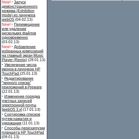
·
New!
Запуск
демонстрационного
режима (Exhibition
mode) из лаунчера
webOS
(04.02.13)
·
New!
Перемещение
или удаление
нескольких файлов
одновременно
(03.02.13)
·
New!
Добавление
избранных композиций
на главный экран Music
Player (Remix)
(28.01.13)
·
Увеличение числа
иконок в лаунчере HP
TouchPad
(25.01.13)
·
Редактирование
"черного списка"
приложений в Preware
(22.01.13)
·
Изменение порядка
учетных записей
электронной почты
[webOS 3.x]
(17.01.13)
·
Сортировка списков
путем нажатия и
удержания
(11.01.13)
·
Способы перезагрузки
планшета HP TouchPad
(09.01.13)