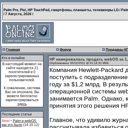
Palm Pre, Pixi, HP TouchPad, смартфоны, планшеты, телевизоры LG / Pal
/
7 Августа, 2026
/
Главная
Форум
Продавцы К
Кто в онлайне
HP намеревалась продать webOS за 1,
Опубликовано 30/12/2011 @ 01:14:32 MSK
В настоящий момент на
сайте находится 21
Компания Hewlett-Packard 
посетителей и 0
поступить с подразделени
зарегистрированных
пользователей.
году за $1,2 млрд. В резу
К сожалению, система
операционной системы web
Вас не опознала. Вы
можете бесплатно
занимается Palm. Однако, к
зарегистрироваться
здесь
принятия этого решения HP
Последние статьи
Главное, что удивило журн
·
New!
Palm и webOS:
как это было
(14.10.12)
рассчитывала избавиться от