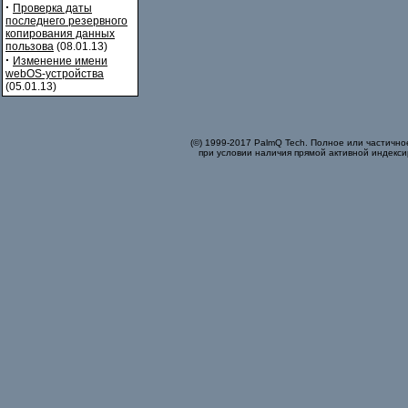
·
Проверка даты
последнего резервного
копирования данных
пользова
(08.01.13)
·
Изменение имени
webOS-устройства
(05.01.13)
(©) 1999-2017 PalmQ Tech. Полное или частично
при условии наличия прямой активной индекси