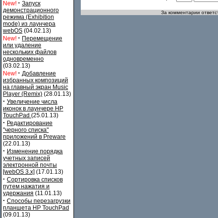
·
New!
Запуск
демонстрационного
За комментарии ответст
режима (Exhibition
mode) из лаунчера
webOS
(04.02.13)
·
New!
Перемещение
или удаление
нескольких файлов
одновременно
(03.02.13)
·
New!
Добавление
избранных композиций
на главный экран Music
Player (Remix)
(28.01.13)
·
Увеличение числа
иконок в лаунчере HP
TouchPad
(25.01.13)
·
Редактирование
"черного списка"
приложений в Preware
(22.01.13)
·
Изменение порядка
учетных записей
электронной почты
[webOS 3.x]
(17.01.13)
·
Сортировка списков
путем нажатия и
удержания
(11.01.13)
·
Способы перезагрузки
планшета HP TouchPad
(09.01.13)