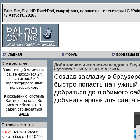
Palm Pre, Pixi, HP TouchPad, смартфоны, планшеты, телевизоры LG / Pal
/
7 Августа, 2026
/
Главная
Форум
Продавцы К
Кто в онлайне
Добавление интернет-закладок в Лаун
Опубликовано 02/01/2012 @ 01:15:26 MSK
В настоящий момент на
сайте находится 24
Создав закладку в браузе
посетителей и 0
быстро попасть на нужный 
зарегистрированных
пользователей.
добраться до любимого са
К сожалению, система
добавить ярлык для сайта 
Вас не опознала. Вы
можете бесплатно
зарегистрироваться
здесь
Последние статьи
·
New!
Palm и webOS:
как это было
(14.10.12)