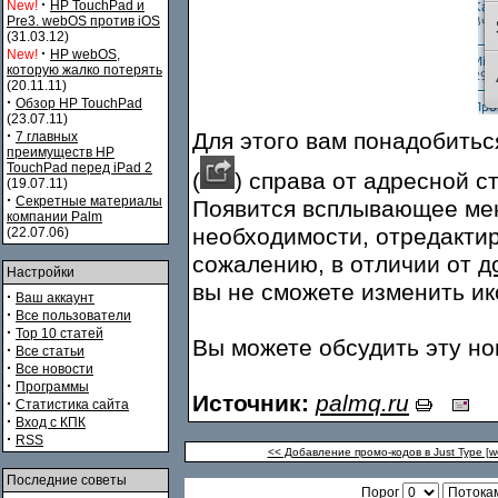
·
New!
HP TouchPad и
Pre3. webOS против iOS
(31.03.12)
·
New!
HP webOS,
которую жалко потерять
(20.11.11)
·
Обзор HP TouchPad
(23.07.11)
·
Для этого вам понадобитьс
7 главных
преимуществ HP
TouchPad перед iPad 2
(
) справа от адресной ст
(19.07.11)
·
Секретные материалы
Появится всплывающее мен
компании Palm
необходимости, отредактир
(22.07.06)
сожалению, в отличии от
д
Настройки
вы не сможете изменить ик
·
Ваш аккаунт
·
Все пользователи
·
Top 10 статей
Вы можете обсудить эту н
·
Все статьи
·
Все новости
·
Программы
Источник:
palmq.ru
·
Статистика сайта
·
Вход с КПК
·
RSS
<< Добавление промо-кодов в Just Type [
Последние советы
Порог