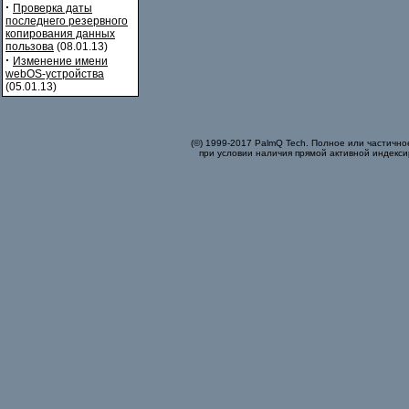
·
Проверка даты
последнего резервного
копирования данных
пользова
(08.01.13)
·
Изменение имени
webOS-устройства
(05.01.13)
(©) 1999-2017 PalmQ Tech. Полное или частично
при условии наличия прямой активной индекси