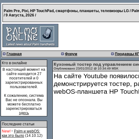
Palm Pre, Pixi, HP TouchPad, смартфоны, планшеты, телевизоры LG / Pal
/
9 Августа, 2026
/
Главная
Форум
Продавцы К
Кто в онлайне
Кухонный тостер под управлением с
Опубликовано 23/01/2012 @ 10:34:49 MSK
В настоящий момент на
сайте находится 27
На сайте Youtube появилос
посетителей и 0
демонстрируется тостер, 
зарегистрированных
пользователей.
webOS-планшета HP Touch
К сожалению, система
Вас не опознала. Вы
можете бесплатно
зарегистрироваться
здесь
Последние статьи
·
New!
Palm и webOS:
как это было
(14.10.12)