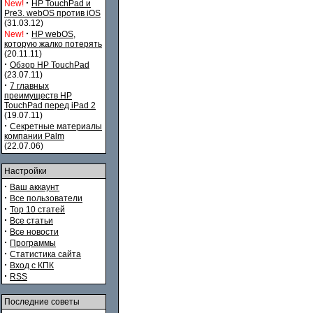
·
New!
HP TouchPad и
Pre3. webOS против iOS
(31.03.12)
·
New!
HP webOS,
которую жалко потерять
(20.11.11)
·
Обзор HP TouchPad
(23.07.11)
·
7 главных
преимуществ HP
TouchPad перед iPad 2
(19.07.11)
·
Секретные материалы
компании Palm
(22.07.06)
Настройки
·
Ваш аккаунт
·
Все пользователи
·
Top 10 статей
·
Все статьи
·
Все новости
·
Программы
·
Статистика сайта
·
Вход с КПК
·
RSS
Последние советы