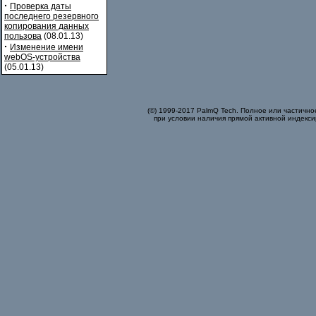
·
Проверка даты
последнего резервного
копирования данных
пользова
(08.01.13)
·
Изменение имени
webOS-устройства
(05.01.13)
(©) 1999-2017 PalmQ Tech. Полное или частично
при условии наличия прямой активной индекси