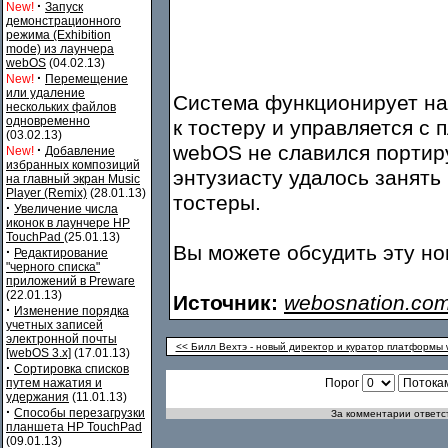
·
New!
Запуск
демонстрационного
режима (Exhibition
mode) из лаунчера
webOS
(04.02.13)
·
New!
Перемещение
или удаление
Система функционирует на 
нескольких файлов
одновременно
к тостеру и управляется с 
(03.02.13)
webOS не славился портир
·
New!
Добавление
избранных композиций
энтузиасту удалось занят
на главный экран Music
Player (Remix)
(28.01.13)
тостеры.
·
Увеличение числа
иконок в лаунчере HP
TouchPad
(25.01.13)
Вы можете обсудить эту н
·
Редактирование
"черного списка"
приложений в Preware
(22.01.13)
Источник:
webosnation.co
·
Изменение порядка
учетных записей
электронной почты
<< Билл Вехтэ - новый директор и куратор платформы 
[webOS 3.x]
(17.01.13)
·
Сортировка списков
путем нажатия и
Порог
удержания
(11.01.13)
·
Способы перезагрузки
За комментарии ответст
планшета HP TouchPad
(09.01.13)