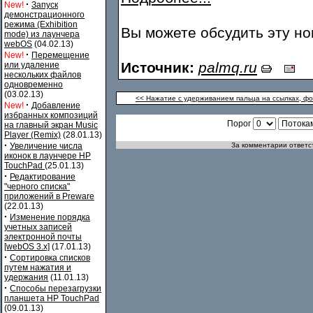
·
New!
Запуск
демонстрационного
режима (Exhibition
Вы можете обсудить эту н
mode) из лаунчера
webOS
(04.02.13)
·
New!
Перемещение
Источник:
palmq.ru
или удаление
нескольких файлов
одновременно
(03.02.13)
<< Нажатие с удерживанием пальца на ссылках, фот
·
New!
Добавление
избранных композиций
Порог
на главный экран Music
Player (Remix)
(28.01.13)
·
Увеличение числа
За комментарии ответст
иконок в лаунчере HP
TouchPad
(25.01.13)
·
Редактирование
"черного списка"
приложений в Preware
(22.01.13)
·
Изменение порядка
учетных записей
электронной почты
[webOS 3.x]
(17.01.13)
·
Сортировка списков
путем нажатия и
удержания
(11.01.13)
·
Способы перезагрузки
планшета HP TouchPad
(09.01.13)