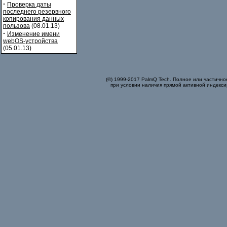
·
Проверка даты
последнего резервного
копирования данных
пользова
(08.01.13)
·
Изменение имени
webOS-устройства
(05.01.13)
(©) 1999-2017 PalmQ Tech. Полное или частично
при условии наличия прямой активной индекси