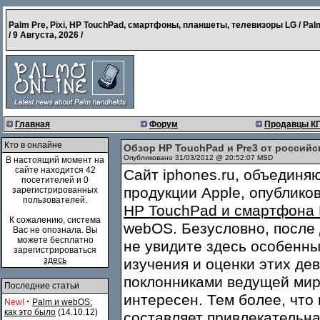
Palm Pre, Pixi, HP TouchPad, смартфоны, планшеты, телевизоры LG / Pal
/
9 Августа, 2026
/
Главная
Форум
Продавцы К
Кто в онлайне
Обзор HP TouchPad и Pre3 от российс
Опубликовано 31/03/2012 @ 20:52:07 MSD
В настоящий момент на
сайте находится 42
Сайт iphones.ru, объединя
посетителей и 0
продукции Apple, опублик
зарегистрированных
пользователей.
HP TouchPad и смартфона 
К сожалению, система
webOS. Безусловно, после
Вас не опознала. Вы
можете бесплатно
не увидите здесь особенны
зарегистрироваться
здесь
изучения и оценки этих де
поклонниками ведущей ми
Последние статьи
интересен. Тем более, чт
·
New!
Palm и webOS:
как это было
(14.10.12)
составляет привлекательна