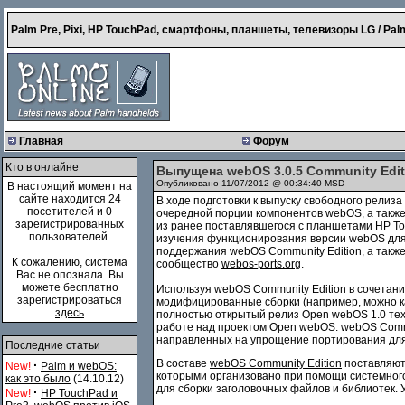
Palm Pre, Pixi, HP TouchPad, смартфоны, планшеты, телевизоры LG / Palm
Главная
Форум
Кто в онлайне
Выпущена webOS 3.0.5 Community Edit
Опубликовано 11/07/2012 @ 00:34:40 MSD
В настоящий момент на
сайте находится 24
В ходе подготовки к выпуску свободного рели
посетителей и 0
очередной порции компонентов webOS, а такж
зарегистрированных
из ранее поставлявшегося с планшетами HP Tou
пользователей.
изучения функционирования версии webOS для 
поддержания webOS Community Edition, а также
К сожалению, система
сообщество
webos-ports.org
.
Вас не опознала. Вы
можете бесплатно
Используя webOS Community Edition в сочетан
зарегистрироваться
модифицированные сборки (например, можно ка
здесь
полностью открытый релиз Open webOS 1.0 тех
работе над проектом Open webOS. webOS Commu
направленных на упрощение портирования для д
Последние статьи
В составе
webOS Community Edition
поставляют
·
New!
Palm и webOS:
которыми организовано при помощи системно
как это было
(14.10.12)
для сборки заголовочных файлов и библиотек
·
New!
HP TouchPad и