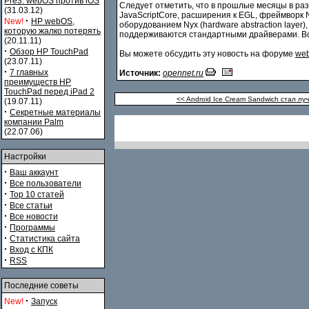
Pre3. webOS против iOS
Следует отметить, что в прошлые месяцы в ра
(31.03.12)
JavaScriptCore, расширения к EGL, фреймворк 
·
New!
HP webOS,
оборудованием Nyx (hardware abstraction laye
которую жалко потерять
поддерживаются стандартными драйверами. Вс
(20.11.11)
·
Обзор HP TouchPad
Вы можете обсудить эту новость на форуме
web
(23.07.11)
·
7 главных
Источник:
opennet.ru
преимуществ HP
TouchPad перед iPad 2
<< Android Ice Cream Sandwich стал 
(19.07.11)
·
Секретные материалы
компании Palm
(22.07.06)
Настройки
·
Ваш аккаунт
·
Все пользователи
·
Top 10 статей
·
Все статьи
·
Все новости
·
Программы
·
Статистика сайта
·
Вход с КПК
·
RSS
Последние советы
·
New!
Запуск