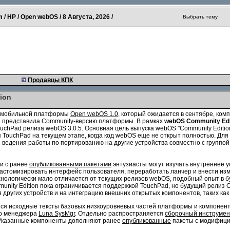
 / HP / Open webOS /
8 Августа, 2026
/
Выбрать тему
Продавцы КПК
ion
за мобильной платформы
Open webOS 1.0
, который ожидается в сентябре, ко
е представила Community-версию платформы. В рамках
webOS Community Edi
chPad релиза webOS 3.0.5. Основная цель выпуска webOS "Community Editio
TouchPad на текущем этапе, когда код webOS еще не открыт полностью. Для
 ведения работы по портированию на другие устройства совместно с группо
ии с ранее
опубликованными пакетами
энтузиасты могут изучать внутреннее у
стомизировать интерфейс пользователя, переработать ланчер и внести изме
нологически мало отличается от текущих релизов webOS, подобный опыт в 
nity Edition пока ограничивается поддержкой TouchPad, но будущий релиз 
ругих устройств и на интеграцию внешних открытых компонентов, таких как Bl
ся исходные тексты базовых низкоуровневых частей платформы и компонент
го менеджера
Luna SysMgr
. Отдельно распространяется
сборочный инструме
. Указанные компоненты дополняют ранее
опубликованные
пакеты с модифиц