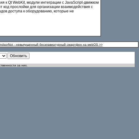
ия к Qt WebKit, модули интеграции с JavaScript-движком
т код прослойки для организации взаимодействия с
одов доступа к оборудованию, которые не
ndsorNot - невыпущенный бесклавиатурный смартфон на webOS >>
ственности за них.