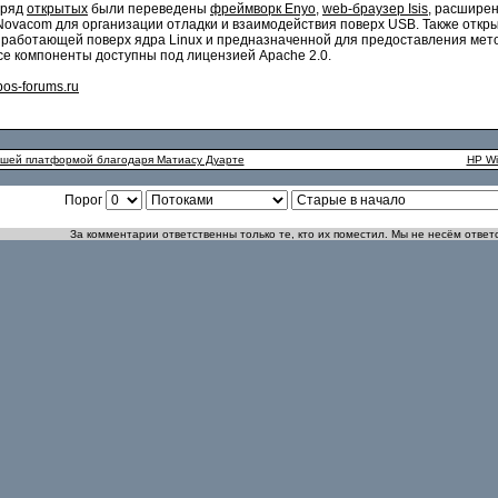
зряд
открытых
были переведены
фреймворк Enyo
,
web-браузер Isis
, расширен
Novacom для организации отладки и взаимодействия поверх USB. Также откры
r), работающей поверх ядра Linux и предназначенной для предоставления мет
е компоненты доступны под лицензией Apache 2.0.
os-forums.ru
лучшей платформой благодаря Матиасу Дуарте
HP Wi
Порог
За комментарии ответственны только те, кто их поместил. Мы не несём ответ