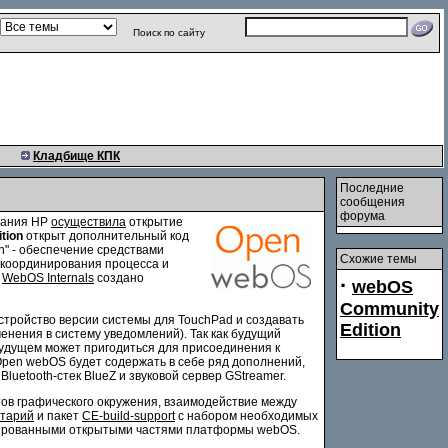
Поиск по сайту
Кладбище КПК
Последние
сообщения
форума
мпания HP
осуществила
открытие
tion
открыт дополнительный код
n" - обеспечение средствами
Схожие темы
 координирования процесса и
й
WebOS Internals
создано
·
webOS
Community
стройство версии системы для TouchPad и создавать
Edition
нения в систему уведомлений). Так как будущий
будущем может пригодиться для присоединения к
Open webOS будет содержать в себе ряд дополнений,
uetooth-стек BlueZ и звуковой сервер GStreamer.
ов графического окружения, взаимодействие между
нтарий
и пакет
CE-build-support
с набором необходимых
ированными открытыми частями платформы webOS.