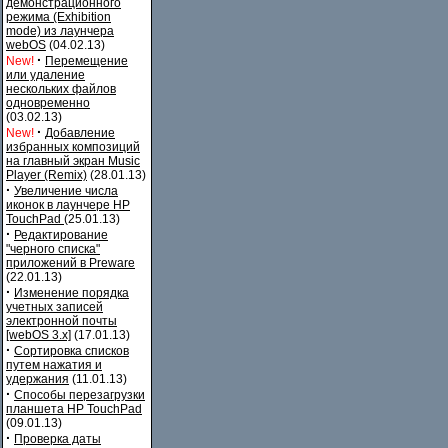
демонстрационного
режима (Exhibition
mode) из лаунчера
webOS
(04.02.13)
·
New!
Перемещение
или удаление
нескольких файлов
одновременно
(03.02.13)
·
New!
Добавление
избранных композиций
на главный экран Music
Player (Remix)
(28.01.13)
·
Увеличение числа
иконок в лаунчере HP
TouchPad
(25.01.13)
·
Редактирование
"черного списка"
приложений в Preware
(22.01.13)
·
Изменение порядка
учетных записей
электронной почты
[webOS 3.x]
(17.01.13)
·
Сортировка списков
путем нажатия и
удержания
(11.01.13)
·
Способы перезагрузки
планшета HP TouchPad
(09.01.13)
·
Проверка даты