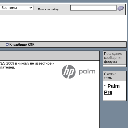
Поиск по сайту
Кладбище КПК
Последние
сообщения
форума
CES 2009 в никому не известное и
упателей.
Схожие
темы
·
Palm
Pre