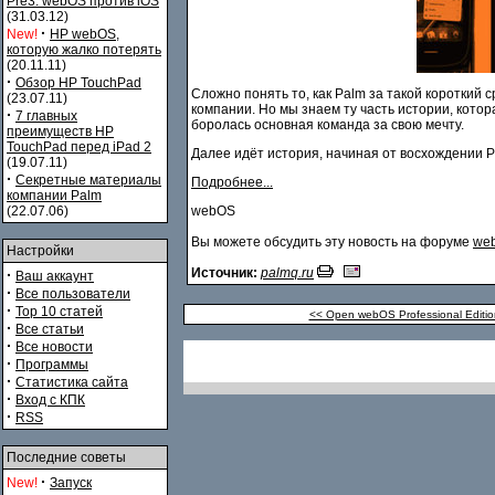
Pre3. webOS против iOS
(31.03.12)
·
New!
HP webOS,
которую жалко потерять
(20.11.11)
·
Обзор HP TouchPad
Сложно понять то, как Palm за такой короткий 
(23.07.11)
компании. Но мы знаем ту часть истории, кото
·
7 главных
боролась основная команда за свою мечту.
преимуществ HP
TouchPad перед iPad 2
Далее идёт история, начиная от восхождении P
(19.07.11)
·
Секретные материалы
Подробнее...
компании Palm
(22.07.06)
webOS
Вы можете обсудить эту новость на форуме
web
Настройки
Источник:
palmq.ru
·
Ваш аккаунт
·
Все пользователи
·
Top 10 статей
<< Open webOS Professional Edit
·
Все статьи
·
Все новости
·
Программы
·
Статистика сайта
·
Вход с КПК
·
RSS
Последние советы
·
New!
Запуск