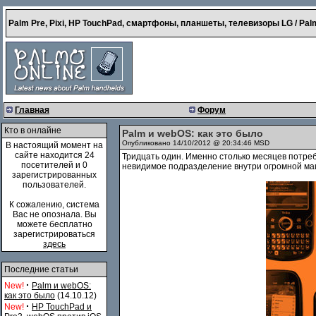
Palm Pre, Pixi, HP TouchPad, смартфоны, планшеты, телевизоры LG / Palm
Главная
Форум
Кто в онлайне
Palm и webOS: как это было
Опубликовано 14/10/2012 @ 20:34:46 MSD
В настоящий момент на
сайте находится 24
Тридцать один. Именно столько месяцев потребо
посетителей и 0
невидимое подразделение внутри огромной маш
зарегистрированных
пользователей.
К сожалению, система
Вас не опознала. Вы
можете бесплатно
зарегистрироваться
здесь
Последние статьи
·
New!
Palm и webOS:
как это было
(14.10.12)
·
New!
HP TouchPad и