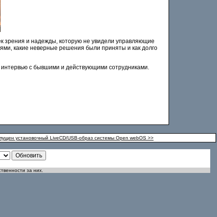
очек зрения и надежды, которую не увидели управляющие
иями, какие неверные решения были приняты и как долго
же интервью с бывшими и действующими сотрудниками.
пущен установочный LiveCD/USB-образ системы Open webOS >>
ственности за них.