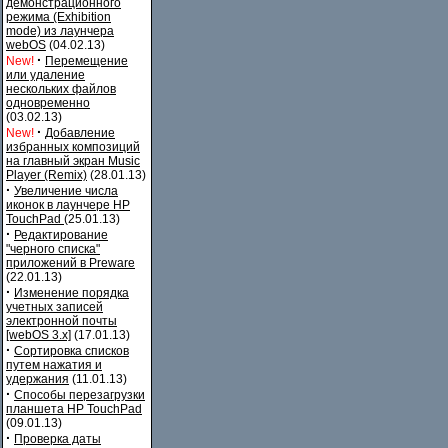
демонстрационного
режима (Exhibition
mode) из лаунчера
webOS
(04.02.13)
·
New!
Перемещение
или удаление
нескольких файлов
одновременно
(03.02.13)
·
New!
Добавление
избранных композиций
на главный экран Music
Player (Remix)
(28.01.13)
·
Увеличение числа
иконок в лаунчере HP
TouchPad
(25.01.13)
·
Редактирование
"черного списка"
приложений в Preware
(22.01.13)
·
Изменение порядка
учетных записей
электронной почты
[webOS 3.x]
(17.01.13)
·
Сортировка списков
путем нажатия и
удержания
(11.01.13)
·
Способы перезагрузки
планшета HP TouchPad
(09.01.13)
·
Проверка даты