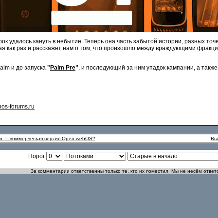
срок удалось кануть в небытие. Теперь она часть забытой истории, разных т
рая как раз и расскажет нам о том, что произошло между враждующими фракц
alm и до запуска
"
Palm Pre
"
, и последующий за ним упадок кампании, а так
os-forums.ru
ion — коммерческая версия Open webOS?
Вы
Порог
За комментарии ответственны только те, кто их поместил. Мы не несём ответ