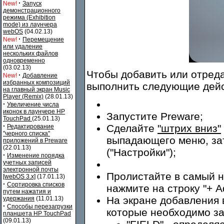
·
New!
Запуск
демонстрационного
режима (Exhibition
mode) из лаунчера
webOS
(04.02.13)
·
New!
Перемещение
или удаление
нескольких файлов
одновременно
(03.02.13)
Чтобы добавить или отреда
·
New!
Добавление
избранных композиций
выполнить следующие дейс
на главный экран Music
Player (Remix)
(28.01.13)
·
Увеличение числа
иконок в лаунчере HP
Запустите Preware;
TouchPad
(25.01.13)
·
Сделайте
"штрих вниз"
Редактирование
"черного списка"
выпадающего меню, зат
приложений в Preware
(22.01.13)
("Настройки");
·
Изменение порядка
учетных записей
электронной почты
Пролистайте в самый н
[webOS 3.x]
(17.01.13)
·
Сортировка списков
нажмите на строку "+ A
путем нажатия и
На экране добавления 
удержания
(11.01.13)
·
Способы перезагрузки
которые необходимо за
планшета HP TouchPad
(09.01.13)