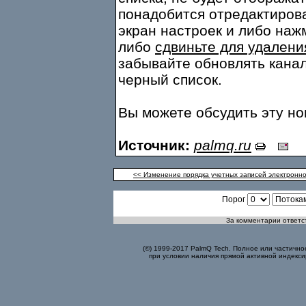
понадобится отредактирова
экран настроек и либо наж
либо
сдвиньте для удалени
забывайте обновлять канал
черный список.
Вы можете обсудить эту н
Источник:
palmq.ru
<< Изменение порядка учетных записей электронно
Порог
За комментарии ответст
(©) 1999-2017 PalmQ Tech. Полное или частично
при условии наличия прямой активной индекси