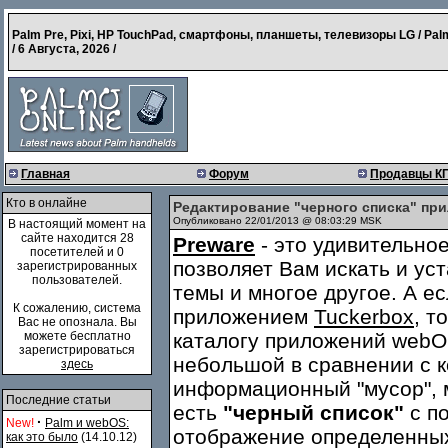
Palm Pre, Pixi, HP TouchPad, смартфоны, планшеты, телевизоры LG / Pal
/
6 Августа, 2026
/
Главная
Форум
Продавцы К
Кто в онлайне
Редактирование "черного списка" при
Опубликовано 22/01/2013 @ 08:03:29 MSK
В настоящий момент на
сайте находится 28
Preware
- это удивительно
посетителей и 0
позволяет Вам искать и ус
зарегистрированных
пользователей.
темы и многое другое. А ес
К сожалению, система
приложением
Tuckerbox
, т
Вас не опознала. Вы
можете бесплатно
каталогу приложений webOS
зарегистрироваться
небольшой в сравнении с к
здесь
информационный "мусор", 
Последние статьи
есть
"
черный список
"
с п
·
New!
Palm и webOS:
отображение определенных
как это было
(14.10.12)