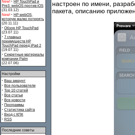
·
New!
HP TouchPad и
настроен по имени, разра
Pre3. webOS против iOS
пакета, описанию приложен
(31.03.12)
·
New!
HP webOS,
которую жалко потерять
(20.11.11)
·
Обзор HP TouchPad
(23.07.11)
·
7 главных
преимуществ HP
TouchPad перед iPad 2
(19.07.11)
·
Секретные материалы
компании Palm
(22.07.06)
Настройки
·
Ваш аккаунт
·
Все пользователи
·
Top 10 статей
·
Все статьи
·
Все новости
·
Программы
·
Статистика сайта
·
Вход с КПК
·
RSS
Последние советы