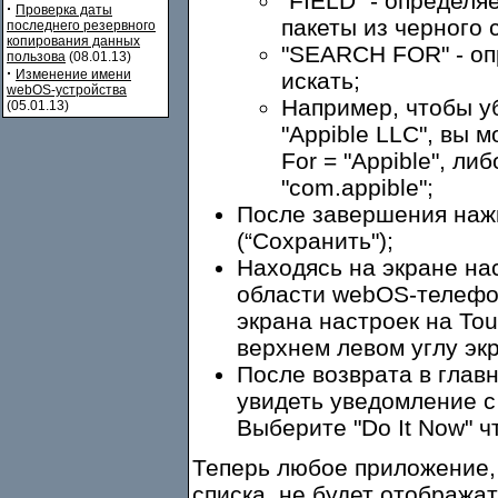
"FIELD" - определя
·
Проверка даты
пакеты из черного 
последнего резервного
копирования данных
"SEARCH FOR" - оп
пользова
(08.01.13)
·
Изменение имени
искать;
webOS-устройства
Например, чтобы у
(05.01.13)
"Appible LLC", вы м
For = "Appible", ли
"com.appible";
После завершения нажм
(“Сохранить");
Находясь на экране нас
области webOS-телефо
экрана настроек на Tou
верхнем левом углу экр
После возврата в глав
увидеть уведомление с 
Выберите "Do It Now" ч
Теперь любое приложение, 
списка, не будет отображат