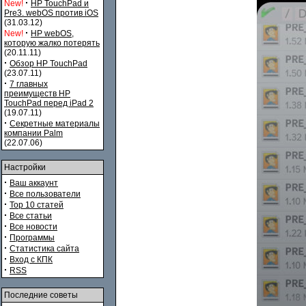
·
New!
HP TouchPad и
Pre3. webOS против iOS
(31.03.12)
·
New!
HP webOS,
которую жалко потерять
(20.11.11)
·
Обзор HP TouchPad
(23.07.11)
·
7 главных
преимуществ HP
TouchPad перед iPad 2
(19.07.11)
·
Секретные материалы
компании Palm
(22.07.06)
Настройки
·
Ваш аккаунт
·
Все пользователи
·
Top 10 статей
·
Все статьи
·
Все новости
·
Программы
·
Статистика сайта
·
Вход с КПК
·
RSS
Последние советы