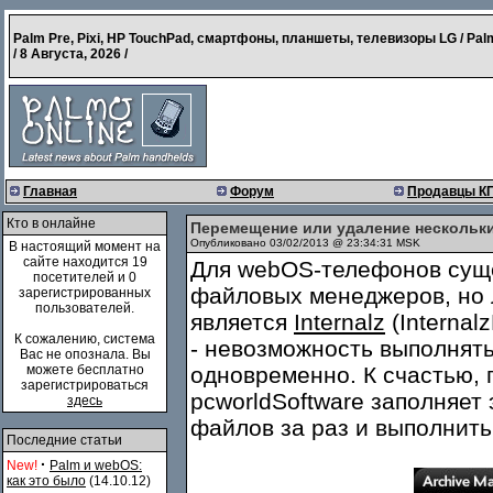
Palm Pre, Pixi, HP TouchPad, смартфоны, планшеты, телевизоры LG / Pal
/
8 Августа, 2026
/
Главная
Форум
Продавцы К
Кто в онлайне
Перемещение или удаление нескольк
Опубликовано 03/02/2013 @ 23:34:31 MSK
В настоящий момент на
сайте находится 19
Для webOS-телефонов суще
посетителей и 0
файловых менеджеров, но 
зарегистрированных
пользователей.
является
Internalz
(Internal
К сожалению, система
- невозможность выполнят
Вас не опознала. Вы
можете бесплатно
одновременно. К счастью,
зарегистрироваться
pcworldSoftware заполняет 
здесь
файлов за раз и выполнить
Последние статьи
·
New!
Palm и webOS:
как это было
(14.10.12)