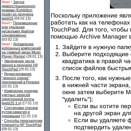
·
New!
Запуск
демонстрационного
режима (Exhibition
Поскольку приложение явля
mode) из лаунчера
webOS
(04.02.13)
работать как на телефонах
·
New!
Перемещение
или удаление
TouchPad. Для того, чтобы
нескольких файлов
помощью Archive Manager 
одновременно
(03.02.13)
·
New!
Добавление
Зайдите в нужную папк
избранных композиций
на главный экран Music
Выберите подходящие ф
Player (Remix)
(28.01.13)
квадратика в правой ч
·
Увеличение числа
иконок в лаунчере HP
список файлов быстры
TouchPad
(25.01.13)
·
Редактирование
После того, как нужны
"черного списка"
приложений в Preware
в нижней части экрана,
(22.01.13)
·
окне затем выберите Mo
Изменение порядка
учетных записей
"удалить");
электронной почты
[webOS 3.x]
(17.01.13)
Если вы хотите пе
·
Сортировка списков
на другой экран дл
путем нажатия и
удержания
(11.01.13)
Если вы удаляете 
·
Способы перезагрузки
планшета HP TouchPad
подтвердить удален
(09.01.13)