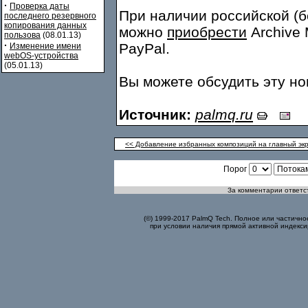
·
Проверка даты
При наличии российской (б
последнего резервного
копирования данных
можно
приобрести
Archive 
пользова
(08.01.13)
·
PayPal.
Изменение имени
webOS-устройства
(05.01.13)
Вы можете обсудить эту н
Источник:
palmq.ru
<< Добавление избранных композиций на главный экра
Порог
За комментарии ответст
(©) 1999-2017 PalmQ Tech. Полное или частично
при условии наличия прямой активной индекси