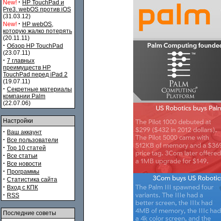
·
New!
HP TouchPad и
Pre3. webOS против iOS
(31.03.12)
·
New!
HP webOS,
которую жалко потерять
(20.11.11)
·
Обзор HP TouchPad
(23.07.11)
·
7 главных
преимуществ HP
TouchPad перед iPad 2
(19.07.11)
·
Секретные материалы
компании Palm
(22.07.06)
Настройки
·
Ваш аккаунт
·
Все пользователи
·
Top 10 статей
·
Все статьи
·
Все новости
·
Программы
·
Статистика сайта
·
Вход с КПК
·
RSS
Последние советы