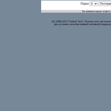
Порог
За комментарии ответст
(©) 1999-2017 PalmQ Tech. Полное или частично
при условии наличия прямой активной индекси