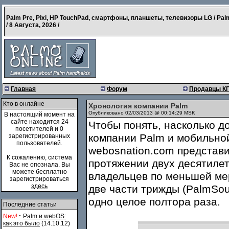
Palm Pre, Pixi, HP TouchPad, смартфоны, планшеты, телевизоры LG / Pal
/
8 Августа, 2026
/
Главная
Форум
Продавцы К
Кто в онлайне
Хронология компании Palm
Опубликовано 02/03/2013 @ 00:14:29 MSK
В настоящий момент на
сайте находится 24
Чтобы понять, насколько д
посетителей и 0
компании Palm и мобильн
зарегистрированных
пользователей.
webosnation.com представ
К сожалению, система
протяжении двух десятилет
Вас не опознала. Вы
можете бесплатно
владельцев по меньшей мер
зарегистрироваться
здесь
две части трижды (PalmSour
одно целое полтора раза.
Последние статьи
·
New!
Palm и webOS:
как это было
(14.10.12)