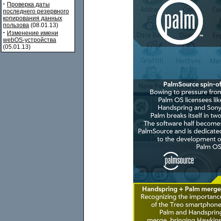
·
Проверка даты
последнего резервного
копирования данных
пользова
(08.01.13)
·
Изменение имени
webOS-устройства
(05.01.13)