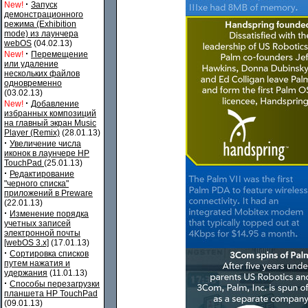
·
New!
Запуск
демонстрационного
режима (Exhibition
mode) из лаунчера
webOS
(04.02.13)
·
New!
Перемещение
или удаление
нескольких файлов
одновременно
(03.02.13)
·
New!
Добавление
избранных композиций
на главный экран Music
Player (Remix)
(28.01.13)
·
Увеличение числа
иконок в лаунчере HP
TouchPad
(25.01.13)
·
Редактирование
"черного списка"
приложений в Preware
(22.01.13)
·
Изменение порядка
учетных записей
электронной почты
[webOS 3.x]
(17.01.13)
·
Сортировка списков
путем нажатия и
удержания
(11.01.13)
·
Способы перезагрузки
планшета HP TouchPad
(09.01.13)