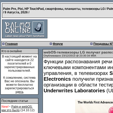
Palm Pre, Pixi, HP TouchPad, смартфоны, планшеты, телевизоры LG / Pal
/
9 Августа, 2026
/
Главная
Форум
Продавцы К
Кто в онлайне
webOS-телевизоры LG получат распоз
Опубликовано 23/12/2013 @ 23:30:34 MSK
В настоящий момент на
сайте находится 22
Функции распознавания речи
посетителей и 0
ключевыми компонентами ин
зарегистрированных
пользователей.
управления, в телевизорах
S
К сожалению, система
Electronics
получили призна
Вас не опознала. Вы
организации в области тести
можете бесплатно
зарегистрироваться
Underwrites Laboratories
(U
здесь
Последние статьи
·
New!
Palm и webOS:
как это было
(14.10.12)