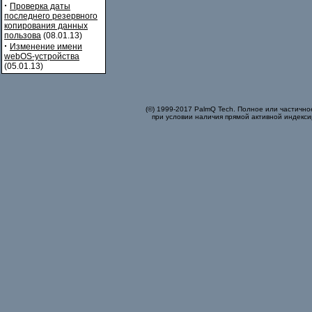
·
Проверка даты
последнего резервного
копирования данных
пользова
(08.01.13)
·
Изменение имени
webOS-устройства
(05.01.13)
(©) 1999-2017 PalmQ Tech. Полное или частично
при условии наличия прямой активной индекси