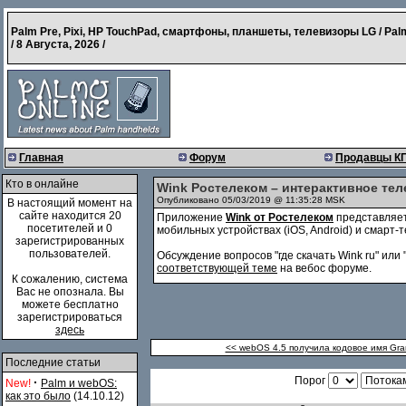
Palm Pre, Pixi, HP TouchPad, смартфоны, планшеты, телевизоры LG / Pal
/
8 Августа, 2026
/
Главная
Форум
Продавцы К
Кто в онлайне
Wink Ростелеком – интерактивное те
Опубликовано 05/03/2019 @ 11:35:28 MSK
В настоящий момент на
сайте находится 20
Приложение
Wink от Ростелеком
представляет
посетителей и 0
мобильных устройствах (iOS, Android) и смарт-
зарегистрированных
пользователей.
Обсуждение вопросов "где скачать Wink ru" или 
соответствующей теме
на вебос форуме.
К сожалению, система
Вас не опознала. Вы
можете бесплатно
зарегистрироваться
здесь
<< webOS 4.5 получила кодовое имя Gr
Последние статьи
Порог
·
New!
Palm и webOS:
как это было
(14.10.12)