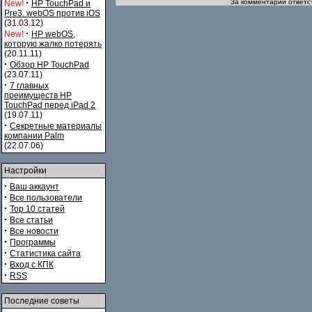
·
За комментарии ответст
New!
HP TouchPad и
Pre3. webOS против iOS
(31.03.12)
·
New!
HP webOS,
которую жалко потерять
(20.11.11)
·
Обзор HP TouchPad
(23.07.11)
·
7 главных
преимуществ HP
TouchPad перед iPad 2
(19.07.11)
·
Секретные материалы
компании Palm
(22.07.06)
Настройки
·
Ваш аккаунт
·
Все пользователи
·
Top 10 статей
·
Все статьи
·
Все новости
·
Программы
·
Статистика сайта
·
Вход с КПК
·
RSS
Последние советы