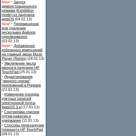
·
New!
Запуск
демонстрационного
режима (Exhibition
mode) из лаунчера
webOS
(04.02.13)
·
New!
Перемещение
или удаление
нескольких файлов
одновременно
(03.02.13)
·
New!
Добавление
избранных композиций
на главный экран Music
Player (Remix)
(28.01.13)
·
Увеличение числа
иконок в лаунчере HP
TouchPad
(25.01.13)
·
Редактирование
"черного списка"
приложений в Preware
(22.01.13)
·
Изменение порядка
учетных записей
электронной почты
[webOS 3.x]
(17.01.13)
·
Сортировка списков
путем нажатия и
удержания
(11.01.13)
·
Способы перезагрузки
планшета HP TouchPad
(09.01.13)