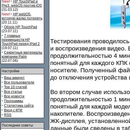
·
New!
HP TouchPad и
Pre3. webOS против iOS
(31.03.12)
·
New!
HP webOS,
которую жалко потерять
(20.11.11)
·
Обзор HP TouchPad
(23.07.11)
·
7 главных
преимуществ HP
Тестирования проводилось 
TouchPad перед iPad 2
и воспроизведения видео. 
(19.07.11)
·
Секретные материалы
продолжительностью 4 мин 
компании Palm
(22.07.06)
понятный для каждого КПК
носителе. Полученный фай
Настройки
до отключения устройства 
·
Ваш аккаунт
·
Все пользователи
·
Top 10 статей
Во втором случае использо
·
Все статьи
·
Все новости
продолжительностью 1 мин 
·
Программы
·
понятный для каждой моде
Статистика сайта
·
Вход с КПК
накопителе. Воспроизведе
·
RSS
ЖК-дисплея, установленно
Последние советы
данные были сведены в таб