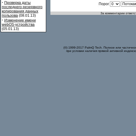
·
Проверка даты
Порог
последнего резервного
копирования данных
За комментарии ответст
пользова
(08.01.13)
·
Изменение имени
webOS-устройства
(05.01.13)
(©) 1999-2017 PalmQ Tech. Полное или частично
при условии наличия прямой активной индекси