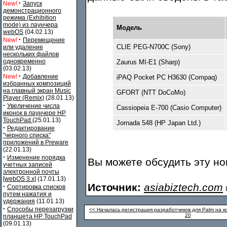
·
New!
Запуск
демонстрационного
режима (Exhibition
mode) из лаунчера
Модель
webOS
(04.02.13)
·
New!
Перемещение
CLIE PEG-N700C (Sony)
или удаление
нескольких файлов
одновременно
Zaurus MI-E1 (Sharp)
(03.02.13)
·
New!
Добавление
iPAQ Pocket PC H3630 (Compaq)
избранных композиций
на главный экран Music
GFORT (NTT DoCoMo)
Player (Remix)
(28.01.13)
·
Увеличение числа
Cassiopeia E-700 (Casio Computer)
иконок в лаунчере HP
TouchPad
(25.01.13)
Jornada 548 (HP Japan Ltd.)
·
Редактирование
"черного списка"
приложений в Preware
(22.01.13)
·
Изменение порядка
Вы можете обсудить эту н
учетных записей
электронной почты
[webOS 3.x]
(17.01.13)
Источник:
asiabiztech.com
·
Сортировка списков
путем нажатия и
удержания
(11.01.13)
·
Способы перезагрузки
<< Началась регистрация разработчиков для Palm на 
20
планшета HP TouchPad
(09.01.13)