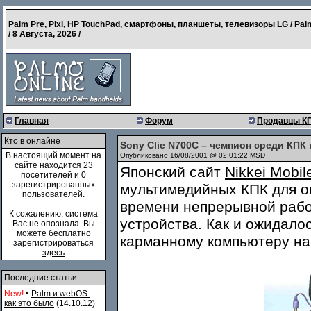
Palm Pre, Pixi, HP TouchPad, смартфоны, планшеты, телевизоры LG / Pal
/
8 Августа, 2026
/
Главная
Форум
Продавцы К
Кто в онлайне
Sony Clie N700C – чемпион среди КПК
В настоящий момент на
Опубликовано 16/08/2001 @ 02:01:22 MSD
сайте находится 23
Японский сайт
Nikkei Mobil
посетителей и 0
зарегистрированных
мультимедийных КПК для о
пользователей.
времени непрерывной рабо
К сожалению, система
устройства. Как и ожидало
Вас не опознала. Вы
можете бесплатно
карманному компьютеру на
зарегистрироваться
здесь
Последние статьи
·
New!
Palm и webOS:
как это было
(14.10.12)