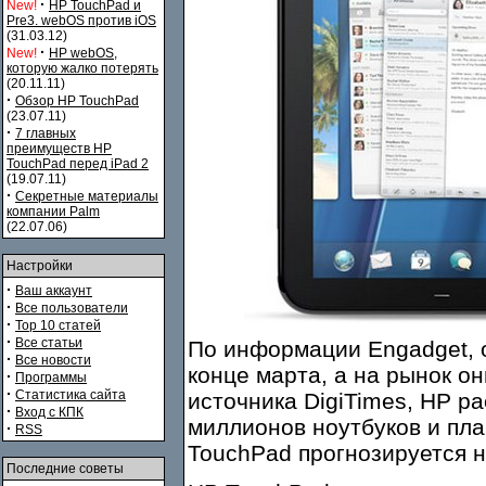
·
New!
HP TouchPad и
Pre3. webOS против iOS
(31.03.12)
·
New!
HP webOS,
которую жалко потерять
(20.11.11)
·
Обзор HP TouchPad
(23.07.11)
·
7 главных
преимуществ HP
TouchPad перед iPad 2
(19.07.11)
·
Секретные материалы
компании Palm
(22.07.06)
Настройки
·
Ваш аккаунт
·
Все пользователи
·
Top 10 статей
·
Все статьи
По информации Engadget, о
·
Все новости
конце марта, а на рынок он
·
Программы
·
Статистика сайта
источника DigiTimes, HP ра
·
Вход с КПК
миллионов ноутбуков и пл
·
RSS
TouchPad прогнозируется н
Последние советы