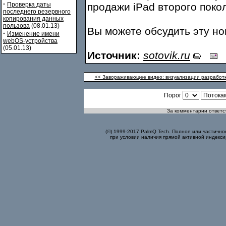
·
Проверка даты
продажи iPad второго поко
последнего резервного
копирования данных
пользова
(08.01.13)
Вы можете обсудить эту н
·
Изменение имени
webOS-устройства
(05.01.13)
Источник:
sotovik.ru
<< Завораживающее видео: визуализации разработ
Порог
За комментарии ответст
(©) 1999-2017 PalmQ Tech. Полное или частично
при условии наличия прямой активной индекси