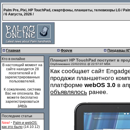
Palm Pre, Pixi, HP TouchPad, смартфоны, планшеты, телевизоры LG / Pal
/
6 Августа, 2026
/
Главная
Форум
Продавцы К
Кто в онлайне
Планшет HP TouchPad поступит в про
Опубликовано 22/02/2011 @ 22:57:07 MSK
В настоящий момент на
сайте находится 28
Как сообщает сайт Engadge
посетителей и 0
продажи планшетного ком
зарегистрированных
пользователей.
платформе
webOS 3.0
в ап
К сожалению, система
объявлялось
ранее.
Вас не опознала. Вы
можете бесплатно
зарегистрироваться
здесь
Последние статьи
·
New!
Palm и webOS:
как это было
(14.10.12)