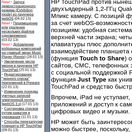
HP TouchPad против ныне
·
New!
Запуск
демонстрационного
двухъядерный 1,2-ГГц Qua
режима (Exhibition
mode) из лаунчера
Мпикс камеру. С позиций ф
webOS
(04.02.13)
за счет webOS-возможносте
·
New!
Перемещение
или удаление
позициям: удобная система
нескольких файлов
одновременно
верхней части экрана; чет
(03.02.13)
клавиатуры плюс дополнит
·
New!
Добавление
избранных композиций
взаимодействие планшета 
на главный экран Music
Player (Remix)
(28.01.13)
(функция
Touch to Share
) 
·
Увеличение числа
сайтов, СМС, телефонных з
иконок в лаунчере HP
TouchPad
(25.01.13)
с социальной поддержкой F
·
Редактирование
функция
Just Type
как уни
"черного списка"
приложений в Preware
TouchPad и средство быстр
(22.01.13)
·
Изменение порядка
учетных записей
Впрочем, iPad не уступает
электронной почты
приложений и доступ к сам
[webOS 3.x]
(17.01.13)
·
Сортировка списков
цифровых видео и музыки.
путем нажатия и
удержания
(11.01.13)
HP может быть заинтересов
·
Способы перезагрузки
планшета HP TouchPad
можно быстрее, поскольку
(09.01.13)