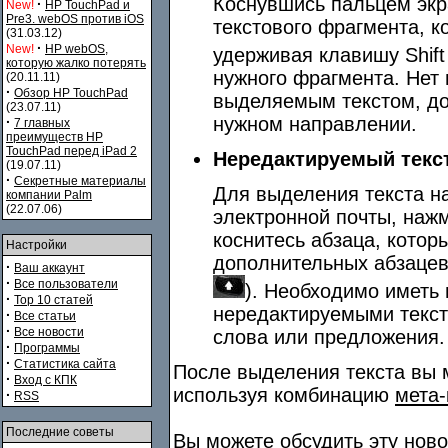
Коснувшись пальцем экр
·
New!
HP TouchPad и
Pre3. webOS против iOS
текстового фрагмента, к
(31.03.12)
·
New!
HP webOS,
удерживая клавишу Shift
которую жалко потерять
нужного фрагмента. Нет
(20.11.11)
·
Обзор HP TouchPad
выделяемым текстом, до
(23.07.11)
нужном направлении.
·
7 главных
преимуществ HP
TouchPad перед iPad 2
Нередактируемый текс
(19.07.11)
·
Секретные материалы
Для выделения текста н
компании Palm
(22.07.06)
электронной почты, нажми
коснитесь абзаца, котор
Настройки
дополнительных абзацев, 
·
Ваш аккаунт
·
Все пользователи
). Необходимо иметь 
·
Top 10 статей
нередактируемыми текс
·
Все статьи
·
Все новости
слова или предложения.
·
Программы
·
Статистика сайта
После выделения текста вы м
·
Вход с КПК
используя комбинацию
мета-
·
RSS
Последние советы
Вы можете обсудить эту нов