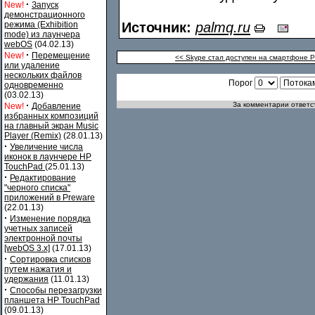
·
New!
Запуск
демонстрационного
режима (Exhibition
Источник:
palmq.ru
mode) из лаунчера
webOS
(04.02.13)
·
New!
Перемещение
<< Skype стал доступен на смартфоне P
или удаление
нескольких файлов
Порог
одновременно
(03.02.13)
·
За комментарии ответст
New!
Добавление
избранных композиций
на главный экран Music
Player (Remix)
(28.01.13)
·
Увеличение числа
иконок в лаунчере HP
TouchPad
(25.01.13)
·
Редактирование
"черного списка"
приложений в Preware
(22.01.13)
·
Изменение порядка
учетных записей
электронной почты
[webOS 3.x]
(17.01.13)
·
Сортировка списков
путем нажатия и
удержания
(11.01.13)
·
Способы перезагрузки
планшета HP TouchPad
(09.01.13)