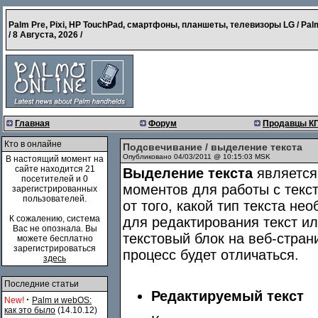
Palm Pre, Pixi, HP TouchPad, смартфоны, планшеты, телевизоры LG / Pal
/
8 Августа, 2026
/
Главная
Форум
Продавцы К
Кто в онлайне
Подсвечивание / выделение текста
Опубликовано 04/03/2011 @ 10:15:03 MSK
В настоящий момент на
сайте находится 21
Выделение текста
является
посетителей и 0
моментов для работы с текс
зарегистрированных
пользователей.
от того, какой тип текста н
К сожалению, система
для редактирования текст и
Вас не опознала. Вы
текстовый блок на веб-стран
можете бесплатно
зарегистрироваться
процесс будет отличаться.
здесь
Последние статьи
Редактируемый текст
·
New!
Palm и webOS:
как это было
(14.10.12)