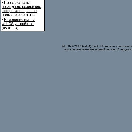
·
Проверка даты
последнего резервного
копирования данных
пользова
(08.01.13)
·
Изменение имени
webOS-устройства
(05.01.13)
(©) 1999-2017 PalmQ Tech. Полное или частично
при условии наличия прямой активной индекси