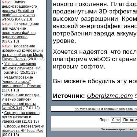
·
New!
Запуск
нового поколения. Платфор
демонстрационного
продвинутыми 3D-эффектам
режима (Exhibition
mode) из лаунчера
высоком разрешении. Кроме
webOS
(04.02.13)
·
New!
Перемещение
высокой энергоэффективно
или удаление
потребления заряда аккум
нескольких файлов
одновременно
уровне.
(03.02.13)
·
New!
Добавление
Хочется надеятся, что пос
избранных композиций
на главный экран Music
платформа webOS старани
Player (Remix)
(28.01.13)
·
Увеличение числа
игровым софтом.
иконок в лаунчере HP
TouchPad
(25.01.13)
·
Редактирование
Вы можете обсудить эту н
"черного списка"
приложений в Preware
(22.01.13)
Источник:
Ubergizmo.com
·
Изменение порядка
учетных записей
электронной почты
[webOS 3.x]
(17.01.13)
<< Мета-касание и операции копирования
·
Сортировка списков
путем нажатия и
Порог
удержания
(11.01.13)
·
Способы перезагрузки
За комментарии ответст
планшета HP TouchPad
(09.01.13)