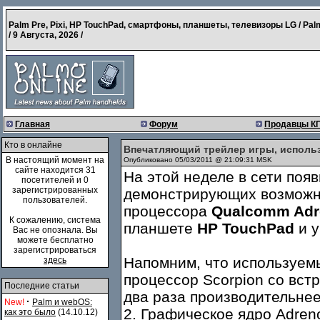
Palm Pre, Pixi, HP TouchPad, смартфоны, планшеты, телевизоры LG / Pal
/
9 Августа, 2026
/
Главная
Форум
Продавцы К
Кто в онлайне
Впечатляющий трейлер игры, исполь
В настоящий момент на
Опубликовано 05/03/2011 @ 21:09:31 MSK
сайте находится 31
На этой неделе в сети поя
посетителей и 0
зарегистрированных
демонстрирующих возможн
пользователей.
процессора
Qualcomm Adr
К сожалению, система
планшете
HP TouchPad
и у
Вас не опознала. Вы
можете бесплатно
зарегистрироваться
Напомним, что используем
здесь
процессор Scorpion со вст
Последние статьи
два раза производительнее
·
New!
Palm и webOS:
2. Графическое ядро Adren
как это было
(14.10.12)