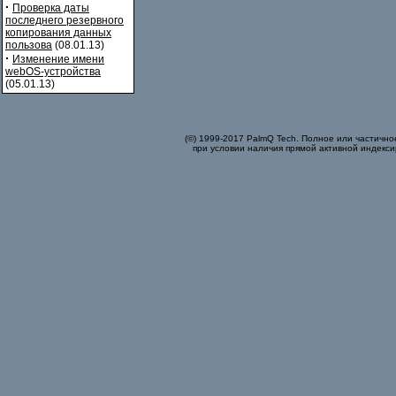
·
Проверка даты
последнего резервного
копирования данных
пользова
(08.01.13)
·
Изменение имени
webOS-устройства
(05.01.13)
(©) 1999-2017 PalmQ Tech. Полное или частично
при условии наличия прямой активной индекси