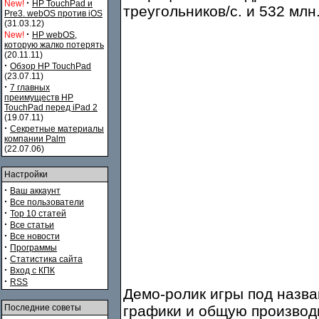
·
New!
HP TouchPad и
треугольников/с. и 532 млн
Pre3. webOS против iOS
(31.03.12)
·
New!
HP webOS,
которую жалко потерять
(20.11.11)
·
Обзор HP TouchPad
(23.07.11)
·
7 главных
преимуществ HP
TouchPad перед iPad 2
(19.07.11)
·
Секретные материалы
компании Palm
(22.07.06)
Настройки
·
Ваш аккаунт
·
Все пользователи
·
Top 10 статей
·
Все статьи
·
Все новости
·
Программы
·
Статистика сайта
·
Вход с КПК
·
RSS
Демо-ролик игры под назв
Последние советы
графики и общую производ