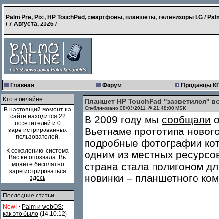
Palm Pre, Pixi, HP TouchPad, смартфоны, планшеты, телевизоры LG / Pal
/
7 Августа, 2026
/
Главная
Форум
Продавцы К
Кто в онлайне
Планшет HP TouchPad ''засветился'' в
Опубликовано 08/03/2011 @ 21:48:00 MSK
В настоящий момент на
сайте находится 22
В 2009 году мы
сообщали
о
посетителей и 0
Вьетнаме прототипа новог
зарегистрированных
пользователей.
подробные фотографии кот
К сожалению, система
одним из местных ресурсов
Вас не опознала. Вы
можете бесплатно
страна стала полигоном д
зарегистрироваться
новинки – планшетного ко
здесь
Последние статьи
·
New!
Palm и webOS:
как это было
(14.10.12)