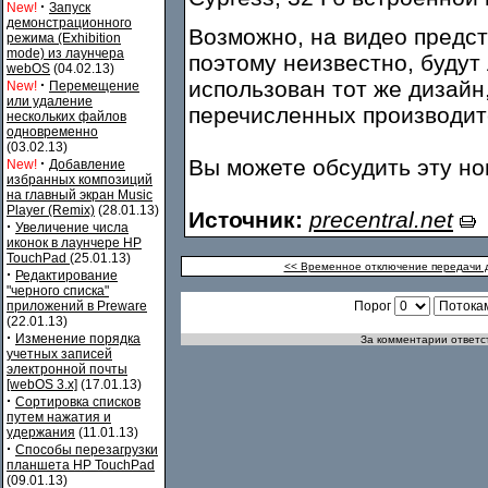
·
New!
Запуск
демонстрационного
Возможно, на видео предс
режима (Exhibition
mode) из лаунчера
поэтому неизвестно, будут
webOS
(04.02.13)
·
использован тот же дизайн
New!
Перемещение
или удаление
перечисленных производит
нескольких файлов
одновременно
(03.02.13)
·
Вы можете обсудить эту н
New!
Добавление
избранных композиций
на главный экран Music
Player (Remix)
(28.01.13)
Источник:
precentral.net
·
Увеличение числа
иконок в лаунчере HP
TouchPad
(25.01.13)
<< Временное отключение передачи 
·
Редактирование
"черного списка"
приложений в Preware
Порог
(22.01.13)
·
Изменение порядка
За комментарии ответст
учетных записей
электронной почты
[webOS 3.x]
(17.01.13)
·
Сортировка списков
путем нажатия и
удержания
(11.01.13)
·
Способы перезагрузки
планшета HP TouchPad
(09.01.13)