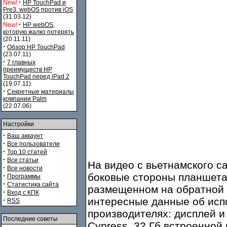
·
New!
HP TouchPad и
Pre3. webOS против iOS
(31.03.12)
·
New!
HP webOS,
которую жалко потерять
(20.11.11)
·
Обзор HP TouchPad
(23.07.11)
·
7 главных
преимуществ HP
TouchPad перед iPad 2
(19.07.11)
·
Секретные материалы
компании Palm
(22.07.06)
Настройки
·
Ваш аккаунт
·
Все пользователи
·
Top 10 статей
·
Все статьи
На видео с вьетнамского са
·
Все новости
боковые стороны планшета,
·
Программы
·
Статистика сайта
размещенном на обратной 
·
Вход с КПК
интересные данные об исп
·
RSS
производителях: дисплей и
Последние советы
Cypress, 32 Гб встроенной 