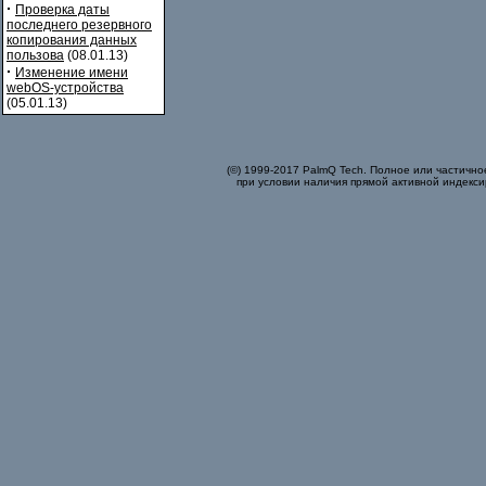
·
Проверка даты
последнего резервного
копирования данных
пользова
(08.01.13)
·
Изменение имени
webOS-устройства
(05.01.13)
(©) 1999-2017 PalmQ Tech. Полное или частично
при условии наличия прямой активной индекси