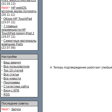
Pre3. webOS против iOS
(31.03.12)
·
New!
HP webOS,
которую жалко потерять
(20.11.11)
·
Обзор HP TouchPad
(23.07.11)
·
7 главных
преимуществ HP
TouchPad перед iPad 2
(19.07.11)
·
Секретные материалы
компании Palm
(22.07.06)
Настройки
·
Ваш аккаунт
·
Все пользователи
Теперь подтверждение работает (любые н
·
Top 10 статей
·
Все статьи
·
Все новости
·
Программы
·
Статистика сайта
·
Вход с КПК
·
RSS
Последние советы
·
New!
Запуск