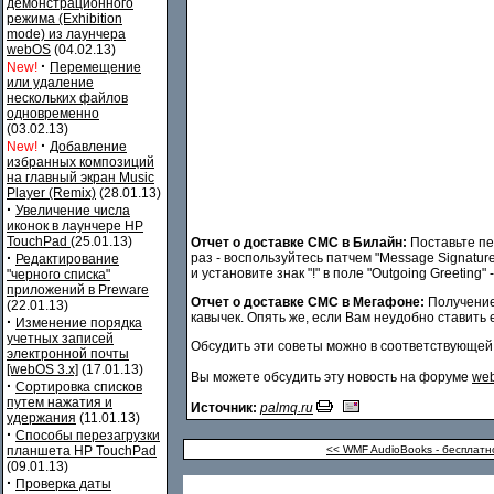
демонстрационного
режима (Exhibition
mode) из лаунчера
webOS
(04.02.13)
·
New!
Перемещение
или удаление
нескольких файлов
одновременно
(03.02.13)
·
New!
Добавление
избранных композиций
на главный экран Music
Player (Remix)
(28.01.13)
·
Увеличение числа
иконок в лаунчере HP
TouchPad
(25.01.13)
Отчет о доставке СМС в Билайн:
Поставьте пе
·
раз - воспользуйтесь патчем "Message Signatur
Редактирование
и установите знак "!" в поле "Outgoing Greetin
"черного списка"
приложений в Preware
Отчет о доставке СМС в Мегафоне:
Получение 
(22.01.13)
кавычек. Опять же, если Вам неудобно ставить е
·
Изменение порядка
учетных записей
Обсудить эти советы можно в соответствующе
электронной почты
[webOS 3.x]
(17.01.13)
Вы можете обсудить эту новость на форуме
web
·
Сортировка списков
путем нажатия и
Источник:
palmq.ru
удержания
(11.01.13)
·
Способы перезагрузки
планшета HP TouchPad
<< WMF AudioBooks - бесплатн
(09.01.13)
·
Проверка даты