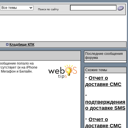
Поиск по сайту
Кладбище КПК
Последние сообщения
форума
сообщение попало на
сутствует (и на iPhone
Схожие темы
, Мегафон и Билайн.
·
Отчет о
доставке СМС
·
подтверждения
о доставке SMS
·
Отчет о
доставке СМС