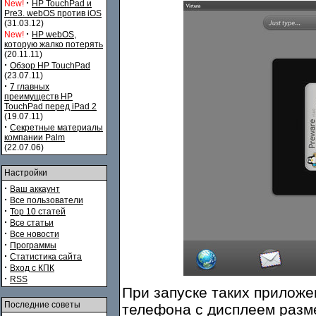
·
New!
HP TouchPad и
Pre3. webOS против iOS
(31.03.12)
·
New!
HP webOS,
которую жалко потерять
(20.11.11)
·
Обзор HP TouchPad
(23.07.11)
·
7 главных
преимуществ HP
TouchPad перед iPad 2
(19.07.11)
·
Секретные материалы
компании Palm
(22.07.06)
Настройки
·
Ваш аккаунт
·
Все пользователи
·
Top 10 статей
·
Все статьи
·
Все новости
·
Программы
·
Статистика сайта
·
Вход с КПК
·
RSS
При запуске таких приложе
Последние советы
телефона с дисплеем разм