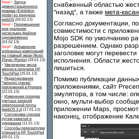
·
New!
Запуск
снабженный областью жесто
демонстрационного
"назад", а также
мета-каса
режима (Exhibition
mode) из лаунчера
webOS
(04.02.13)
Согласно документации, п
·
New!
Перемещение
или удаление
совместимости с приложен
нескольких файлов
Mojo SDK по умолчанию ра
одновременно
(03.02.13)
разрешением. Однако разр
·
New!
Добавление
избранных композиций
заголовке могут перевест
на главный экран Music
исполнения. Области жесто
Player (Remix)
(28.01.13)
·
Увеличение числа
лишиться.
иконок в лаунчере HP
TouchPad
(25.01.13)
Помимо публикации данных
·
Редактирование
"черного списка"
приложениями, сайт Precen
приложений в Preware
(22.01.13)
эмулятора, в том числе: о
·
Изменение порядка
окно, мульти-выбор сообще
учетных записей
электронной почты
приложении Maps, просмотр
[webOS 3.x]
(17.01.13)
·
Сортировка списков
наконец, отображение Кале
путем нажатия и
удержания
(11.01.13)
·
Способы перезагрузки
планшета HP TouchPad
(09.01.13)