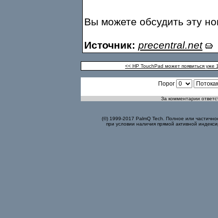
Вы можете обсудить эту н
Источник:
precentral.net
<< HP TouchPad может появиться уже 
Порог
За комментарии ответст
(©) 1999-2017 PalmQ Tech. Полное или частично
при условии наличия прямой активной индекси