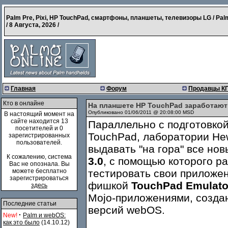
Palm Pre, Pixi, HP TouchPad, смартфоны, планшеты, телевизоры LG / Pal
/
8 Августа, 2026
/
Главная
Форум
Продавцы К
Кто в онлайне
На планшете HP TouchPad заработаю
Опубликовано 01/06/2011 @ 20:08:00 MSD
В настоящий момент на
сайте находится 13
Параллельно c подготовкой
посетителей и 0
TouchPad, лаборатории He
зарегистрированных
пользователей.
выдавать "на гора" все но
К сожалению, система
3.0
, с помощью которого р
Вас не опознала. Вы
можете бесплатно
тестировать свои приложе
зарегистрироваться
фишкой
TouchPad Emulato
здесь
Mojo-приложениями, созда
Последние статьи
версий webOS.
·
New!
Palm и webOS:
как это было
(14.10.12)