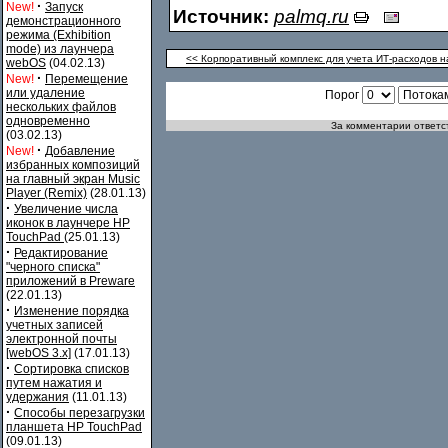
·
New!
Запуск
Источник:
palmq.ru
демонстрационного
режима (Exhibition
mode) из лаунчера
<< Корпоративный комплекс для учета ИТ-расходов 
webOS
(04.02.13)
·
New!
Перемещение
или удаление
Порог
нескольких файлов
одновременно
За комментарии ответст
(03.02.13)
·
New!
Добавление
избранных композиций
на главный экран Music
Player (Remix)
(28.01.13)
·
Увеличение числа
иконок в лаунчере HP
TouchPad
(25.01.13)
·
Редактирование
"черного списка"
приложений в Preware
(22.01.13)
·
Изменение порядка
учетных записей
электронной почты
[webOS 3.x]
(17.01.13)
·
Сортировка списков
путем нажатия и
удержания
(11.01.13)
·
Способы перезагрузки
планшета HP TouchPad
(09.01.13)