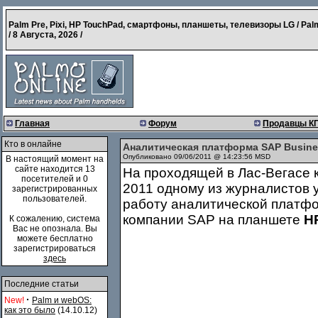
Palm Pre, Pixi, HP TouchPad, смартфоны, планшеты, телевизоры LG / Pal
/
8 Августа, 2026
/
Главная
Форум
Продавцы К
Кто в онлайне
Аналитическая платформа SAP Busines
Опубликовано 09/06/2011 @ 14:23:56 MSD
В настоящий момент на
сайте находится 13
На проходящей в Лас-Вегасе 
посетителей и 0
2011 одному из журналистов 
зарегистрированных
пользователей.
работу аналитической платфо
компании SAP на планшете
H
К сожалению, система
Вас не опознала. Вы
можете бесплатно
зарегистрироваться
здесь
Последние статьи
·
New!
Palm и webOS:
как это было
(14.10.12)