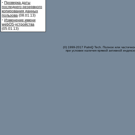
·
Проверка даты
последнего резервного
копирования данных
пользова
(08.01.13)
·
Изменение имени
webOS-устройства
(05.01.13)
(©) 1999-2017 PalmQ Tech. Полное или частично
при условии наличия прямой активной индекси