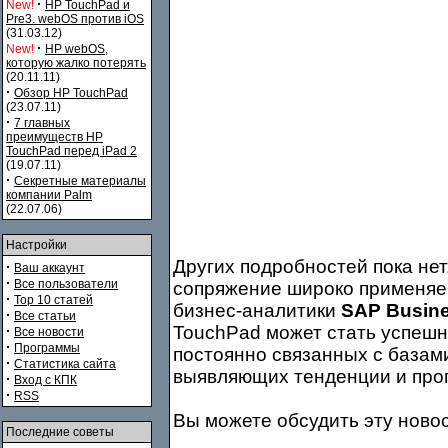
·
New!
HP TouchPad и
Pre3. webOS против iOS
(31.03.12)
·
New!
HP webOS,
которую жалко потерять
(20.11.11)
·
Обзор HP TouchPad
(23.07.11)
·
7 главных
преимуществ HP
TouchPad перед iPad 2
(19.07.11)
·
Секретные материалы
компании Palm
(22.07.06)
Настройки
Других подробностей пока нет
·
Ваш аккаунт
·
Все пользователи
сопряжение широко применяе
·
Top 10 статей
бизнес-аналитики
SAP Busine
·
Все статьи
TouchPad может стать успешн
·
Все новости
·
Программы
постоянно связанных с базам
·
Статистика сайта
выявляющих тенденции и про
·
Вход с КПК
·
RSS
Вы можете обсудить эту ново
Последние советы