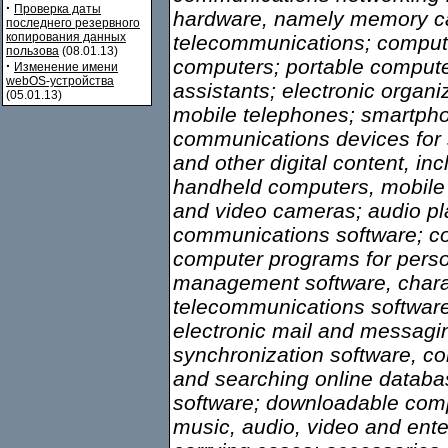
·
Проверка даты
hardware, namely memory ca
последнего резервного
копирования данных
telecommunications; comput
пользова
(08.01.13)
computers; portable computer
·
Изменение имени
webOS-устройства
assistants; electronic organ
(05.01.13)
mobile telephones; smartph
communications devices for 
and other digital content, i
handheld computers, mobile
and video cameras; audio pl
communications software; co
computer programs for pers
management software, charac
telecommunications softwar
electronic mail and messagi
synchronization software, c
and searching online datab
software; downloadable com
music, audio, video and ente