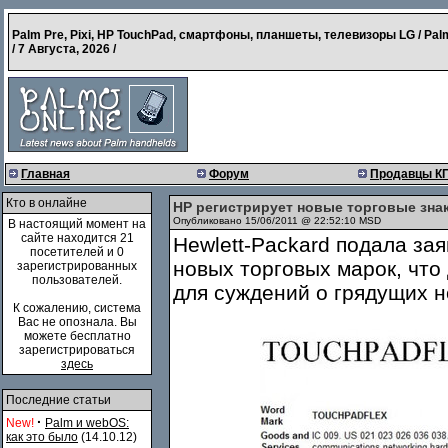
Palm Pre, Pixi, HP TouchPad, смартфоны, планшеты, телевизоры LG / Pal
/
7 Августа, 2026
/
Главная
Форум
Продавцы К
Кто в онлайне
HP регистрирует новые торговые зна
Опубликовано 15/06/2011 @ 22:52:10 MSD
В настоящий момент на
сайте находится 21
Hewlett-Packard подала за
посетителей и 0
новых торговых марок, что
зарегистрированных
пользователей.
для суждений о грядущих 
К сожалению, система
Вас не опознала. Вы
можете бесплатно
зарегистрироваться
здесь
Последние статьи
·
New!
Palm и webOS:
как это было
(14.10.12)