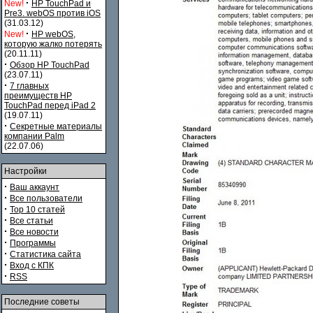
·
New!
HP TouchPad и
Pre3. webOS против iOS
(31.03.12)
·
New!
HP webOS,
которую жалко потерять
(20.11.11)
·
Обзор HP TouchPad
(23.07.11)
·
7 главных
преимуществ HP
TouchPad перед iPad 2
(19.07.11)
·
Секретные материалы
компании Palm
(22.07.06)
Настройки
·
Ваш аккаунт
·
Все пользователи
·
Top 10 статей
·
Все статьи
·
Все новости
·
Программы
·
Статистика сайта
·
Вход с КПК
·
RSS
Последние советы