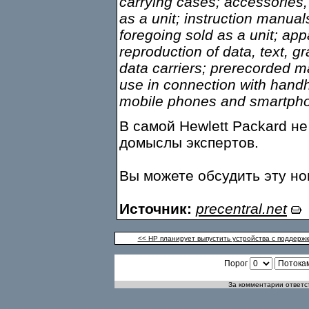
carrying cases; accessories, 
as a unit; instruction manual
foregoing sold as a unit; app
reproduction of data, text, 
data carriers; prerecorded ma
use in connection with hand
mobile phones and smartph
В самой Hewlett Packard н
домыслы экспертов.
Вы можете обсудить эту н
Источник:
precentral.net
<< HP планирует выпустить устройства с поддерж
Порог
За комментарии ответст