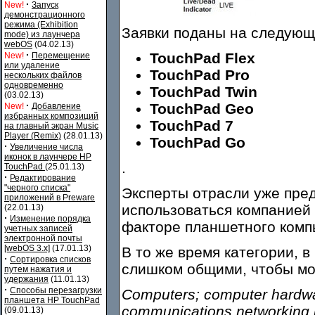
·
New!
Запуск
демонстрационного
режима (Exhibition
Заявки поданы на следующ
mode) из лаунчера
webOS
(04.02.13)
·
TouchPad Flex
New!
Перемещение
или удаление
TouchPad Pro
нескольких файлов
одновременно
TouchPad Twin
(03.02.13)
·
TouchPad Geo
New!
Добавление
избранных композиций
TouchPad 7
на главный экран Music
Player (Remix)
(28.01.13)
TouchPad Go
·
Увеличение числа
иконок в лаунчере HP
.
TouchPad
(25.01.13)
·
Редактирование
"черного списка"
Эксперты отрасли уже пред
приложений в Preware
использоваться компанией 
(22.01.13)
·
Изменение порядка
факторе планшетного ком
учетных записей
электронной почты
[webOS 3.x]
(17.01.13)
В то же время категории, 
·
Сортировка списков
слишком общими, чтобы мо
путем нажатия и
удержания
(11.01.13)
·
Способы перезагрузки
Computers; computer hardwa
планшета HP TouchPad
communications networking 
(09.01.13)