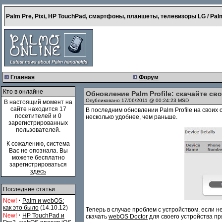
Palm Pre, Pixi, HP TouchPad, смартфоны, планшеты, телевизоры LG / Palm
Главная
Форум
Кто в онлайне
Обновление Palm Profile: скачайте с
Опубликовано 17/06/2011 @ 00:24:23 MSD
В настоящий момент на
сайте находится 17
В последним обновлении Palm Profile на свои
посетителей и 0
несколько удобнее, чем раньше.
зарегистрированных
пользователей.
К сожалению, система
Вас не опознала. Вы
можете бесплатно
зарегистрироваться
здесь
Последние статьи
·
New!
Palm и webOS:
как это было
(14.10.12)
Теперь в случае проблем с устройством, если 
·
New!
HP TouchPad и
скачать
webOS Doctor
для своего устройства пря