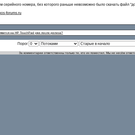
ом серийного номера, без которого раньше невозможно было скачать файл "до
os-forums.ru
явится на HP TouchPad уже после релиза?
Порог
За комментарии ответственны только те, кто их поместил. Мы не несём ответ