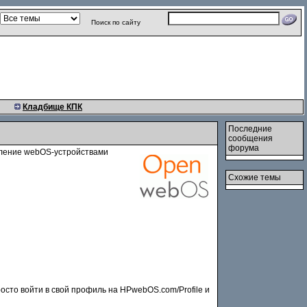
Поиск по сайту
Кладбище КПК
Последние
сообщения
форума
вление webOS-устройствами
Схожие темы
осто войти в свой профиль на HPwebOS.com/Profile и