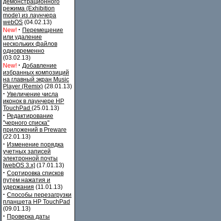
демонстрационного
режима (Exhibition
mode) из лаунчера
webOS
(04.02.13)
·
New!
Перемещение
или удаление
нескольких файлов
одновременно
(03.02.13)
·
New!
Добавление
избранных композиций
на главный экран Music
Player (Remix)
(28.01.13)
·
Увеличение числа
иконок в лаунчере HP
TouchPad
(25.01.13)
·
Редактирование
"черного списка"
приложений в Preware
(22.01.13)
·
Изменение порядка
учетных записей
электронной почты
[webOS 3.x]
(17.01.13)
·
Сортировка списков
путем нажатия и
удержания
(11.01.13)
·
Способы перезагрузки
планшета HP TouchPad
(09.01.13)
·
Проверка даты