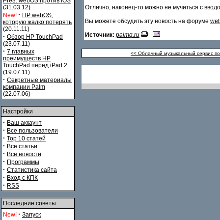
Pre3. webOS против iOS
(31.03.12)
Отлично, наконец-то можно не мучиться с ввод
·
New!
HP webOS,
Вы можете обсудить эту новость на форуме
web
которую жалко потерять
(20.11.11)
Источник:
palmq.ru
·
Обзор HP TouchPad
(23.07.11)
·
7 главных
<< Облачный музыкальный сервис по
преимуществ HP
TouchPad перед iPad 2
(19.07.11)
·
Секретные материалы
компании Palm
(22.07.06)
Настройки
·
Ваш аккаунт
·
Все пользователи
·
Top 10 статей
·
Все статьи
·
Все новости
·
Программы
·
Статистика сайта
·
Вход с КПК
·
RSS
Последние советы
·
New!
Запуск