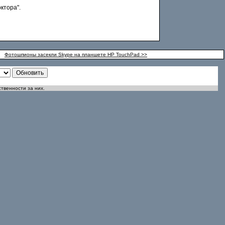
ктора".
Фотошпионы засекли Skype на планшете HP TouchPad >>
ственности за них.