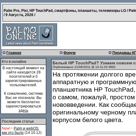
Palm Pre, Pixi, HP TouchPad, смартфоны, планшеты, телевизоры LG / Pal
/
9 Августа, 2026
/
Главная
Форум
Продавцы К
Кто в онлайне
Белый HP TouchPad? Узнаем совсем с
Опубликовано 21/06/2011 @ 14:11:02 MSD
В настоящий момент на
сайте находится 28
На протяжении долгого вр
посетителей и 0
аппаратную и программную
зарегистрированных
пользователей.
планшетника HP TouchPad, 
К сожалению, система
о самом, пожалуй, простом
Вас не опознала. Вы
можете бесплатно
нововведении. Как сообщает
зарегистрироваться
здесь
оригинальному черному пл
корпусом белого цвета.
Последние статьи
·
New!
Palm и webOS:
как это было
(14.10.12)