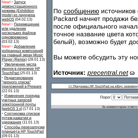
·
New!
Запуск
демонстрационного
По
сообщению
источников с
режима (Exhibition
mode) из лаунчера
Packard начнет продажи бе
webOS
(04.02.13)
·
New!
Перемещение
после официального начал
или удаление
точное название цвета кото
нескольких файлов
одновременно
белый), возможно будет до
(03.02.13)
·
New!
Добавление
избранных композиций
на главный экран Music
Вы можете обсудить эту н
Player (Remix)
(28.01.13)
·
Увеличение числа
иконок в лаунчере HP
Источник:
precentral.net
TouchPad
(25.01.13)
·
Редактирование
"черного списка"
приложений в Preware
<< Предзаказ HP TouchPad на eBay: рекомен
(22.01.13)
·
Изменение порядка
Порог
учетных записей
электронной почты
За комментарии ответст
[webOS 3.x]
(17.01.13)
·
Сортировка списков
путем нажатия и
удержания
(11.01.13)
·
Способы перезагрузки
планшета HP TouchPad
(09.01.13)