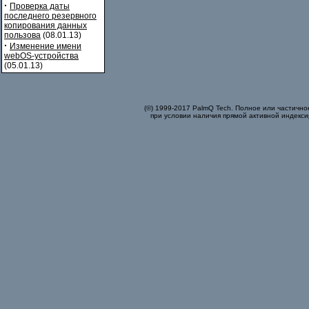
·
Проверка даты
последнего резервного
копирования данных
пользова
(08.01.13)
·
Изменение имени
webOS-устройства
(05.01.13)
(©) 1999-2017 PalmQ Tech. Полное или частично
при условии наличия прямой активной индекси