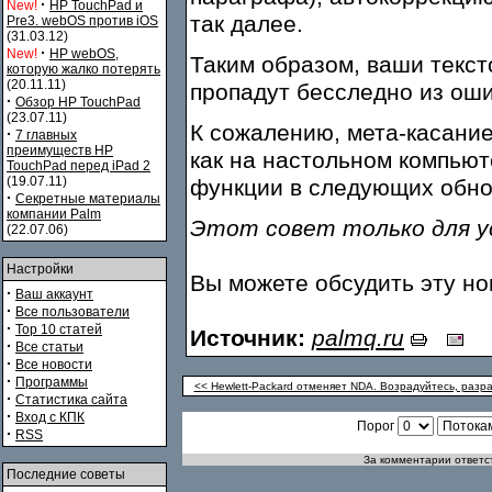
·
New!
HP TouchPad и
так далее.
Pre3. webOS против iOS
(31.03.12)
·
New!
HP webOS,
Таким образом, ваши текс
которую жалко потерять
(20.11.11)
пропадут бесследно из оши
·
Обзор HP TouchPad
(23.07.11)
К сожалению, мета-касание
·
7 главных
преимуществ HP
как на настольном компьют
TouchPad перед iPad 2
(19.07.11)
функции в следующих обн
·
Секретные материалы
компании Palm
Этот совет только для у
(22.07.06)
Настройки
Вы можете обсудить эту н
·
Ваш аккаунт
·
Все пользователи
·
Top 10 статей
Источник:
palmq.ru
·
Все статьи
·
Все новости
·
Программы
<< Hewlett-Packard отменяет NDA. Возрадуйтесь, разр
·
Статистика сайта
·
Вход с КПК
Порог
·
RSS
За комментарии ответст
Последние советы