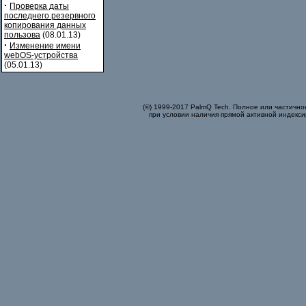
·
Проверка даты
последнего резервного
копирования данных
пользова
(08.01.13)
·
Изменение имени
webOS-устройства
(05.01.13)
(©) 1999-2017 PalmQ Tech. Полное или частично
при условии наличия прямой активной индекси