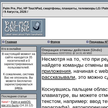
Palm Pre, Pixi, HP TouchPad, смартфоны, планшеты, телевизоры LG / Pal
/
9 Августа, 2026
/
Главная
Форум
Продавцы К
Кто в онлайне
Операция отмены действия (Undo)
Опубликовано 02/07/2011 @ 14:31:49 MSD
В настоящий момент на
сайте находится 35
Несмотря на то, что при р
посетителей и 0
найдете команды отмены в
зарегистрированных
пользователей.
приложения
, начиная с web
К сожалению, система
рассказывали
, это можно 
Вас не опознала. Вы
можете бесплатно
зарегистрироваться
здесь
Коснувшись пальцем облас
клавиатуре, вы можете отм
Последние статьи
текстом, например: ввод те
·
New!
Palm и webOS:
как это было
(14.10.12)
параграфа), автокоррекцию