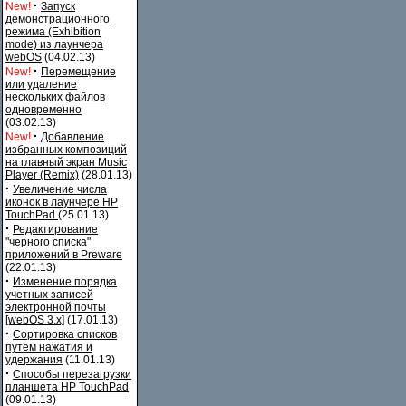
·
New!
Запуск
демонстрационного
режима (Exhibition
mode) из лаунчера
webOS
(04.02.13)
·
New!
Перемещение
или удаление
нескольких файлов
одновременно
(03.02.13)
·
New!
Добавление
избранных композиций
на главный экран Music
Player (Remix)
(28.01.13)
·
Увеличение числа
иконок в лаунчере HP
TouchPad
(25.01.13)
·
Редактирование
"черного списка"
приложений в Preware
(22.01.13)
·
Изменение порядка
учетных записей
электронной почты
[webOS 3.x]
(17.01.13)
·
Сортировка списков
путем нажатия и
удержания
(11.01.13)
·
Способы перезагрузки
планшета HP TouchPad
(09.01.13)