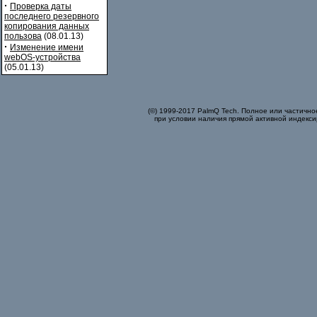
·
Проверка даты
последнего резервного
копирования данных
пользова
(08.01.13)
·
Изменение имени
webOS-устройства
(05.01.13)
(©) 1999-2017 PalmQ Tech. Полное или частично
при условии наличия прямой активной индекси