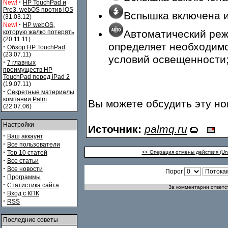
·
New!
HP TouchPad и
Pre3. webOS против iOS
Вспышка включена и
(31.03.12)
·
New!
HP webOS,
Автоматический реж
которую жалко потерять
(20.11.11)
определяет необходимо
·
Обзор HP TouchPad
(23.07.11)
условий освещенности
·
7 главных
преимуществ HP
TouchPad перед iPad 2
(19.07.11)
·
Секретные материалы
компании Palm
Вы можете обсудить эту н
(22.07.06)
Настройки
Источник:
palmq.ru
·
Ваш аккаунт
·
Все пользователи
·
Top 10 статей
<< Операция отмены действия (Un
·
Все статьи
·
Все новости
Порог
·
Программы
·
Статистика сайта
За комментарии ответст
·
Вход с КПК
·
RSS
Последние советы