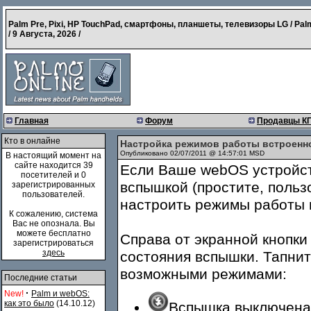
Palm Pre, Pixi, HP TouchPad, смартфоны, планшеты, телевизоры LG / Pal
/
9 Августа, 2026
/
Главная
Форум
Продавцы К
Кто в онлайне
Настройка режимов работы встроенн
Опубликовано 02/07/2011 @ 14:57:01 MSD
В настоящий момент на
сайте находится 39
Если Ваше webOS устройс
посетителей и 0
вспышкой (простите, польз
зарегистрированных
пользователей.
настроить режимы работы 
К сожалению, система
Вас не опознала. Вы
можете бесплатно
Справа от экранной кнопки
зарегистрироваться
здесь
состояния вспышки. Тапни
возможными режимами:
Последние статьи
·
New!
Palm и webOS:
как это было
(14.10.12)
Вспышка выключена 