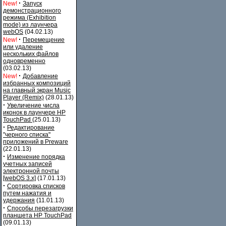
·
New!
Запуск
демонстрационного
режима (Exhibition
mode) из лаунчера
webOS
(04.02.13)
·
New!
Перемещение
или удаление
нескольких файлов
одновременно
(03.02.13)
·
New!
Добавление
избранных композиций
на главный экран Music
Player (Remix)
(28.01.13)
·
Увеличение числа
иконок в лаунчере HP
TouchPad
(25.01.13)
·
Редактирование
"черного списка"
приложений в Preware
(22.01.13)
·
Изменение порядка
учетных записей
электронной почты
[webOS 3.x]
(17.01.13)
·
Сортировка списков
путем нажатия и
удержания
(11.01.13)
·
Способы перезагрузки
планшета HP TouchPad
(09.01.13)