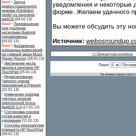
·
New!
Запуск
уведомления и некоторые 
демонстрационного
форме. Желаем удачного п
режима (Exhibition
mode) из лаунчера
webOS
(04.02.13)
·
New!
Перемещение
Вы можете обсудить эту н
или удаление
нескольких файлов
одновременно
Источник:
webosroundup.
(03.02.13)
·
New!
Добавление
избранных композиций
на главный экран Music
<< Перезагрузка телефона
Player (Remix)
(28.01.13)
·
Увеличение числа
Порог
иконок в лаунчере HP
TouchPad
(25.01.13)
За комментарии ответст
·
Редактирование
"черного списка"
приложений в Preware
(22.01.13)
·
Изменение порядка
учетных записей
электронной почты
[webOS 3.x]
(17.01.13)
·
Сортировка списков
путем нажатия и
удержания
(11.01.13)
·
Способы перезагрузки
планшета HP TouchPad
(09.01.13)