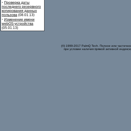
·
Проверка даты
последнего резервного
копирования данных
пользова
(08.01.13)
·
Изменение имени
webOS-устройства
(05.01.13)
(©) 1999-2017 PalmQ Tech. Полное или частично
при условии наличия прямой активной индекси