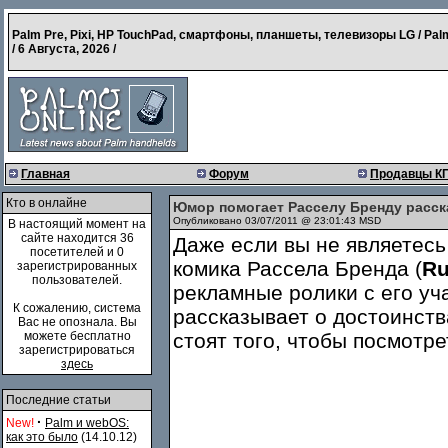
Palm Pre, Pixi, HP TouchPad, смартфоны, планшеты, телевизоры LG / Pal
/
6 Августа, 2026
/
Главная
Форум
Продавцы К
Кто в онлайне
Юмор помогает Расселу Бренду расск
Опубликовано 03/07/2011 @ 23:01:43 MSD
В настоящий момент на
сайте находится 36
Даже если вы не являетесь
посетителей и 0
комика Рассела Бренда (
Ru
зарегистрированных
пользователей.
рекламные ролики с его уч
К сожалению, система
рассказывает о достоинст
Вас не опознала. Вы
можете бесплатно
стоят того, чтобы посмотре
зарегистрироваться
здесь
Последние статьи
·
New!
Palm и webOS:
как это было
(14.10.12)