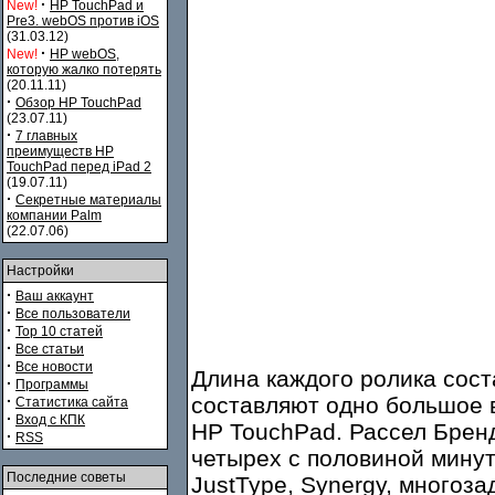
·
New!
HP TouchPad и
Pre3. webOS против iOS
(31.03.12)
·
New!
HP webOS,
которую жалко потерять
(20.11.11)
·
Обзор HP TouchPad
(23.07.11)
·
7 главных
преимуществ HP
TouchPad перед iPad 2
(19.07.11)
·
Секретные материалы
компании Palm
(22.07.06)
Настройки
·
Ваш аккаунт
·
Все пользователи
·
Top 10 статей
·
Все статьи
·
Все новости
Длина каждого ролика соста
·
Программы
·
составляют одно большое 
Статистика сайта
·
Вход с КПК
HP TouchPad. Рассел Бренд
·
RSS
четырех с половиной минут,
Последние советы
JustType, Synergy, многоза