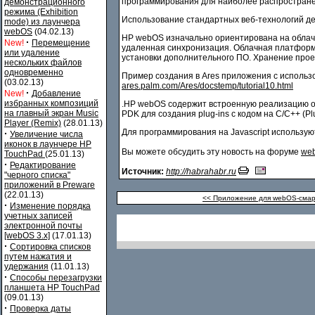
программирования для наиболее распростране
демонстрационного
режима (Exhibition
Использование стандартных веб-технологий д
mode) из лаунчера
webOS
(04.02.13)
HP webOS изначально ориентирована на облачну
·
New!
Перемещение
удаленная синхронизация. Облачная платформа
или удаление
установки дополнительного ПО. Хранение проек
нескольких файлов
одновременно
Пример создания в Ares приложения с использ
(03.02.13)
ares.palm.com/Ares/docstemp/tutorial10.html
·
New!
Добавление
избранных композиций
.HP webOS содержит встроенную реализацию от
на главный экран Music
PDK для создания plug-ins с кодом на C/C++ (P
Player (Remix)
(28.01.13)
Для программирования на Javascript использ
·
Увеличение числа
иконок в лаунчере HP
Вы можете обсудить эту новость на форуме
web
TouchPad
(25.01.13)
·
Редактирование
Источник:
http://habrahabr.ru
"черного списка"
приложений в Preware
(22.01.13)
<< Приложение для webOS-смарт
·
Изменение порядка
учетных записей
электронной почты
[webOS 3.x]
(17.01.13)
·
Сортировка списков
путем нажатия и
удержания
(11.01.13)
·
Способы перезагрузки
планшета HP TouchPad
(09.01.13)
·
Проверка даты