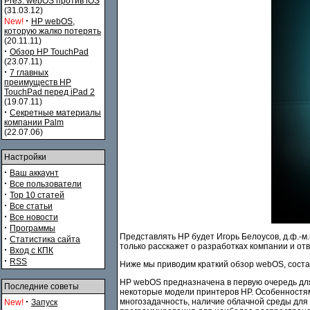
Pre3. webOS против iOS
(31.03.12)
·
New!
HP webOS,
которую жалко потерять
(20.11.11)
·
Обзор HP TouchPad
(23.07.11)
·
7 главных
преимуществ HP
TouchPad перед iPad 2
(19.07.11)
·
Секретные материалы
компании Palm
(22.07.06)
Настройки
·
Ваш аккаунт
·
Все пользователи
·
Top 10 статей
·
Все статьи
·
Все новости
·
Программы
Представлять HP будет Игорь Белоусов, д.ф.-м
·
Статистика сайта
только расскажет о разработках компании и от
·
Вход с КПК
·
RSS
Ниже мы приводим краткий обзор webOS, соста
HP webOS предназначена в первую очередь для 
Последние советы
некоторые модели принтеров HP. Особенностям
·
многозадачность, наличие облачной среды для
New!
Запуск