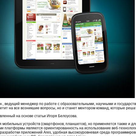
.н., ведущий менеджер по работе с образовательными, научными и государст
ветит на все возникшие вопросы, но и станет ментором команд, которые реша
вленный на основе статьи Игоря Белоусова.
мобильных устройств (смартфонов, планшетов), но применяется также и для 
и платформы являются ориентированность на использование веб-технологий 
 разработки приложений Ares, удобная высокоуровневая среда программиро