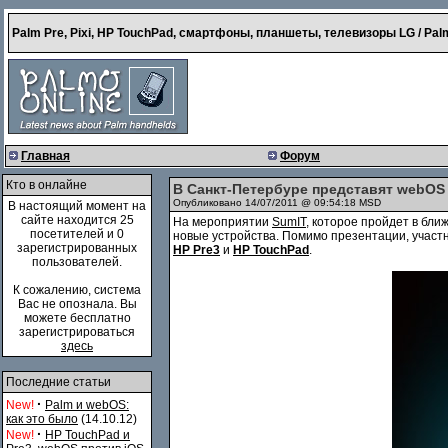
Palm Pre, Pixi, HP TouchPad, смартфоны, планшеты, телевизоры LG / Palm
Главная
Форум
Кто в онлайне
В Санкт-Петербуре представят webOS
Опубликовано 14/07/2011 @ 09:54:18 MSD
В настоящий момент на
сайте находится 25
На мероприятии
SumIT
, которое пройдет в бл
посетителей и 0
новые устройства. Помимо презентации, участ
зарегистрированных
HP Pre3
и
HP TouchPad
.
пользователей.
К сожалению, система
Вас не опознала. Вы
можете бесплатно
зарегистрироваться
здесь
Последние статьи
·
New!
Palm и webOS:
как это было
(14.10.12)
·
New!
HP TouchPad и