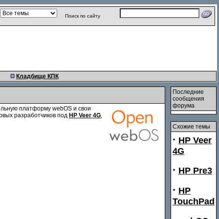
Поиск по сайту
Кладбище КПК
Последние
сообщения
форума
бильную платформу webOS и свои
ервых разработчиков под
HP Veer 4G
,
Схожие темы
·
HP Veer
4G
·
HP Pre3
·
HP
TouchPad