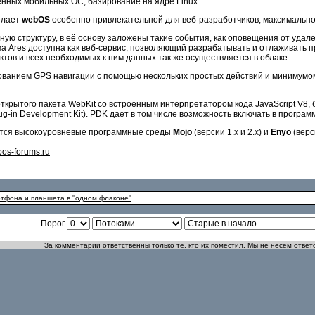
нных мобильных ОС, базирование на ядре Linux.
елает
webOS
особенно привлекательной для веб-разработчиков, максимально
ю структуру, в её основу заложены такие события, как оповещения от удал
 Ares доступна как веб-сервис, позволяющий разрабатывать и отлаживать 
тов и всех необходимых к ним данных так же осуществляется в облаке.
ованием GPS навигации с помощью нескольких простых действий и минимумо
крытого пакета WebKit со встроенным интерпретатором кода JavaScript V8,
lug-in Development Kit). PDK дает в том числе возможность включать в прогр
уются высокоуровневые программные среды
Mojo
(версии 1.x и 2.x) и
Enyo
(верси
os-forums.ru
фона и планшета в ''одном флаконе''
Порог
За комментарии ответственны только те, кто их поместил. Мы не несём ответ