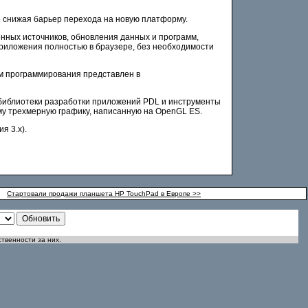
 снижая барьер перехода на новую платформу.
енных источников, обновления данных и программ,
приложения полностью в браузере, без необходимости
м программирования представлен в
 библиотеки разработки приложений PDL и инструменты
амму трехмерную графику, написанную на OpenGL ES.
я 3.x).
Стартовали продажи планшета HP TouchPad в Европе >>
ственности за них.