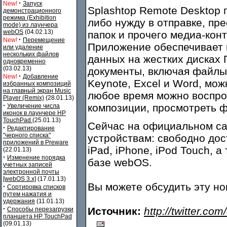
·
New!
Запуск
Splashtop Remote Desktop 
демонстрационного
режима (Exhibition
либо нужду в отправке, пр
mode) из лаунчера
webOS
(04.02.13)
папок и прочего медиа-кон
·
New!
Перемещение
Приложение обеспечивает 
или удаление
нескольких файлов
данных на жестких дисках
одновременно
(03.02.13)
документы, включая файлы,
·
New!
Добавление
Keynote, Excel и Word, мо
избранных композиций
на главный экран Music
любое время можно воспр
Player (Remix)
(28.01.13)
·
композиции, просмотреть 
Увеличение числа
иконок в лаунчере HP
TouchPad
(25.01.13)
Сейчас на официальном са
·
Редактирование
"черного списка"
устройствам: свободно дос
приложений в Preware
iPad, iPhone, iPod Touch, 
(22.01.13)
·
Изменение порядка
базе webOS.
учетных записей
электронной почты
[webOS 3.x]
(17.01.13)
Вы можете обсудить эту н
·
Сортировка списков
путем нажатия и
удержания
(11.01.13)
·
Источник:
http://twitter.c
Способы перезагрузки
планшета HP TouchPad
(09.01.13)