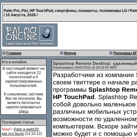
Palm Pre, Pixi, HP TouchPad, смартфоны, планшеты, телевизоры LG / Pal
/
10 Августа, 2026
/
Главная
Форум
Продавцы К
Кто в онлайне
Splashtop Remote Desktop: удаленный
Опубликовано 26/07/2011 @ 23:19:55 MSD
В настоящий момент на
сайте находится 22
Разработчики из компании 
посетителей и 0
своем твиттере о начале р
зарегистрированных
пользователей.
программы
Splashtop Rem
К сожалению, система
HP TouchPad
. Splashtop R
Вас не опознала. Вы
можете бесплатно
собой довольно маленькое
зарегистрироваться
различных мобильных устр
здесь
возможности по удаленном
Последние статьи
компьютерам. Вскоре зайт
·
New!
Palm и webOS:
можно будет и с помощью w
как это было
(14.10.12)