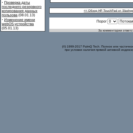
·
Проверка даты
последнего резервного
копирования данных
<< Обзор HP TouchPad от Slashg
пользова
(08.01.13)
·
Изменение имени
Порог
webOS-устройства
(05.01.13)
За комментарии ответст
(©) 1999-2017 PalmQ Tech. Полное или частично
при условии наличия прямой активной индекси