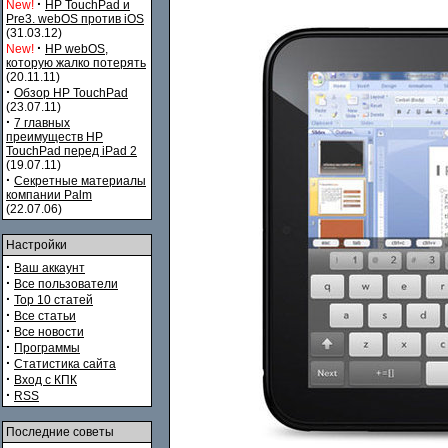
·
New!
HP TouchPad и
Pre3. webOS против iOS
(31.03.12)
·
New!
HP webOS,
которую жалко потерять
(20.11.11)
·
Обзор HP TouchPad
(23.07.11)
·
7 главных
преимуществ HP
TouchPad перед iPad 2
(19.07.11)
·
Секретные материалы
компании Palm
(22.07.06)
Настройки
·
Ваш аккаунт
·
Все пользователи
·
Top 10 статей
·
Все статьи
·
Все новости
·
Программы
·
Статистика сайта
·
Вход с КПК
·
RSS
Последние советы